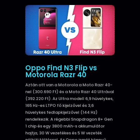
Oppo Find N3 Flip vs
Motorola Razr 40
Aztán ott van a Motorola a Moto Razr 40-
nel (300.690 Ft) és a Moto Razr 40 Ultrával
(392.220 Ft).
Az Ultra modell 6,9 hüvelykes,
165 Hz-es LTPO fő kijelzővel és 3,6
hüvelykes fedlapkijelzővel (144 Hz)
rendelkezik.
A régebbi Snapdragon 8+ Gen
1 chip és egy 3800 mAh-s akkumulátor
hajtja, 30 W vezetékes és 5 W vezeték
nélküli töltéssel.
Az Oppo ismét könnyű