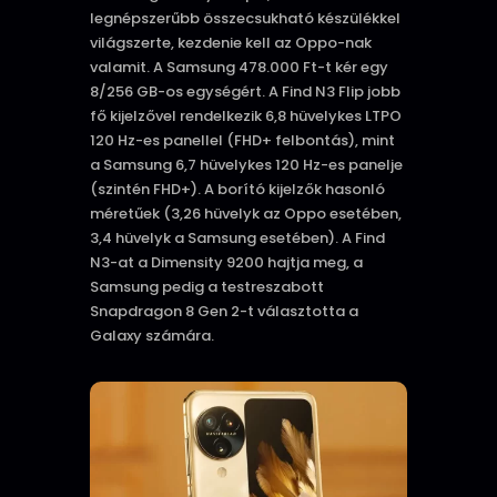
legnépszerűbb összecsukható készülékkel
világszerte, kezdenie kell az Oppo-nak
valamit. A Samsung 478.000 Ft-t kér egy
8/256 GB-os egységért. A Find N3 Flip jobb
fő kijelzővel rendelkezik 6,8 hüvelykes LTPO
120 Hz-es panellel (FHD+ felbontás), mint
a Samsung 6,7 hüvelykes 120 Hz-es panelje
(szintén FHD+). A borító kijelzők hasonló
méretűek (3,26 hüvelyk az Oppo esetében,
3,4 hüvelyk a Samsung esetében). A Find
N3-at a Dimensity 9200 hajtja meg, a
Samsung pedig a testreszabott
Snapdragon 8 Gen 2-t választotta a
Galaxy számára.