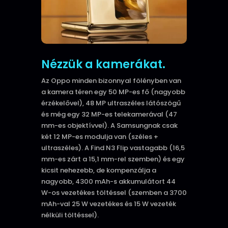
Nézzük a kamerákat.
Az Oppo minden bizonnyal fölényben van
a kamera téren egy 50 MP-es fő (nagyobb
érzékelővel), 48 MP ultraszéles látószögű
és még egy 32 MP-es telekamerával (47
mm-es objektívvel).
A Samsungnak csak
két 12 MP-es modulja van (széles +
ultraszéles).
A Find N3 Flip vastagabb (16,5
mm-es zárt a 15,1 mm-rel szemben) és egy
kicsit nehezebb, de kompenzálja a
nagyobb, 4300 mAh-s akkumulátort 44
W-os vezetékes töltéssel (szemben a 3700
mAh-val 25 W vezetékes és 15 W vezeték
nélküli töltéssel).