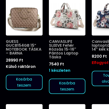
GUESS
CANVASLIFE
Canvasl
GUCB154GB 15”
SLEEVE Fehér
laptoptá
NOTEBOOK TÁSKA
Rózsás 15-16″
14″ kék 
– BARNA
Pántos Laptop
8200
Ft
Táska
28990
Ft
Elfogyot
7540
Ft
Külső raktáron
1 készleten
To
Kosárba
olv
Kosárba
teszem
teszem