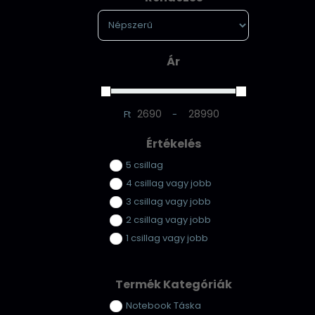
Sort Products
Ár
Ft
-
Minimum Price
Maximum Price
Értékelés
5 csillag
4 csillag vagy jobb
3 csillag vagy jobb
2 csillag vagy jobb
1 csillag vagy jobb
Termék Kategóriák
Notebook Táska