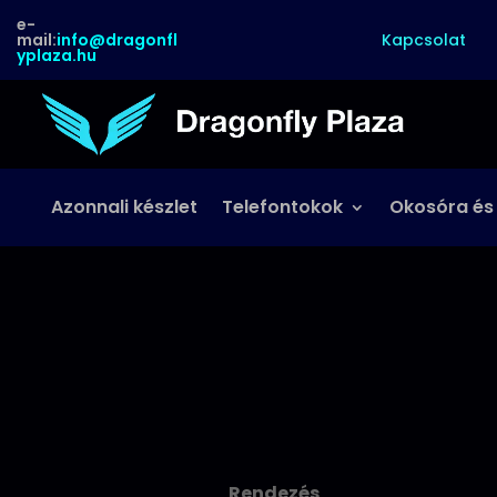
e-
Kapcsolat
mail:
info@dragonfl
yplaza.hu
Azonnali készlet
Telefontokok
Okosóra és
Rendezés