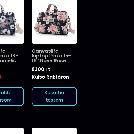
ife
Canvaslife
ska 13-
laptoptáska 15-
kamélia
16″ Navy Rose
8300
Ft
t
Külső Raktáron
vább
Kosárba
asom
teszem