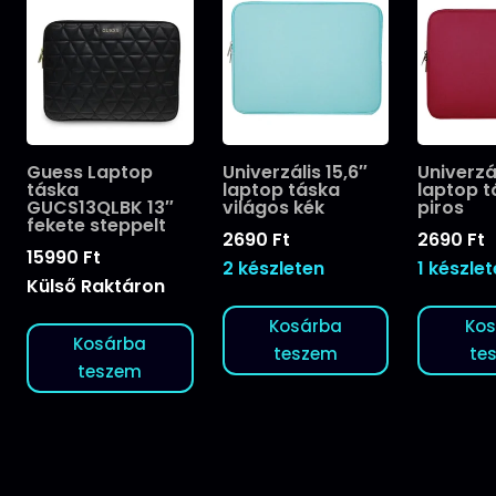
Guess Laptop
Univerzális 15,6″
Univerzál
táska
laptop táska
laptop 
GUCS13QLBK 13″
világos kék
piros
fekete steppelt
2690
Ft
2690
Ft
15990
Ft
2 készleten
1 készle
Külső Raktáron
Kosárba
Ko
Kosárba
teszem
te
teszem