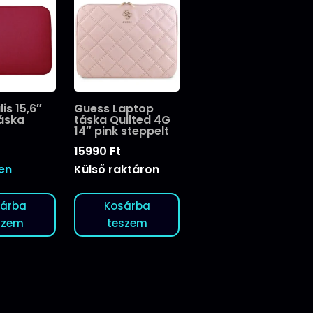
is 15,6″
Guess Laptop
táska
táska Quilted 4G
14″ pink steppelt
15990
Ft
ten
Külső raktáron
sárba
Kosárba
szem
teszem