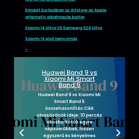
Elindult Európában az Altstore az Apple
alternatív alkalmazás boltja
Xiaomi 14 Ultra VS Samsung S24 Ultra
Xiaomi 14 első benyomás
–
Huawei Band 9 vs
Xiaomi Mi Smart
Band 5
Huawei Band 9 vs Xiaomi Mi
Smart Band 5
összehasonlítás:Cikk
olvasásának ideje: 10 percAz
okoskarkötők egyre
népszerűbbek, hiszen
egyszerű és kényelmes