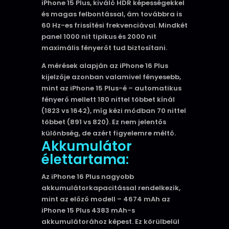
iPhone 15 Plus, kiváló HDR képességekkel
és magas felbontással, ám továbbra is
60 Hz-es frissítési frekvenciával. Mindkét
panel 1000 nit tipikus és 2000 nit
maximális fényerőt tud biztosítani.
A mérések alapján az iPhone 16 Plus
kijelzője azonban valamivel fényesebb,
mint az iPhone 15 Plus-é – automatikus
fényerő mellett 180 nittel többet kínál
(1823 vs 1642), míg kézi módban 70 nittel
többet (891 vs 820). Ez nem jelentős
különbség, de azért figyelemre méltó.
Akkumulátor
élettartama:
Az iPhone 16 Plus nagyobb
akkumulátorkapacitással rendelkezik,
mint az előző modell – 4674 mAh az
iPhone 15 Plus 4383 mAh-s
akkumulátorához képest. Ez körülbelül