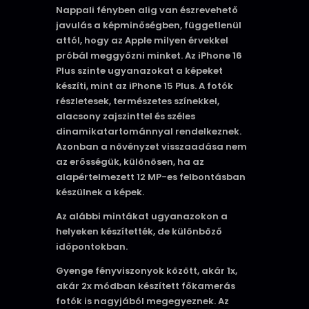
Nappali fényben alig van észrevehető
javulás a képminőségben, függetlenül
attól, hogy az Apple milyen érvekkel
próbál meggyőzni minket. Az iPhone 16
Plus szinte ugyanazokat a képeket
készíti, mint az iPhone 15 Plus. A fotók
részletesek, természetes színekkel,
alacsony zajszinttel és széles
dinamikatartománnyal rendelkeznek.
Azonban a növényzet visszaadása nem
az erősségük, különösen, ha az
alapértelmezett 12 MP-es felbontásban
készülnek a képek.
Az alábbi mintákat ugyanazokon a
helyeken készítették, de különböző
időpontokban.
Gyenge fényviszonyok között, akár 1x,
akár 2x módban készített főkamerás
fotók is nagyjából megegyeznek. Az