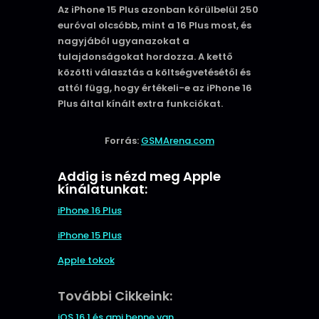
Az iPhone 15 Plus azonban körülbelül 250
euróval olcsóbb, mint a 16 Plus most, és
nagyjából ugyanazokat a
tulajdonságokat hordozza. A kettő
közötti választás a költségvetésétől és
attól függ, hogy értékeli-e az iPhone 16
Plus által kínált extra funkciókat.
Forrás:
GSMArena.com
Addig is nézd meg Apple
kínálatunkat:
iPhone 16 Plus
iPhone 15 Plus
Apple tokok
További Cikkeink:
iOS 16.1 és ami benne van