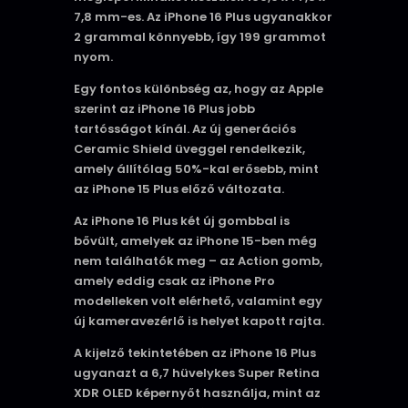
7,8 mm-es. Az iPhone 16 Plus ugyanakkor
2 grammal könnyebb, így 199 grammot
nyom.
Egy fontos különbség az, hogy az Apple
szerint az iPhone 16 Plus jobb
tartósságot kínál. Az új generációs
Ceramic Shield üveggel rendelkezik,
amely állítólag 50%-kal erősebb, mint
az iPhone 15 Plus előző változata.
Az iPhone 16 Plus két új gombbal is
bővült, amelyek az iPhone 15-ben még
nem találhatók meg – az Action gomb,
amely eddig csak az iPhone Pro
modelleken volt elérhető, valamint egy
új kameravezérlő is helyet kapott rajta.
A kijelző tekintetében az iPhone 16 Plus
ugyanazt a 6,7 hüvelykes Super Retina
XDR OLED képernyőt használja, mint az