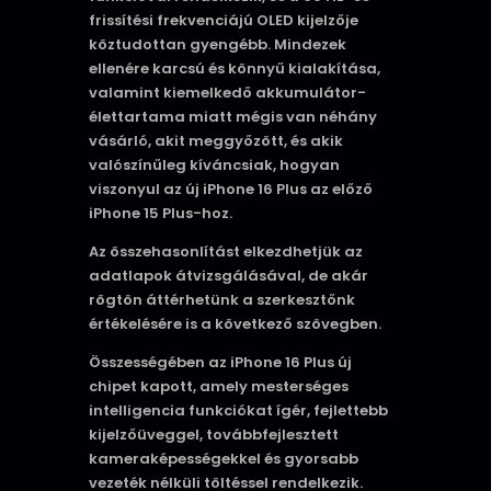
frissítési frekvenciájú OLED kijelzője
köztudottan gyengébb. Mindezek
ellenére karcsú és könnyű kialakítása,
valamint kiemelkedő akkumulátor-
élettartama miatt mégis van néhány
vásárló, akit meggyőzött, és akik
valószínűleg kíváncsiak, hogyan
viszonyul az új iPhone 16 Plus az előző
iPhone 15 Plus-hoz.
Az összehasonlítást elkezdhetjük az
adatlapok átvizsgálásával, de akár
rögtön áttérhetünk a szerkesztőnk
értékelésére is a következő szövegben.
Összességében az iPhone 16 Plus új
chipet kapott, amely mesterséges
intelligencia funkciókat ígér, fejlettebb
kijelzőüveggel, továbbfejlesztett
kameraképességekkel és gyorsabb
vezeték nélküli töltéssel rendelkezik.