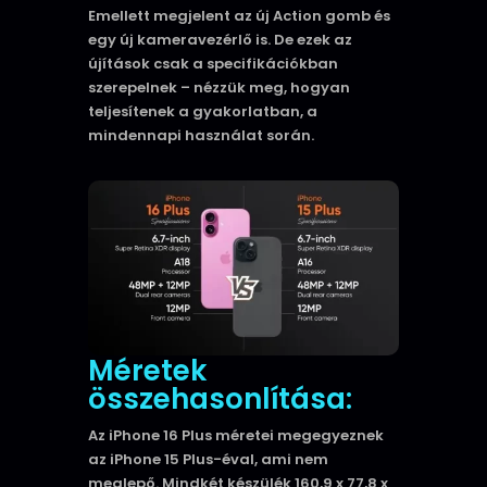
Emellett megjelent az új Action gomb és
egy új kameravezérlő is. De ezek az
újítások csak a specifikációkban
szerepelnek – nézzük meg, hogyan
teljesítenek a gyakorlatban, a
mindennapi használat során.
Méretek
összehasonlítása:
Az iPhone 16 Plus méretei megegyeznek
az iPhone 15 Plus-éval, ami nem
meglepő. Mindkét készülék 160,9 x 77,8 x