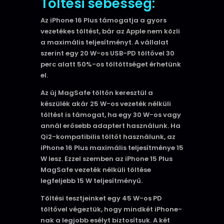
Töltési sebesség:
Az iPhone 16 Plus támogatja a gyors
vezetékes töltést, bár az Apple nem közli
a maximális teljesítményt. A vállalat
szerint egy 20 W-os USB-PD töltővel 30
perc alatt 50%-os töltöttséget érhetünk
el.
Az új MagSafe töltőn keresztül a
készülék akár 25 W-os vezeték nélküli
töltést is támogat, ha egy 30 W-os vagy
annál erősebb adaptert használunk. Ha
Qi2-kompatibilis töltőt használunk, az
iPhone 16 Plus maximális teljesítménye 15
W lesz. Ezzel szemben az iPhone 15 Plus
MagSafe vezeték nélküli töltése
legfeljebb 15 W teljesítményű.
Töltési tesztjeinket egy 45 W-os PD
töltővel végeztük, hogy mindkét iPhone-
nak a legjobb esélyt biztosítsuk. A két