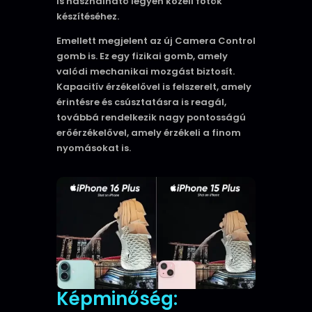
is használható legyen közeli fotók
készítéséhez.
Emellett megjelent az új Camera Control
gomb is. Ez egy fizikai gomb, amely
valódi mechanikai mozgást biztosít.
Kapacitív érzékelővel is felszerelt, amely
érintésre és csúsztatásra is reagál,
továbbá rendelkezik nagy pontosságú
erőérzékelővel, amely érzékeli a finom
nyomásokat is.
Képminőség: