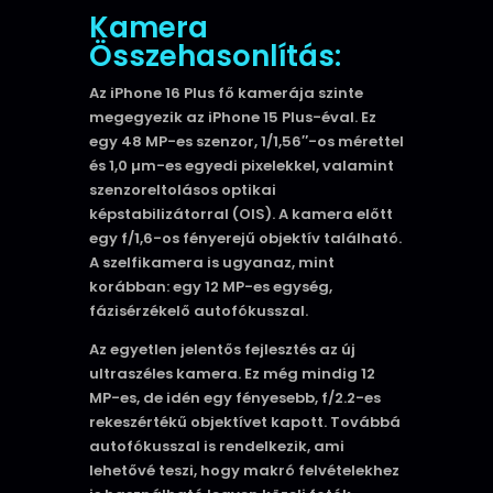
Kamera
Összehasonlítás:
Az iPhone 16 Plus fő kamerája szinte
megegyezik az iPhone 15 Plus-éval. Ez
egy 48 MP-es szenzor, 1/1,56″-os mérettel
és 1,0 µm-es egyedi pixelekkel, valamint
szenzoreltolásos optikai
képstabilizátorral (OIS). A kamera előtt
egy f/1,6-os fényerejű objektív található.
A szelfikamera is ugyanaz, mint
korábban: egy 12 MP-es egység,
fázisérzékelő autofókusszal.
Az egyetlen jelentős fejlesztés az új
ultraszéles kamera. Ez még mindig 12
MP-es, de idén egy fényesebb, f/2.2-es
rekeszértékű objektívet kapott. Továbbá
autofókusszal is rendelkezik, ami
lehetővé teszi, hogy makró felvételekhez