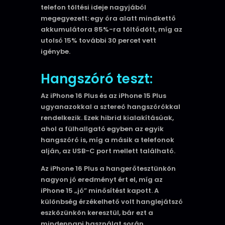
telefon töltési ideje nagyjából
megegyezett: egy óra alatt mindkettő
akkumulátora 85%-ra töltődött, míg az
utolsó 15% további 30 percet vett
igénybe.
Hangszóró teszt:
Az iPhone 16 Plus és az iPhone 15 Plus
ugyanazokkal a sztereó hangszórókkal
rendelkezik. Ezek hibrid kialakításúak,
ahol a fülhallgató egyben az egyik
hangszóró is, míg a másik a telefonok
alján, az USB-C port mellett található.
Az iPhone 16 Plus a hangerőtesztünkön
nagyon jó eredményt ért el, míg az
iPhone 15 „jó” minősítést kapott. A
különbség érzékelhető volt hanglejátszó
eszközünkön keresztül, bár ezt a
mindennapi használat során