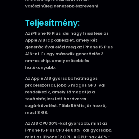
valószínűleg nehezebb észrevenni.
Teljesítmény:
Az iPhone 16 Plus idei nagy frissítése az
Apple A18 lapkakészlet, amely két
generációval előzi meg az iPhone 15 Plus
A16-ot. Ez egy második generációs 3
nm-es chip, amely erősebb és
hatékonyabb.
Az Apple A18 gyorsabb hatmagos
processzorral, jobb 5 magos GPU-val
rendelkezik, amely támogatja a
továbbfejlesztett hardveres
sugárkövetést. Több RAM is jár hozzá,
most 8 GB.
Az A18 CPU 30%-kal gyorsabb, mint az
iPhone 15 Plus CPU és 60%-kal gyorsabb,
mint az iPhone 12 CPU. A GPU-nak 40%-