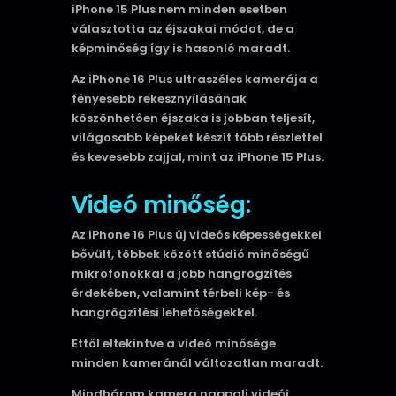
iPhone 15 Plus nem minden esetben
választotta az éjszakai módot, de a
képminőség így is hasonló maradt.
Az iPhone 16 Plus ultraszéles kamerája a
fényesebb rekesznyílásának
köszönhetően éjszaka is jobban teljesít,
világosabb képeket készít több részlettel
és kevesebb zajjal, mint az iPhone 15 Plus.
Videó minőség:
Az iPhone 16 Plus új videós képességekkel
bővült, többek között stúdió minőségű
mikrofonokkal a jobb hangrögzítés
érdekében, valamint térbeli kép- és
hangrögzítési lehetőségekkel.
Ettől eltekintve a videó minősége
minden kameránál változatlan maradt.
Mindhárom kamera nappali videói