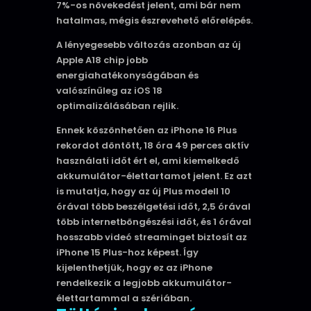
7%-os növekedést jelent, ami bár nem
hatalmas, mégis észrevehető előrelépés.
A lényegesebb változás azonban az új
Apple A18 chip jobb
energiahatékonyságában és
valószínűleg az iOS 18
optimalizálásában rejlik.
Ennek köszönhetően az iPhone 16 Plus
rekordot döntött, 18 óra 49 perces aktív
használati időt ért el, ami kiemelkedő
akkumulátor-élettartamot jelent. Ez azt
is mutatja, hogy az új Plus modell 10
órával több beszélgetési időt, 2,5 órával
több internetböngészési időt, és 1 órával
hosszabb videó streaminget biztosít az
iPhone 15 Plus-hoz képest. Így
kijelenthetjük, hogy ez az iPhone
rendelkezik a legjobb akkumulátor-
élettartammal a szériában.