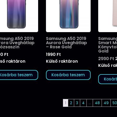
msung A50 2019
Samsung A50 2019
Samsung
rora Üveghátlap
Aurora Üveghátlap
Smart M
Rózsaszín
– Rose Gold
Könyvto
Gold
90
Ft
1990
Ft
2990
Ft
lső raktáron
Külső raktáron
Külső ra
Kosárba teszem
Kosárba teszem
Kosár
1
2
3
4
…
48
49
50