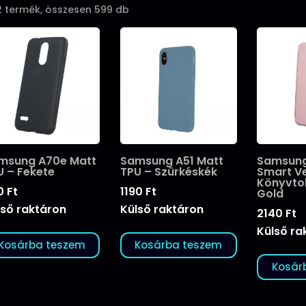
Sorted
2 termék, összesen 599 db
by
popularity
msung A70e Matt
Samsung A51 Matt
Samsung
U – Fekete
TPU – Szürkéskék
Smart V
Könyvto
0
Ft
1190
Ft
Gold
lső raktáron
Külső raktáron
2140
Ft
Külső ra
Kosárba teszem
Kosárba teszem
Kosár