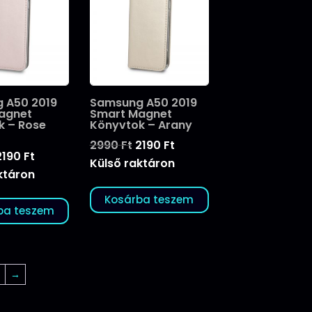
 A50 2019
Samsung A50 2019
agnet
Smart Magnet
k – Rose
Könyvtok – Arany
Original
Current
2990
Ft
2190
Ft
Original
Current
2190
Ft
price
price
Külső raktáron
price
price
ktáron
was:
is:
was:
is:
2990 Ft.
2190 Ft.
Kosárba teszem
2990 Ft.
2190 Ft.
ba teszem
→