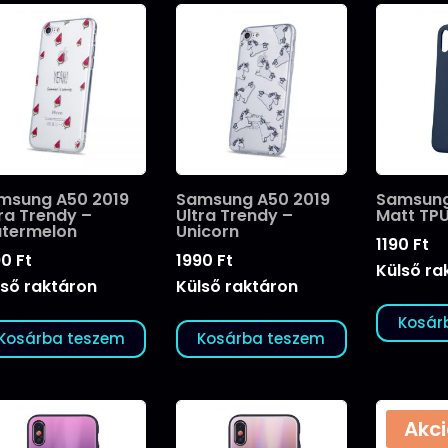
msung A50 2019
Samsung A50 2019
Samsung
tra Trendy –
Ultra Trendy –
Matt TPU
termelon
Unicorn
1190
Ft
90
Ft
1990
Ft
Külső ra
lső raktáron
Külső raktáron
Kosár
Kosárba teszem
Kosárba teszem
Akci