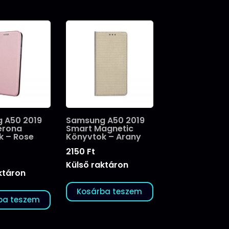
 A50 2019
Samsung A50 2019
erona
Smart Magnetic
k – Rose
Könyvtok – Arany
2150
Ft
Külső raktáron
ktáron
Kosárba teszem
ba teszem