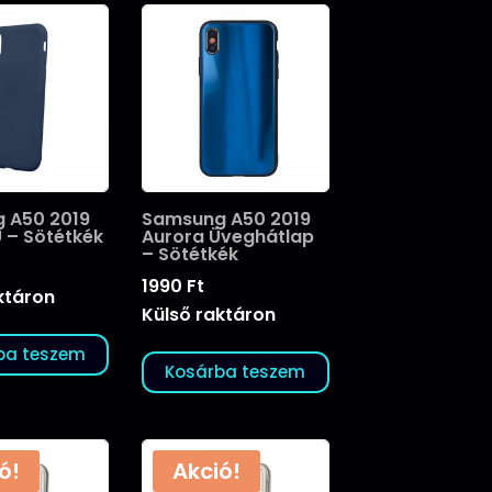
 A50 2019
Samsung A50 2019
 – Sötétkék
Aurora Üveghátlap
– Sötétkék
1990
Ft
ktáron
Külső raktáron
ba teszem
Kosárba teszem
ó!
Akció!