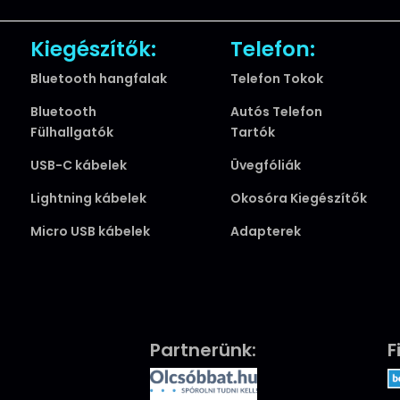
P smart 2021
P30
Kiegészítők:
Telefon:
P30 lite
Bluetooth hangfalak
Telefon Tokok
P30 pro
P40
Bluetooth
Autós Telefon
P40 Lite
Fülhallgatók
Tartók
P40 lite E
USB-C kábelek
Üvegfóliák
P40 pro
Lightning kábelek
Okosóra Kiegészítők
Pura 70 Ultra
Micro USB kábelek
Adapterek
iPhone
iPhone 11
iPhone 11 Pro
iPhone 11 Pro max
iPhone 12 / 12 Pro
Partnerünk:
F
iPhone 12 mini
iPhone 12 Pro Max