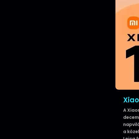
Xiao
A Xiao
decemb
napvil
a köze
Leica 