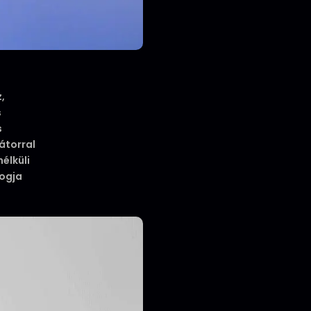
,
s
s
átorral
élküli
fogja