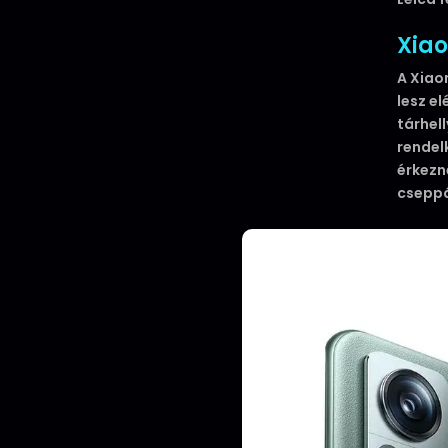
Xiao
A Xiaom
lesz el
tárhell
rendel
érkezn
cseppá