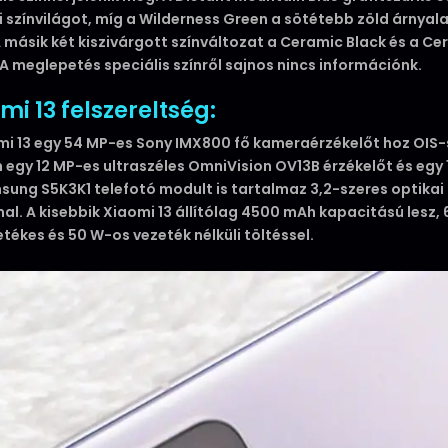
i színvilágot, míg a Wilderness Green a sötétebb zöld árnyal
 A másik két kiszivárgott színváltozat a Ceramic Black és a C
 A meglepetés speciális színről sajnos nincs információnk.
mi 13 felszereltség:
mi 13 egy 54 MP-es Sony IMX800 fő kameraérzékelőt hoz OIS-s
n egy 12 MP-es ultraszéles OmniVision OV13B érzékelőt és egy
sung S5K3K1 telefotó modult is tartalmaz 3,2-szeres optikai
l. A kisebbik Xiaomi 13 állítólag 4500 mAh kapacitású lesz,
etékes és 50 W-os vezeték nélküli töltéssel.