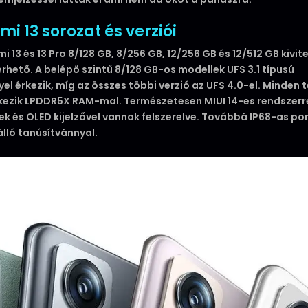
mi 13 sorozat és verziói
i 13 és 13 Pro 8/128 GB, 8/256 GB, 12/256 GB és 12/512 GB kivit
érhető. A belépő szintű 8/128 GB-os modellek UFS 3.1 típusú
yel érkezik, míg az összes többi verzió az UFS 4.0-el. Minden 
kezik LPDDR5X RAM-mal. Természetesen MIUI 14-es rendszerr
ek és OLED kijelzővel vannak felszerelve. Továbbá IP68-as por
lló tanúsítvánnyal.