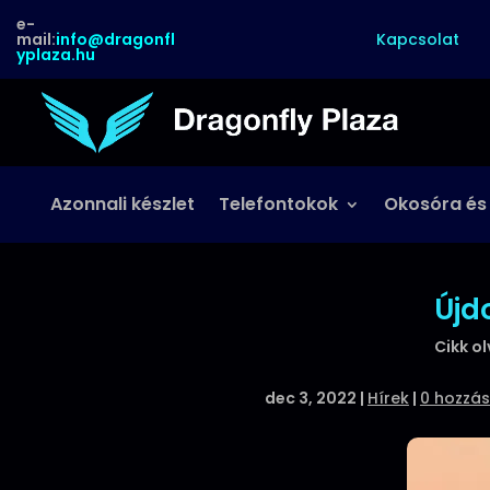
e-
Kapcsolat
mail:
info@dragonfl
yplaza.hu
Azonnali készlet
Telefontokok
Okosóra és
Újd
Cikk o
dec 3, 2022
|
Hírek
|
0 hozzás