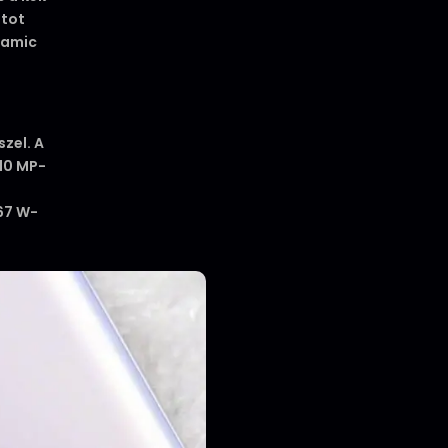
atot
eramic
zel. A
 10 MP-
 67 W-