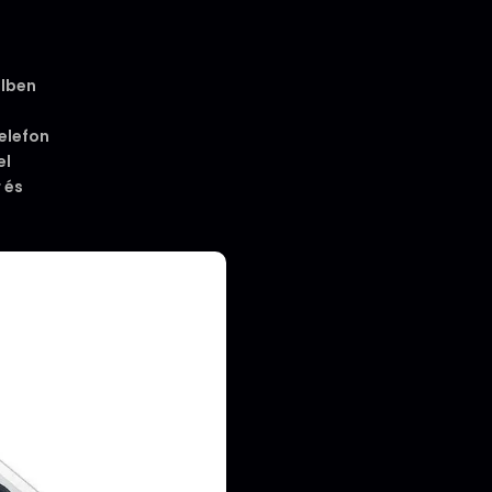
elben
telefon
el
 és