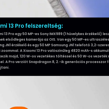
mi 13 Pro felszereltség:
mi 13 Pro egy 50 MP-es Sony IMX989 (1 hüvelykes érzékelő) lesz
ek elsődleges kamerája az OIS. Van egy 50 MP-es ultraszéle
g JN1 érzékelő és egy 50 MP Samsung JN1 telefotó 3,2-szere
i zoommal. A Xiaomi 13 Pro valószínűleg 4820 mAh-s akkumul
kezik majd, 120 W-os vezetékes töltéssel és 50 W-os vezeték n
sel. A Pro verziót Snapdragon 8, 2.-ik generációs processzor 
tani.