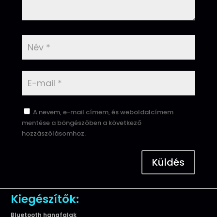
A nevem, e-mail címem, és weboldalcímem
mentése a böngészőben a következő
hozzászólásomhoz.
Küldés
Kiegészítők:
Bluetooth hangfalak