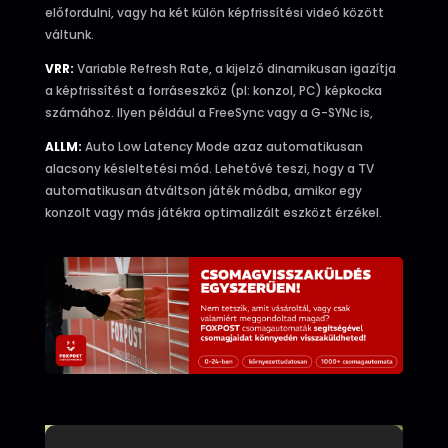
előfordulni, vagy ha két külön képfrissítési videó között
váltunk.
VRR:
Variable Refresh Rate, a kijelző dinamikusan igazítja
a képfrissítést a forráseszköz (pl: konzol, PC) képkocka
számához. Ilyen például a FreeSync vagy a G-SYNc is,
ALLM:
Auto Low Latency Mode azaz automatikusan
alacsony késleltetési mód. Lehetővé teszi, hogy a TV
automatikusan átváltson játék módba, amikor egy
konzolt vagy más játékra optimalizált eszközt érzékel.