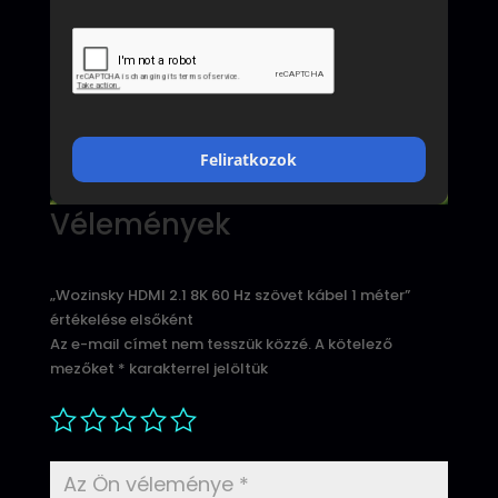
Feliratkozok
Vélemények
„Wozinsky HDMI 2.1 8K 60 Hz szövet kábel 1 méter”
értékelése elsőként
Az e-mail címet nem tesszük közzé.
A kötelező
mezőket
*
karakterrel jelöltük