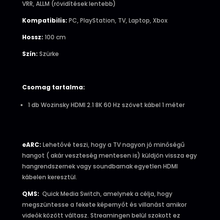
VRR, ALLM (rövidítések lentebb)
Kompatibilis:
PC, PlayStation, TV, Laptop, Xbox
Hossz:
100 cm
Szín:
Szürke
Csomag tartalma:
1 db Wozinsky HDMI 2.1 8K 60 Hz szövet kábel 1 méter
eARC:
Lehetővé teszi, hogy a TV nagyon jó minőségű
hangot ( akár veszteség mentesen is) küldjön vissza egy
hangrendszernek vagy soundbarnak egyetlen HDMI
kábelen keresztül.
QMS:
Quick Media Switch, amelynek a célja, hogy
megszüntesse a fekete képernyőt és villanást amikor
videók között váltasz. Streamingen belül szokott ez