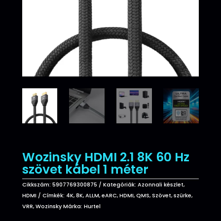
Wozinsky HDMI 2.1 8K 60 Hz
szövet kábel 1 méter
Cikkszám:
5907769300875
Kategóriák:
Azonnali készlet
,
HDMI
Címkék:
4K
,
8K
,
ALLM
,
eARC
,
HDMI
,
QMS
,
Szövet
,
szürke
,
VRR
,
Wozinsky
Márka:
Hurtel