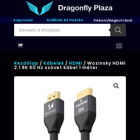
Kapcsolat
Szállítás és Fizetés
Fiókom/Regisztráció
Products
search
Kezdőlap
/
Kábelek
/
HDMI
/ Wozinsky HDMI
2.1 8K 60 Hz szövet kábel 1 méter