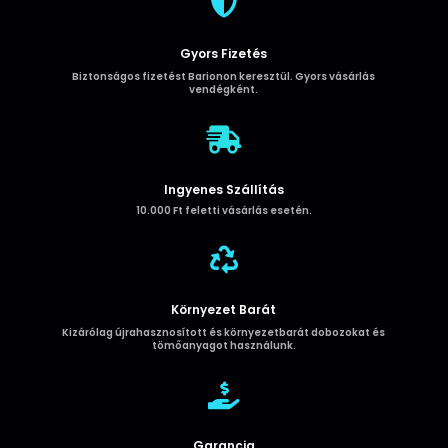

1
méter
Gyors Fizetés
mennyiség
Biztonságos fizetést Barionon keresztül. Gyors vásárlás
vendégként.

Ingyenes Szállítás
10.000 Ft feletti vásárlás esetén.

Környezet Barát
Kizárólag újrahasznosított és környezetbarát dobozokat és
tömőanyagot használunk.

Garancia