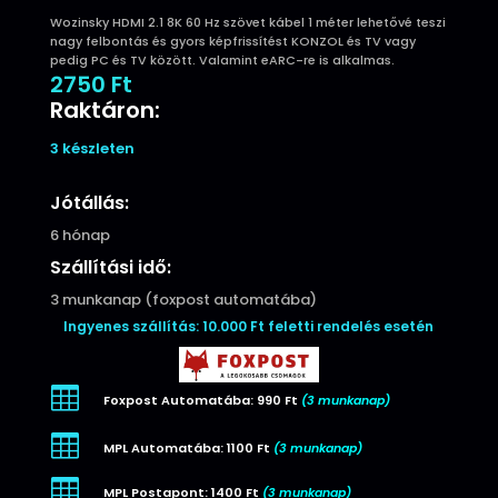
Wozinsky HDMI 2.1 8K 60 Hz szövet kábel 1 méter lehetővé teszi
nagy felbontás és gyors képfrissítést KONZOL és TV vagy
pedig PC és TV között. Valamint eARC-re is alkalmas.
2750
Ft
Raktáron:
3 készleten
Jótállás:
6 hónap
Szállítási idő:
3 munkanap (foxpost automatába)
Ingyenes szállítás: 10.000 Ft feletti rendelés esetén

Foxpost Automatába: 990 Ft
(3 munkanap)

MPL Automatába: 1100 Ft
(3 munkanap)

MPL Postapont: 1400 Ft
(3 munkanap)