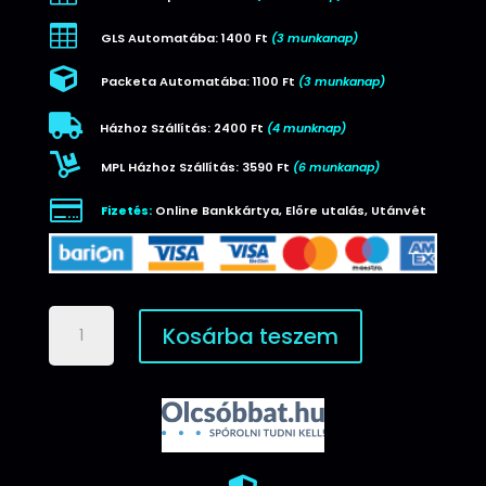

GLS Automatába: 1400 Ft
(3 munkanap)

Packeta Automatába: 1100 Ft
(3 munkanap)

Házhoz Szállítás: 2400 Ft
(4 munknap)

MPL Házhoz Szállítás: 3590 Ft
(6 munkanap)

Fizetés:
Online Bankkártya, Előre utalás, Utánvét
Wozinsky
Kosárba teszem
HDMI
2.1
8K
60
Hz
szövet
kábel