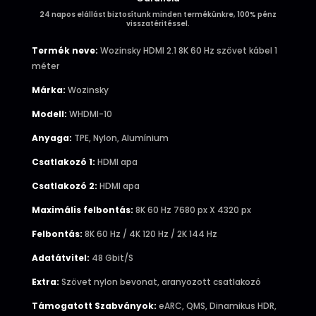
24 napos elállást biztosítunk minden termékünkre, 100% pénz
visszatéritéssel.
Termék neve:
Wozinsky HDMI 2.1 8K 60 Hz szövet kábel 1
méter
Márka:
Wozinsky
Modell:
WHDMI-10
Anyaga:
TPE, Nylon, Alumínium
Csatlakozó 1:
HDMI apa
Csatlakozó 2:
HDMI apa
Maximális felbontás:
8K 60 Hz 7680 px X 4320 px
Felbontás:
8K 60 Hz / 4K 120 Hz / 2K 144 Hz
Adatátvitel:
48 Gbit/S
Extra:
Szövet nylon bevonat, aranyozott csatlakozó
Támogatott Szabványok:
eARC, QMS, Dinamikus HDR,