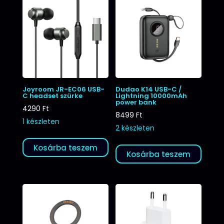
Joyroom JR-EC06 USB-
Dudao K14 USB-C /
C headset szürke
Lightning 10000mAh
power bank
4290
Ft
8499
Ft
1 készleten
2 készleten
Kosárba teszem
Kosárba teszem