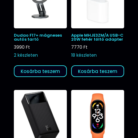
Dudao F17+ mágneses
Apple MHJE3ZM/A USB-C
autós tartó
20W fehér töltő adapter
3990
Ft
7770
Ft
2 készleten
18 készleten
Kosárba teszem
Kosárba teszem