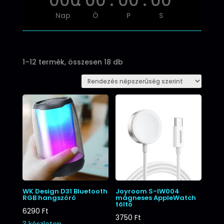
000
:
00
:
00
:
00
Nap
Ó
P
S
Sorted
1–12 termék, összesen 18 db
by
popularity
WK Design D31 Bluetooth
Joyroom S-IW004
RGB hangszóró
mágneses AppleWatch
töltő
6290
Ft
3750
Ft
3 készleten