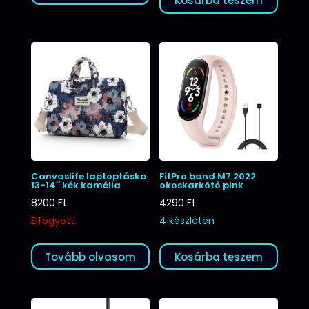
Kosárba teszem
Canvaslife laptoptáska
FitPro band M7 2022
13-14″ kék kamélia
okoskarkötő pink
8200
Ft
4290
Ft
Elfogyott
4 készleten
Tovább olvasom
Kosárba teszem