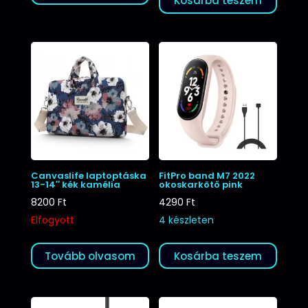
Kosárba teszem
Canvaslife laptoptáska
FitPro band M7 2022
13-14″ kék kamélia
okoskarkötő pink
8200
Ft
4290
Ft
Elfogyott
4 készleten
Tovább olvasom
Kosárba teszem