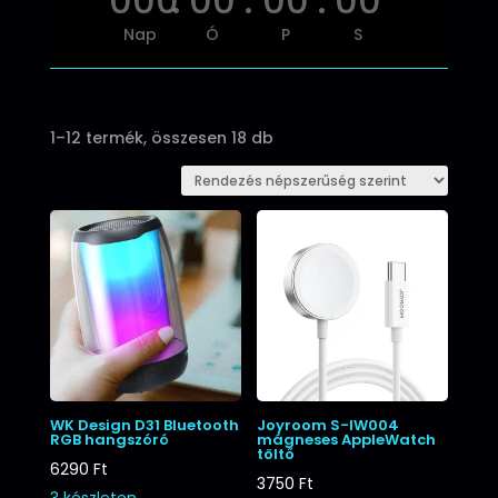
000
:
00
:
00
:
00
Nap
Ó
P
S
Sorted
1–12 termék, összesen 18 db
by
popularity
WK Design D31 Bluetooth
Joyroom S-IW004
RGB hangszóró
mágneses AppleWatch
töltő
6290
Ft
3750
Ft
3 készleten