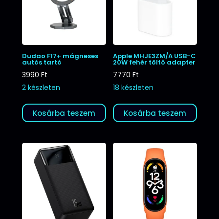
Dudao F17+ mágneses
Apple MHJE3ZM/A USB-C
autós tartó
20W fehér töltő adapter
3990
Ft
7770
Ft
2 készleten
18 készleten
Kosárba teszem
Kosárba teszem