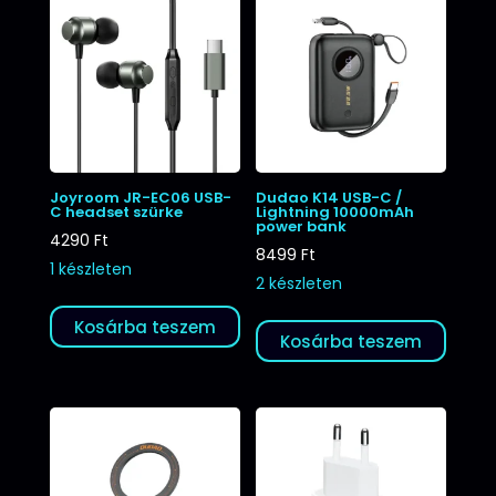
Joyroom JR-EC06 USB-
Dudao K14 USB-C /
C headset szürke
Lightning 10000mAh
power bank
4290
Ft
8499
Ft
1 készleten
2 készleten
Kosárba teszem
Kosárba teszem