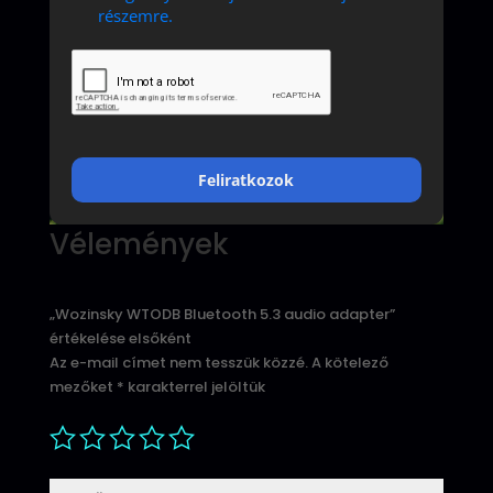
részemre.
Feliratkozok
Vélemények
„Wozinsky WTODB Bluetooth 5.3 audio adapter”
értékelése elsőként
Az e-mail címet nem tesszük közzé.
A kötelező
mezőket
*
karakterrel jelöltük