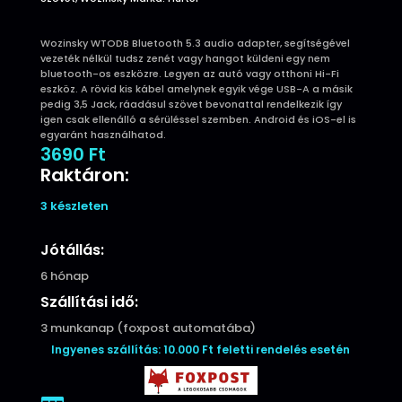
Wozinsky WTODB Bluetooth 5.3 audio adapter, segítségével
vezeték nélkül tudsz zenét vagy hangot küldeni egy nem
bluetooth-os eszközre. Legyen az autó vagy otthoni Hi-Fi
eszköz. A rövid kis kábel amelynek egyik vége USB-A a másik
pedig 3,5 Jack, ráadásul szövet bevonattal rendelkezik így
igen csak ellenálló a sérüléssel szemben. Android és iOS-el is
egyaránt használhatod.
3690
Ft
Raktáron:
3 készleten
Jótállás:
6 hónap
Szállítási idő:
3 munkanap (foxpost automatába)
Ingyenes szállítás: 10.000 Ft feletti rendelés esetén