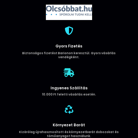
5.3
audio
adapter
mennyiség

Gyors Fizetés
Biztonságos fizetést Barionon keresztül. Gyors vásárlás
vendégként.

Ingyenes Szállítás
10.000 Ft feletti vásárlás esetén.

Környezet Barát
Kizárólag újrahasznosított és környezetbarát dobozokat és
tömőanyagot használunk.