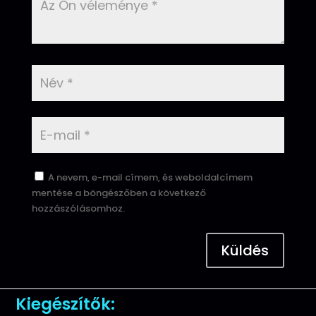
A nevem, e-mail címem, és weboldalcímem
mentése a böngészőben a következő
hozzászólásomhoz.
Küldés
Kiegészítők: