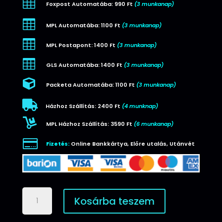

Foxpost Automatába: 990 Ft
(3 munkanap)

MPL Automatába: 1100 Ft
(3 munkanap)

MPL Postapont: 1400 Ft
(3 munkanap)

GLS Automatába: 1400 Ft
(3 munkanap)

Packeta Automatába: 1100 Ft
(3 munkanap)

Házhoz Szállítás: 2400 Ft
(4 munknap)

MPL Házhoz Szállítás: 3590 Ft
(6 munkanap)

Fizetés:
Online Bankkártya, Előre utalás, Utánvét
Wozinsky
Kosárba teszem
WTODB
Bluetooth