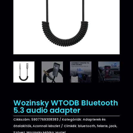
Wozinsky WTODB Bluetooth
5.3 audio adapter
Cikkszám:
5907769308383
Kategóriák:
Adapterek és
átalakítók
,
Azonnali készlet
Címkék:
bluetooth
,
fekete
,
jack
,
Szövet
,
Wozinsky
Márka:
Hurtel