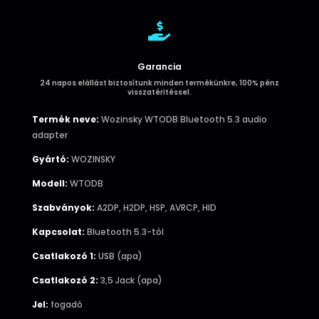

Garancia
24 napos elállást biztosítunk minden termékünkre, 100% pénz
visszatéritéssel.
Termék neve:
Wozinsky WTODB Bluetooth 5.3 audio
adapter
Gyártó:
WOZINSKY
Modell:
WTODB
Szabványok:
A2DP, H2DP, HSP, AVRCP, HID
Kapcsolat:
Bluetooth 5.3-tól
Csatlakozó 1:
USB (apa)
Csatlakozó 2:
3,5 Jack (apa)
Jel:
fogadó