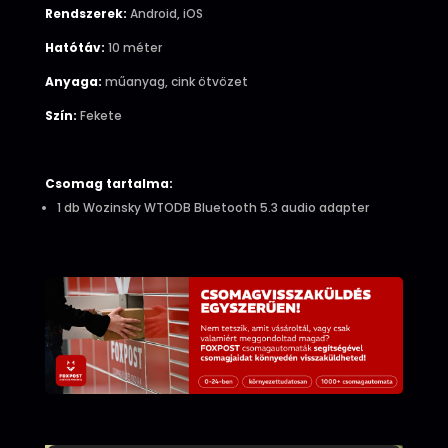
Rendszerek:
Android, iOS
Hatótáv:
10 méter
Anyaga:
műanyag, cink ötvözet
Szín:
Fekete
Csomag tartalma:
1 db Wozinsky WTODB Bluetooth 5.3 audio adapter