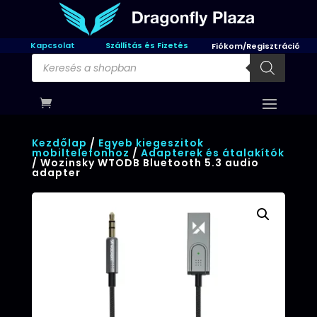
Kapcsolat
Szállítás és Fizetés
Fiókom/Regisztráció
Products
search
Kezdőlap
/
Egyeb kiegeszitok
mobiltelefonhoz
/
Adapterek és átalakítók
/ Wozinsky WTODB Bluetooth 5.3 audio
adapter