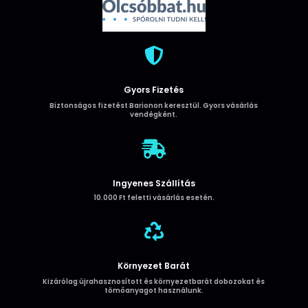
14
Pro
Matta
Black

tok
mennyiség
Gyors Fizetés
Biztonságos fizetést Barionon keresztül. Gyors vásárlás
vendégként.

Ingyenes Szállítás
10.000 Ft feletti vásárlás esetén.

Környezet Barát
Kizárólag újrahasznosított és környezetbarát dobozokat és
tömőanyagot használunk.