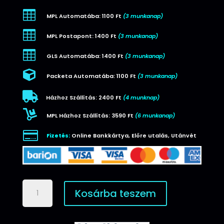

MPL Automatába: 1100 Ft
(3 munkanap)

MPL Postapont: 1400 Ft
(3 munkanap)

GLS Automatába: 1400 Ft
(3 munkanap)

Packeta Automatába: 1100 Ft
(3 munkanap)

Házhoz Szállítás: 2400 Ft
(4 munknap)

MPL Házhoz Szállítás: 3590 Ft
(6 munkanap)

Fizetés:
Online Bankkártya, Előre utalás, Utánvét
Spigen
Kosárba teszem
Liquid
Air
iPhone