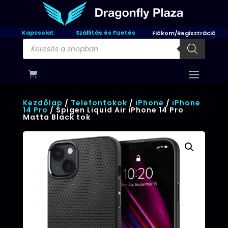
Kapcsolat
Szállítás és Fizetés
Fiókom/Regisztráció
Products
search
Kezdőlap
/
Telefontokok
/
iPhone
/
iPhone
14 Pro
/ Spigen Liquid Air iPhone 14 Pro
Matta Black tok