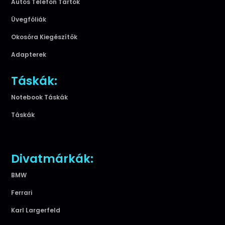
Autós Telefon Tartók
Üvegfóliák
Okosóra Kiegészítők
Adapterek
Táskák:
Notebook Táskák
Táskák
Divatmárkák:
BMW
Ferrari
Karl Largerfeld