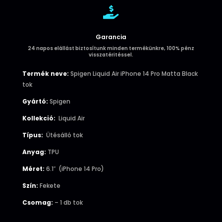

Garancia
24 napos elállást biztosítunk minden termékünkre, 100% pénz
visszatéritéssel.
Termék neve:
Spigen Liquid Air iPhone 14 Pro Matta Black
tok
Gyártó:
Spigen
Kollekció:
Liquid Air
Típus:
Ütésálló tok
Anyag:
TPU
Méret:
6.1″ (iPhone 14 Pro)
Szín:
Fekete
Csomag:
– 1 db tok