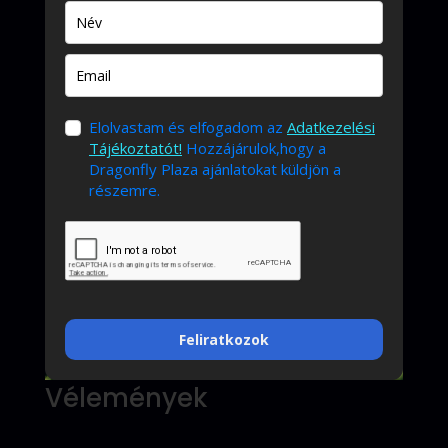
Elolvastam és elfogadom az
Adatkezelési
Tájékoztatót!
Hozzájárulok,hogy a
Dragonfly Plaza ajánlatokat küldjön a
részemre.
Feliratkozok
Vélemények