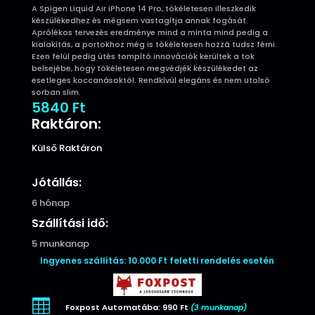
A Spigen Liquid Air iPhone 14 Pro, tökéletesen illeszkedik
készülékedhez és mégsem vastagítja annak fogását.
Aprólékos tervezés eredménye mind a minta mind pedig a
kialakítás, a portokhoz még is tökéletesen hozzá tudsz férni.
Ezen felül pedig ütés tompító innovációk kerültek a tok
belsejébe, hogy tökéletesen megvédjék készülékedet az
esetleges koccanásoktól. Rendkívül elegáns és nem utolsó
sorban slim.
5840
Ft
Raktáron:
Külső Raktáron
Jótállás:
6 hónap
Szállítási idő:
5 munkanap
Ingyenes szállítás: 10.000 Ft feletti rendelés esetén

Foxpost Automatába: 990 Ft
(3 munkanap)