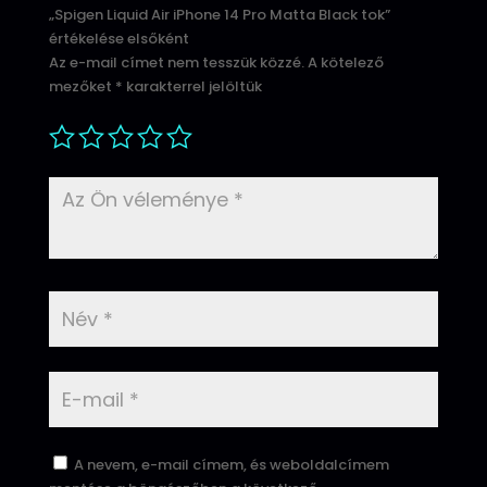
„Spigen Liquid Air iPhone 14 Pro Matta Black tok”
értékelése elsőként
Az e-mail címet nem tesszük közzé.
A kötelező
mezőket
*
karakterrel jelöltük
A nevem, e-mail címem, és weboldalcímem