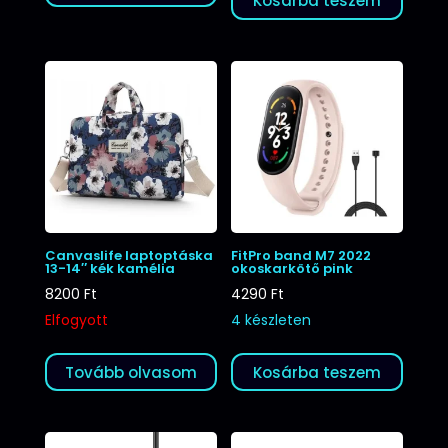
Kosárba teszem
Canvaslife laptoptáska
FitPro band M7 2022
13-14″ kék kamélia
okoskarkötő pink
8200
Ft
4290
Ft
Elfogyott
4 készleten
Tovább olvasom
Kosárba teszem