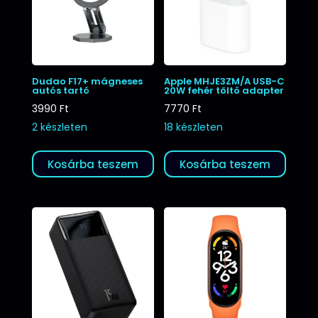
Dudao F17+ mágneses
Apple MHJE3ZM/A USB-C
autós tartó
20W fehér töltő adapter
3990
Ft
7770
Ft
2 készleten
18 készleten
Kosárba teszem
Kosárba teszem