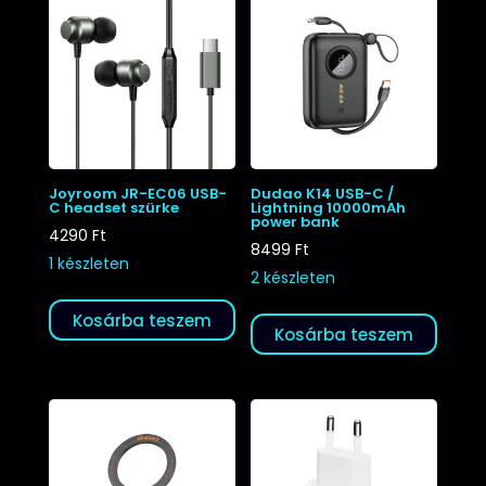
Joyroom JR-EC06 USB-
Dudao K14 USB-C /
C headset szürke
Lightning 10000mAh
power bank
4290
Ft
8499
Ft
1 készleten
2 készleten
Kosárba teszem
Kosárba teszem