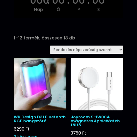
000
:
00
:
00
:
00
Nap
Ó
P
S
Sorted
1–12 termék, összesen 18 db
by
popularity
WK Design D31 Bluetooth
Joyroom S-IW004
RGB hangszóró
mágneses AppleWatch
töltő
6290
Ft
3750
Ft
3 készleten