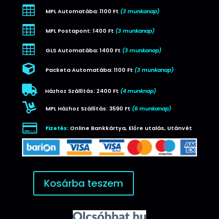

MPL Automatába: 1100 Ft
(3 munkanap)

MPL Postapont: 1400 Ft
(3 munkanap)

GLS Automatába: 1400 Ft
(3 munkanap)

Packeta Automatába: 1100 Ft
(3 munkanap)

Házhoz Szállítás: 2400 Ft
(4 munknap)

MPL Házhoz Szállítás: 3590 Ft
(6 munkanap)

Fizetés:
Online Bankkártya, Előre utalás, Utánvét
Kosárba teszem
Joyroom
JR-
EC06