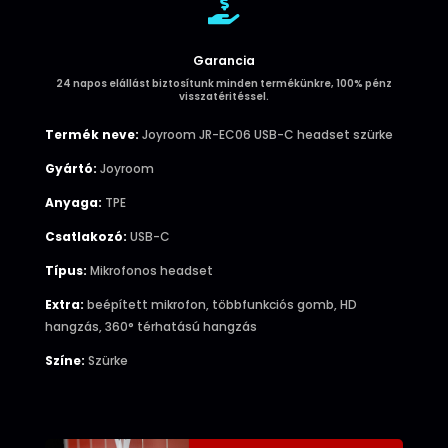

Garancia
24 napos elállást biztosítunk minden termékünkre, 100% pénz
visszatéritéssel.
Termék neve:
Joyroom JR-EC06 USB-C headset szürke
Gyártó:
Joyroom
Anyaga:
TPE
Csatlakozó:
USB-C
Típus:
Mikrofonos headset
Extra:
beépített mikrofon, többfunkciós gomb, HD
hangzás, 360° térhatású hangzás
Színe:
Szürke