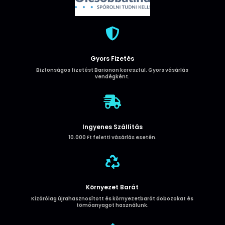
USB-
C
headset

szürke
mennyiség
Gyors Fizetés
Biztonságos fizetést Barionon keresztül. Gyors vásárlás
vendégként.

Ingyenes Szállítás
10.000 Ft feletti vásárlás esetén.

Környezet Barát
Kizárólag újrahasznosított és környezetbarát dobozokat és
tömőanyagot használunk.