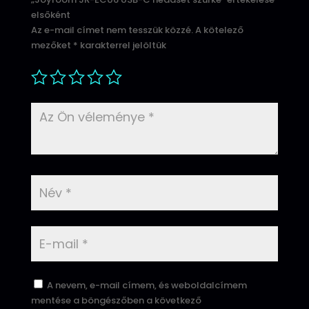
elsőként
Az e-mail címet nem tesszük közzé.
A kötelező
mezőket
*
karakterrel jelöltük
A nevem, e-mail címem, és weboldalcímem
mentése a böngészőben a következő