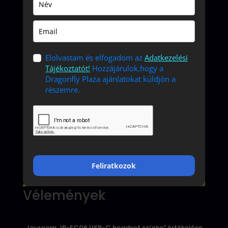
Elolvastam és elfogadom az
Adatkezelési
Tájékoztatót!
Hozzájárulok,hogy a
Dragonfly Plaza ajánlatokat küldjön a
részemre.
Feliratkozok
Vélemények
„Joyroom JR-EC06 USB-C headset szürke” értékelése