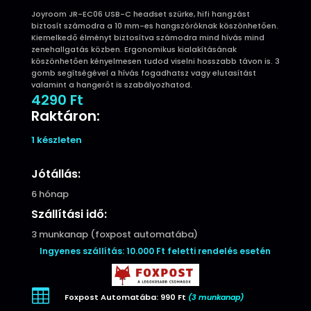
Joyroom JR-EC06 USB-C headset szürke, hifi hangzást
biztosít számodra a 10 mm-es hangszóróknak köszönhetően.
Kiemelkedő élményt biztosítva számodra mind hívás mind
zenehallgatás közben. Ergonomikus kialakításának
köszönhetően kényelmesen tudod viselni hosszabb távon is. 3
gomb segítségével a hívás fogadhatsz vagy elutasítást
valamint a hangerőt is szabályozhatod.
4290
Ft
Raktáron:
1 készleten
Jótállás:
6 hónap
Szállítási idő:
3 munkanap (foxpost automatába)
Ingyenes szállítás: 10.000 Ft feletti rendelés esetén

Foxpost Automatába: 990 Ft
(3 munkanap)