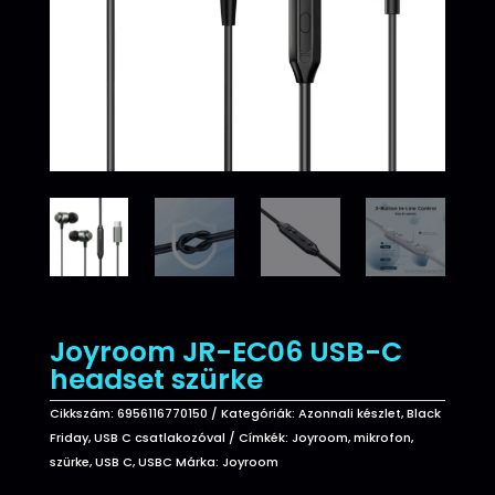
Joyroom JR-EC06 USB-C
headset szürke
Cikkszám:
6956116770150
Kategóriák:
Azonnali készlet
,
Black
Friday
,
USB C csatlakozóval
Címkék:
Joyroom
,
mikrofon
,
szürke
,
USB C
,
USBC
Márka:
Joyroom