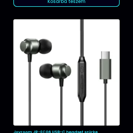
Kosárba teszem
Joyroom JR-EC06 USB-C headset szürke