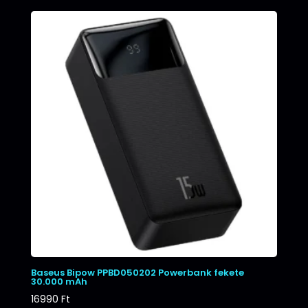
Baseus Bipow PPBD050202 Powerbank fekete
30.000 mAh
16990
Ft