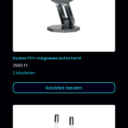
Dudao F17+ mágneses autós tartó
3990
Ft
2 készleten
Kosárba teszem