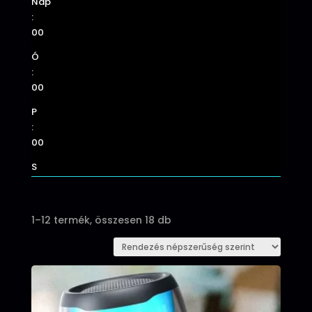
Nap
:
00
Ó
:
00
P
:
00
S
Sorted
1–12 termék, összesen 18 db
by
popularity