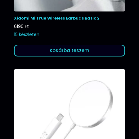
Xiaomi Mi True Wireless Earbuds Basic 2
6190
Ft
15 készleten
Kosárba teszem