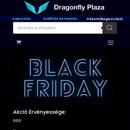
Kapcsolat
Szállítás és Fizetés
Fiókom/Regisztráció
Products
search
Akció Érvényessége:
000