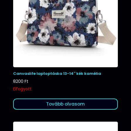
Canvaslife laptoptáska 13-14″ kék kamélia
8200
Ft
Elfogyott
Tovább olvasom