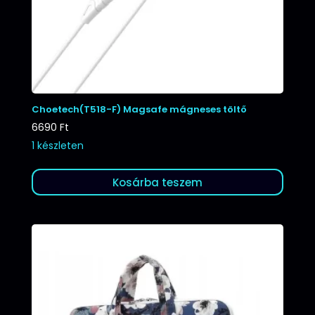
Choetech(T518-F) Magsafe mágneses töltő
6690
Ft
1 készleten
Kosárba teszem