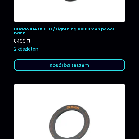
Dudao K14 USB-C / Lightning 10000mAh power
bank
8499
Ft
2 készleten
Kosárba teszem