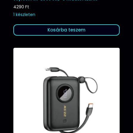
4290
Ft
1 készleten
Kosárba teszem