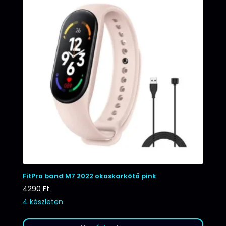
FitPro band M7 2022 okoskarkötő pink
4290
Ft
4 készleten