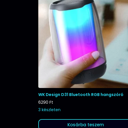
WK Design D31 Bluetooth RGB hangszóró
6290
Ft
3 készleten
Kosárba teszem