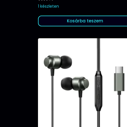
1 készleten
Kosárba teszem