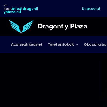
e-
Kapcsolat
mail:
info@dragonfl
yplaza.hu
Azonnali készlet
Telefontokok
Okosóra és