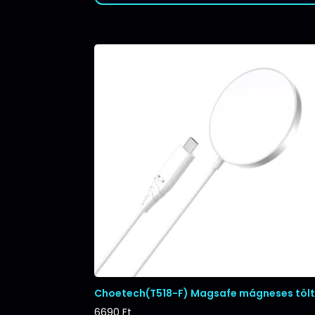
Choetech(T518-F) Magsafe mágneses töl
6690
Ft