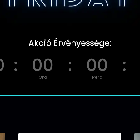
Akció Érvényessége:
0
:
00
:
00
:
Óra
Perc