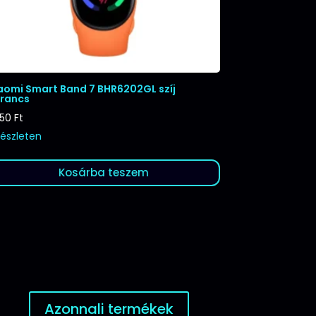
aomi Smart Band 7 BHR6202GL szíj
rancs
250
Ft
készleten
Kosárba teszem
Azonnali termékek