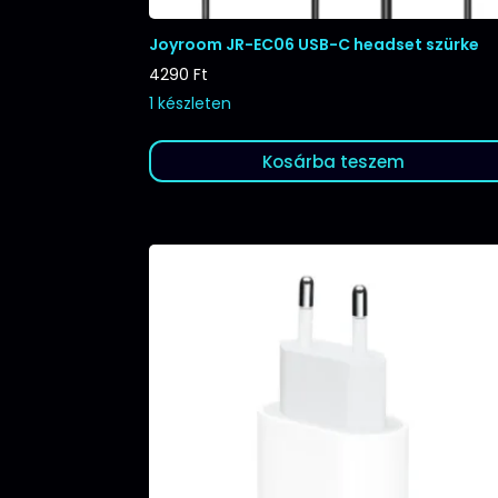
Joyroom JR-EC06 USB-C headset szürke
4290
Ft
1 készleten
Kosárba teszem