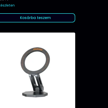
készleten
Kosárba teszem