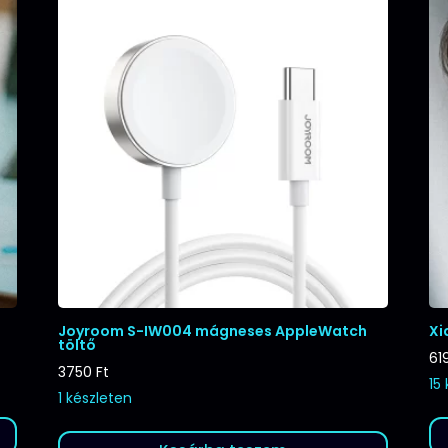
Joyroom S-IW004 mágneses AppleWatch
Xi
töltő
61
3750
Ft
15
1 készleten