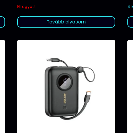
Elfogyott
4 
Tovább olvasom