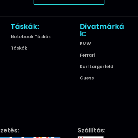
Táskák:
Divatmárká
k:
Notebook Táskák
BMW
Táskák
Ferrari
Karl Largerfeld
Guess
izetés:
Szállítás: