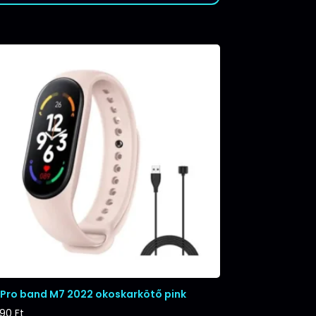
tPro band M7 2022 okoskarkötő pink
290
Ft