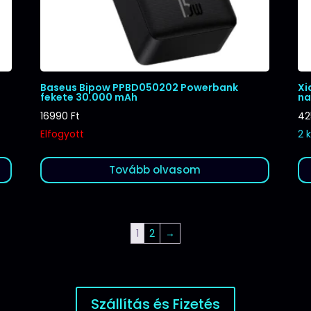
Baseus Bipow PPBD050202 Powerbank
Xi
fekete 30.000 mAh
na
16990
Ft
4
Elfogyott
2 
Tovább olvasom
1
2
→
Szállítás és Fizetés