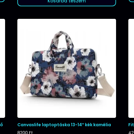
Kosárba teszem
tő
Canvaslife laptoptáska 13-14″ kék kamélia
Fi
8200
Ft
4