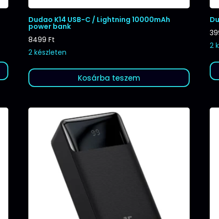
Dudao K14 USB-C / Lightning 10000mAh
Du
power bank
3
8499
Ft
2 
2 készleten
Kosárba teszem