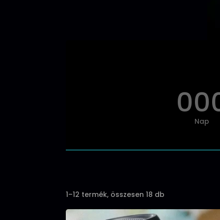
00
Nap
Sorted
1–12 termék, összesen 18 db
by
popularity