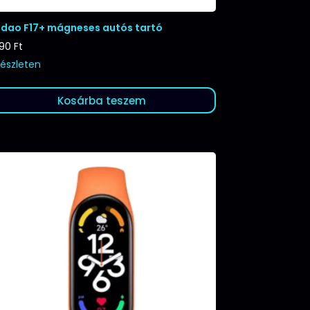
dao F17+ mágneses autós tartó
990
Ft
készleten
Kosárba teszem