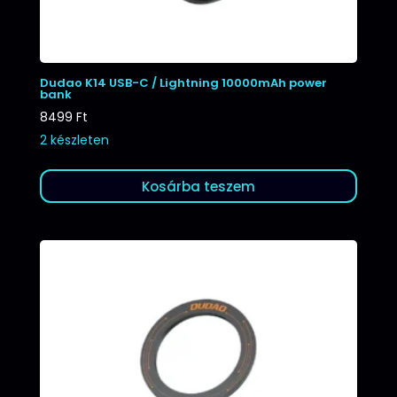
Dudao K14 USB-C / Lightning 10000mAh power
bank
8499
Ft
2 készleten
Kosárba teszem