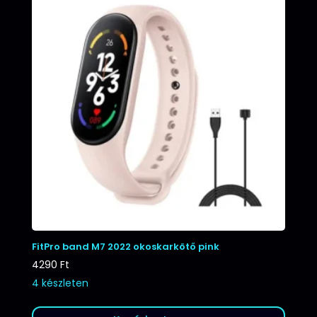
FitPro band M7 2022 okoskarkötő pink
4290
Ft
4 készleten