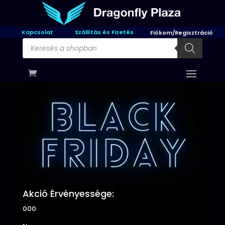
Kapcsolat
Szállítás és Fizetés
Fiókom/Regisztráció
Products
search
Akció Érvényessége:
000