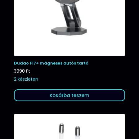
Dudao F17+ mágneses autós tartó
3990
Ft
2 készleten
Kosárba teszem