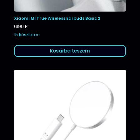
Xiaomi Mi True Wireless Earbuds Basic 2
6190
Ft
15 készleten
Kosárba teszem