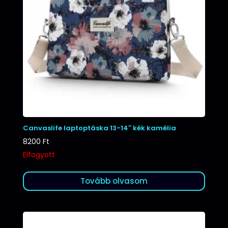
Canvaslife laptoptáska 13-14″ kék kamélia
8200
Ft
Elfogyott
Tovább olvasom