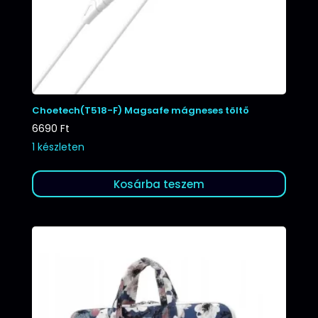
Choetech(T518-F) Magsafe mágneses töltő
6690
Ft
1 készleten
Kosárba teszem