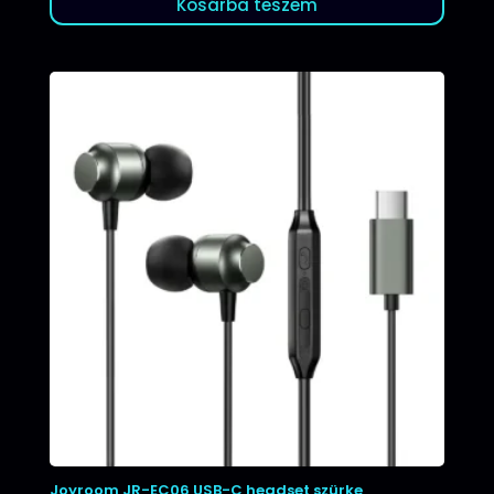
Kosárba teszem
Joyroom JR-EC06 USB-C headset szürke