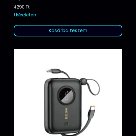
4290
Ft
1 készleten
Kosárba teszem