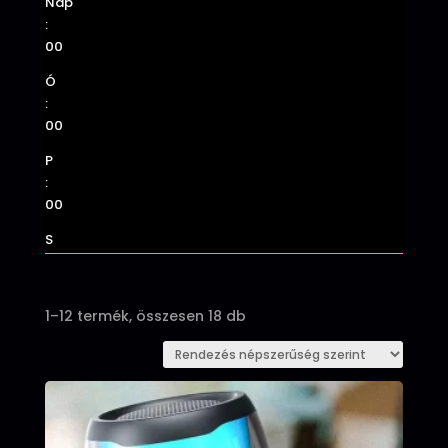
Nap
:
00
Ó
:
00
P
:
00
S
Sorted
1–12 termék, összesen 18 db
by
popularity