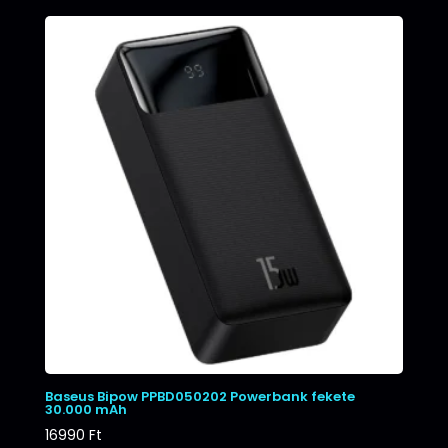
Baseus Bipow PPBD050202 Powerbank fekete
30.000 mAh
16990
Ft