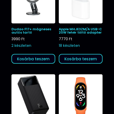
Dudao F17+ mágneses
Apple MHJE3ZM/A USB-C
autós tartó
20W fehér töltő adapter
3990
Ft
7770
Ft
2 készleten
18 készleten
Kosárba teszem
Kosárba teszem