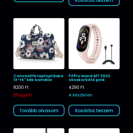
Kosárba teszem
Canvaslife laptoptáska
FitPro band M7 2022
13-14″ kék kamélia
okoskarkötő pink
8200
Ft
4290
Ft
Elfogyott
4 készleten
Tovább olvasom
Kosárba teszem