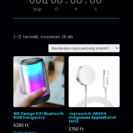
000
:
00
:
00
:
00
Nap
Ó
P
S
Sorted
1–12 termék, összesen 18 db
by
popularity
WK Design D31 Bluetooth
Joyroom S-IW004
RGB hangszóró
mágneses AppleWatch
töltő
6290
Ft
3750
Ft
3 készleten