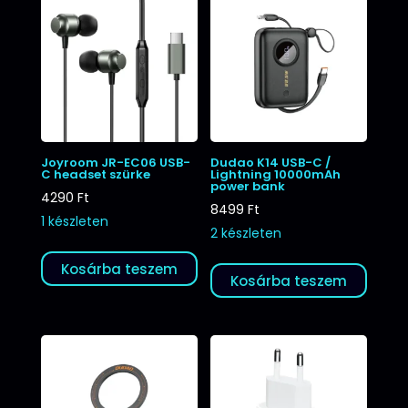
Joyroom JR-EC06 USB-
Dudao K14 USB-C /
C headset szürke
Lightning 10000mAh
power bank
4290
Ft
8499
Ft
1 készleten
2 készleten
Kosárba teszem
Kosárba teszem