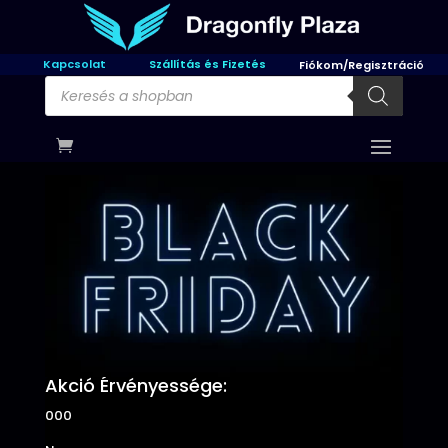
Kapcsolat
Szállítás és Fizetés
Fiókom/Regisztráció
Products
search
Akció Érvényessége:
000