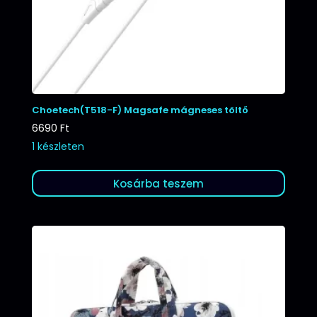
Choetech(T518-F) Magsafe mágneses töltő
6690
Ft
1 készleten
Kosárba teszem