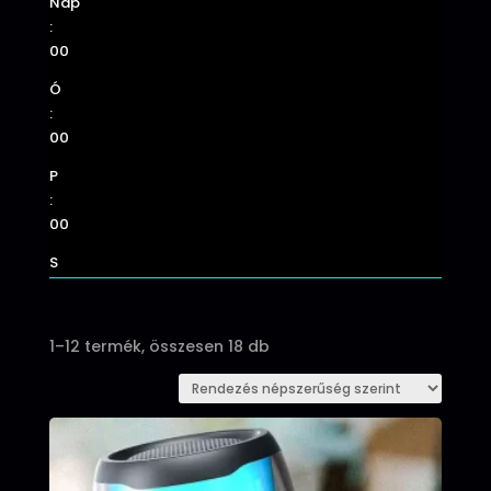
Nap
:
00
Ó
:
00
P
:
00
S
Sorted
1–12 termék, összesen 18 db
by
popularity