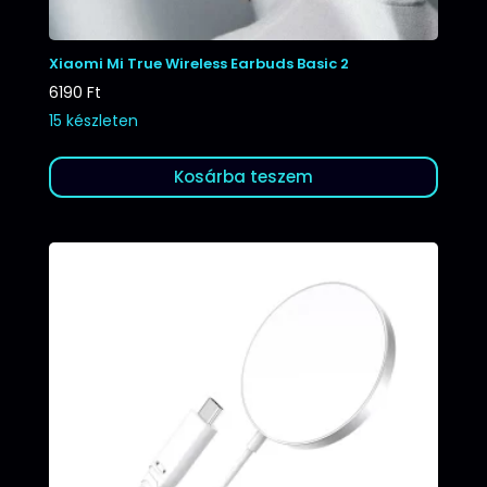
Xiaomi Mi True Wireless Earbuds Basic 2
6190
Ft
15 készleten
Kosárba teszem