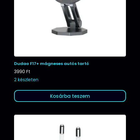
Dudao F17+ mágneses autós tartó
3990
Ft
2 készleten
Kosárba teszem