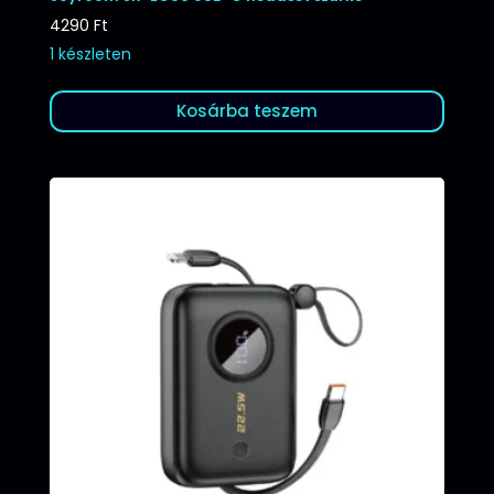
4290
Ft
1 készleten
Kosárba teszem