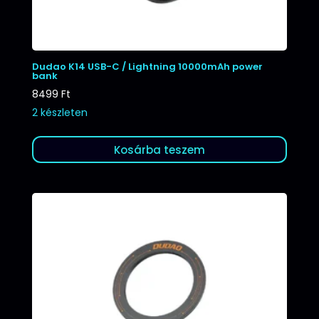
Dudao K14 USB-C / Lightning 10000mAh power
bank
8499
Ft
2 készleten
Kosárba teszem