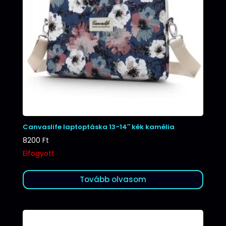
Canvaslife laptoptáska 13-14″ kék kamélia
8200
Ft
Elfogyott
Tovább olvasom