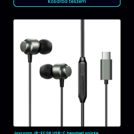
Kosárba teszem
Joyroom JR-EC06 USB-C headset szürke