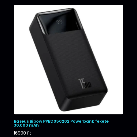
Baseus Bipow PPBD050202 Powerbank fekete
30.000 mAh
16990
Ft