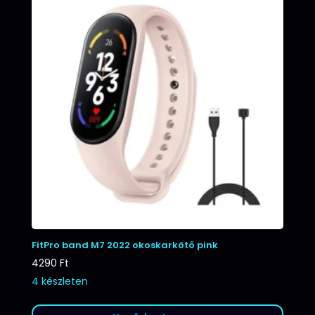
FitPro band M7 2022 okoskarkötő pink
4290
Ft
4 készleten