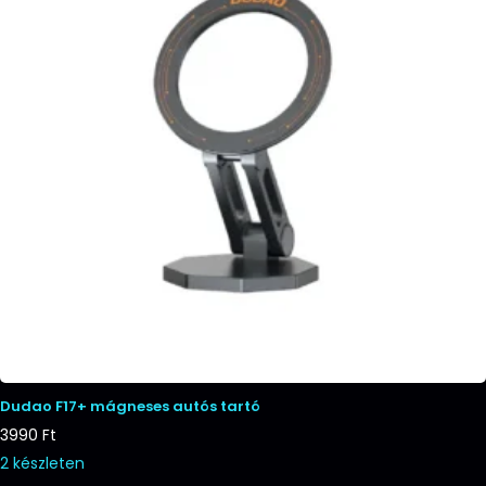
Dudao F17+ mágneses autós tartó
3990
Ft
2 készleten