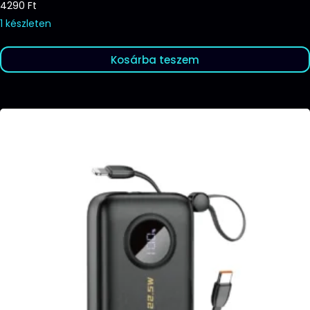
4290
Ft
1 készleten
Kosárba teszem