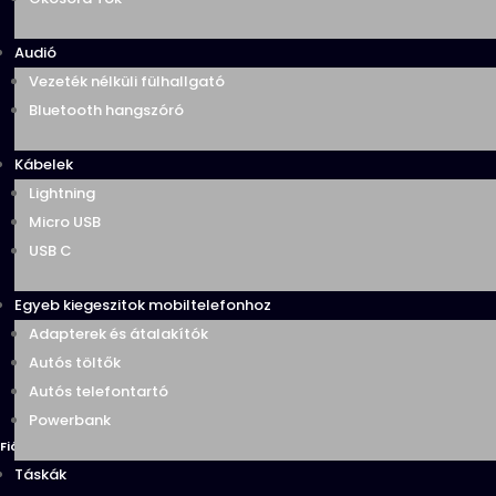
Audió
Vezeték nélküli fülhallgató
Bluetooth hangszóró
Kábelek
Lightning
Micro USB
USB C
Egyeb kiegeszitok mobiltelefonhoz
Adapterek és átalakítók
Autós töltők
Autós telefontartó
Powerbank
Fiókom/Regisztráció
Táskák