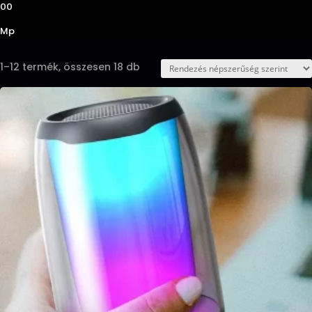
00
Mp
Sorted
1–12 termék, összesen 18 db
by
popularity