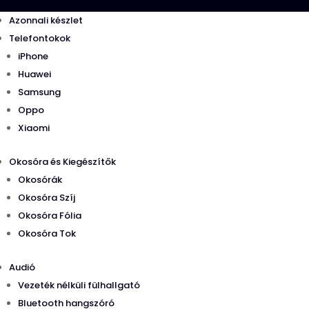
Azonnali készlet
Telefontokok
iPhone
Huawei
Samsung
Oppo
Xiaomi
Okosóra és Kiegészítők
Okosórák
Okosóra Szíj
Okosóra Fólia
Okosóra Tok
Audió
Vezeték nélküli fülhallgató
Bluetooth hangszóró