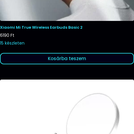
Xiaomi Mi True Wireless Earbuds Basic 2
6190
Ft
15 készleten
Kosárba teszem