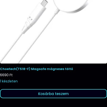
Choetech(T518-F) Magsafe mágneses töltő
6690
Ft
1 készleten
Kosárba teszem