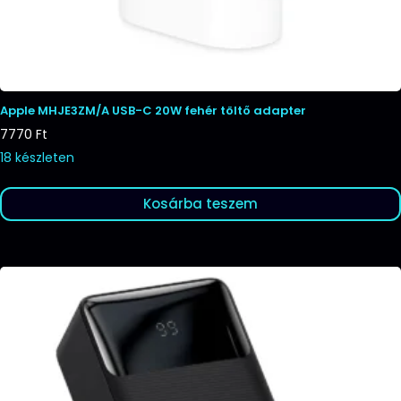
Apple MHJE3ZM/A USB-C 20W fehér töltő adapter
7770
Ft
18 készleten
Kosárba teszem