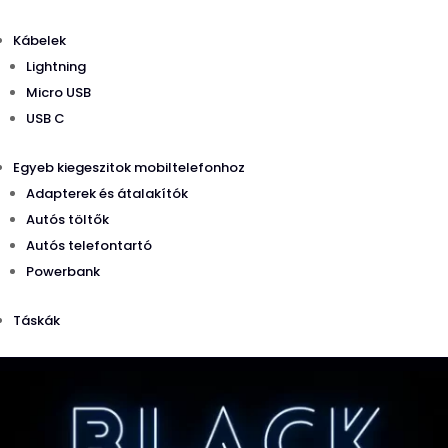
Kábelek
Lightning
Micro USB
USB C
Egyeb kiegeszitok mobiltelefonhoz
Adapterek és átalakítók
Autós töltők
Autós telefontartó
Powerbank
Táskák