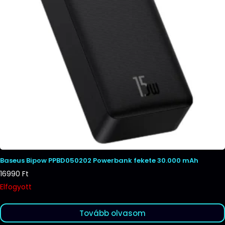
Baseus Bipow PPBD050202 Powerbank fekete 30.000 mAh
16990
Ft
Elfogyott
Tovább olvasom