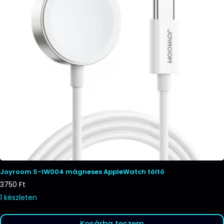
Joyroom S-IW004 mágneses AppleWatch töltő
3750
Ft
1 készleten
Kosárba teszem