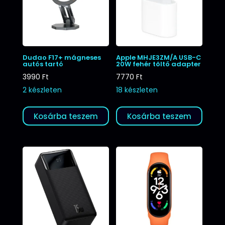
Dudao F17+ mágneses
Apple MHJE3ZM/A USB-C
autós tartó
20W fehér töltő adapter
3990
Ft
7770
Ft
2 készleten
18 készleten
Kosárba teszem
Kosárba teszem