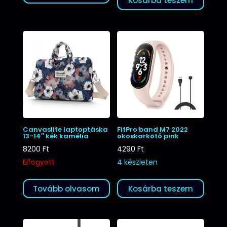
Kosárba teszem
Canvaslife laptoptáska
FitPro band M7 2022
13-14″ kék kamélia
okoskarkötő pink
8200
Ft
4290
Ft
Elfogyott
4 készleten
Tovább olvasom
Kosárba teszem