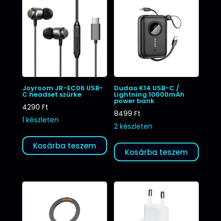
Joyroom JR-EC06 USB-
Dudao K14 USB-C /
C headset szürke
Lightning 10000mAh
power bank
4290
Ft
8499
Ft
1 készleten
2 készleten
Kosárba teszem
Kosárba teszem