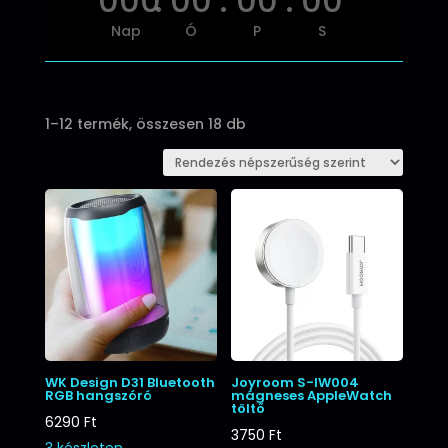
000
:
00
:
00
:
00
Nap
Ó
P
S
Sorted
1–12 termék, összesen 18 db
by
popularity
WK Design D31 Bluetooth
Joyroom S-IW004
RGB hangszóró
mágneses AppleWatch
töltő
6290
Ft
3750
Ft
3 készleten