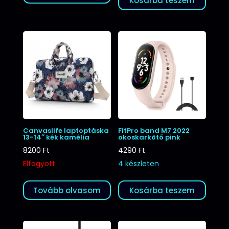
Kosárba teszem
Canvaslife laptoptáska
FitPro band M7 2022
13-14″ kék kamélia
okoskarkötő pink
8200
Ft
4290
Ft
Elfogyott
4 készleten
Tovább olvasom
Kosárba teszem