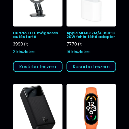
Dudao F17+ mágneses
Apple MHJE3ZM/A USB-C
autós tartó
20W fehér töltő adapter
3990
Ft
7770
Ft
2 készleten
18 készleten
Kosárba teszem
Kosárba teszem