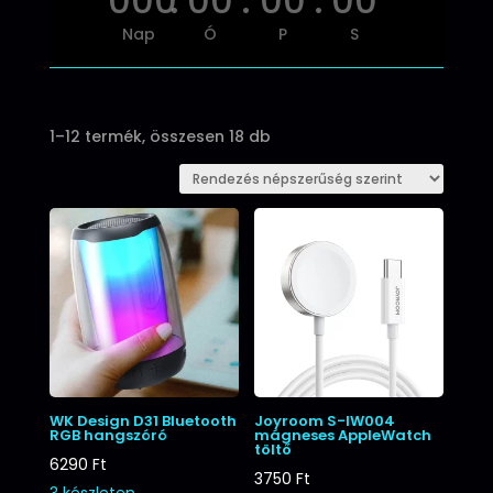
000
:
00
:
00
:
00
Nap
Ó
P
S
Sorted
1–12 termék, összesen 18 db
by
popularity
WK Design D31 Bluetooth
Joyroom S-IW004
RGB hangszóró
mágneses AppleWatch
töltő
6290
Ft
3750
Ft
3 készleten