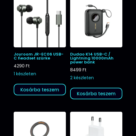
Joyroom JR-EC06 USB-
Dudao K14 USB-C /
C headset szürke
Lightning 10000mAh
power bank
4290
Ft
8499
Ft
1 készleten
2 készleten
Kosárba teszem
Kosárba teszem