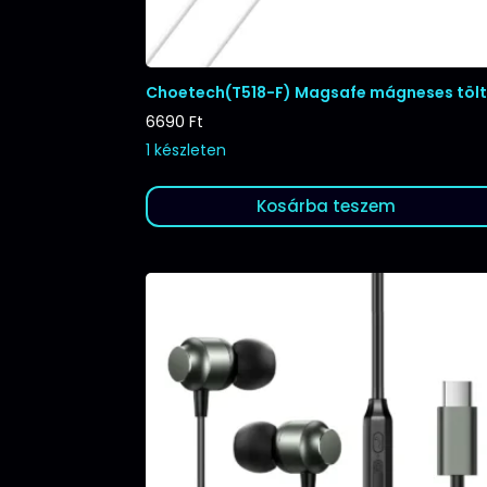
Choetech(T518-F) Magsafe mágneses töl
6690
Ft
1 készleten
Kosárba teszem