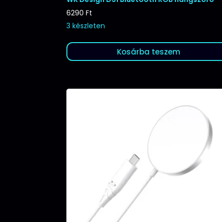
6290
Ft
3 készleten
Kosárba teszem