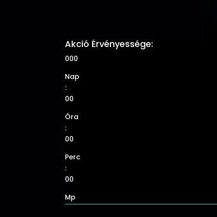
Akció Érvényessége:
000
Nap
:
00
Óra
:
00
Perc
:
00
Mp