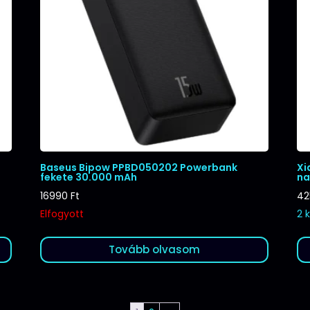
Baseus Bipow PPBD050202 Powerbank
Xi
fekete 30.000 mAh
na
16990
Ft
4
Elfogyott
2 
Tovább olvasom