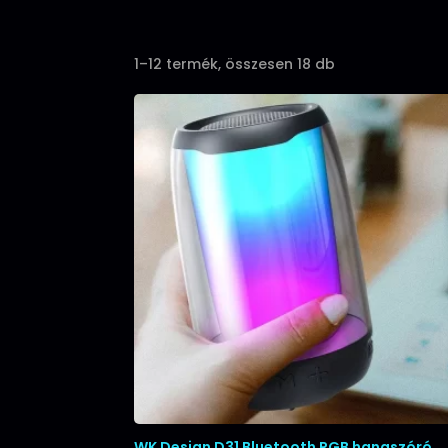
Sorted
1–12 termék, összesen 18 db
by
popularity
WK Design D31 Bluetooth RGB hangszóró