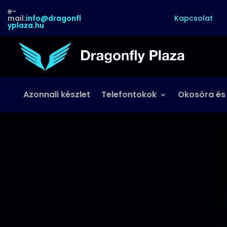
e-
Kapcsolat
mail:
info@dragonfl
yplaza.hu
Azonnali készlet
Telefontokok
Okosóra és