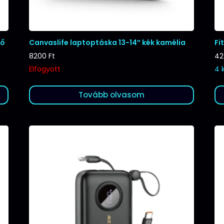
tő
Canvaslife laptoptáska 13-14″ kék kamélia
Fi
8200
Ft
4
Elfogyott
4 
Tovább olvasom