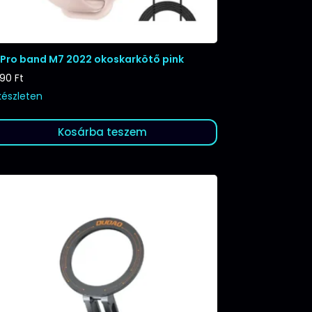
tPro band M7 2022 okoskarkötő pink
290
Ft
készleten
Kosárba teszem