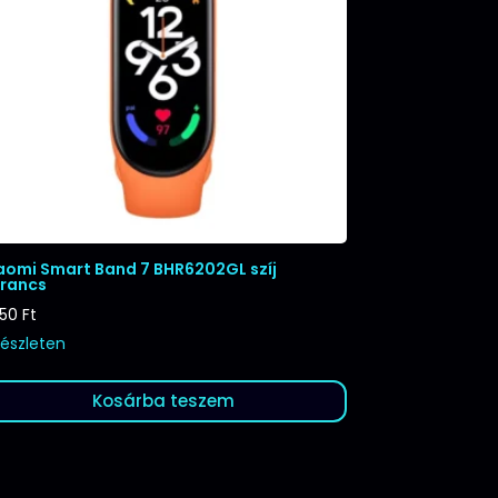
aomi Smart Band 7 BHR6202GL szíj
rancs
250
Ft
készleten
Kosárba teszem