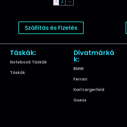
1
2
→
Szállítás és Fizetés
Táskák:
Divatmárká
k:
Notebook Táskák
BMW
Táskák
Ferrari
Karl Largerfeld
Guess