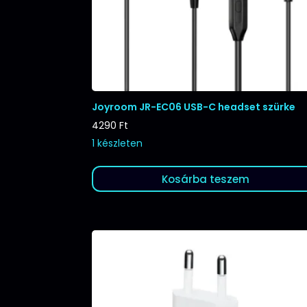
Joyroom JR-EC06 USB-C headset szürke
4290
Ft
1 készleten
Kosárba teszem