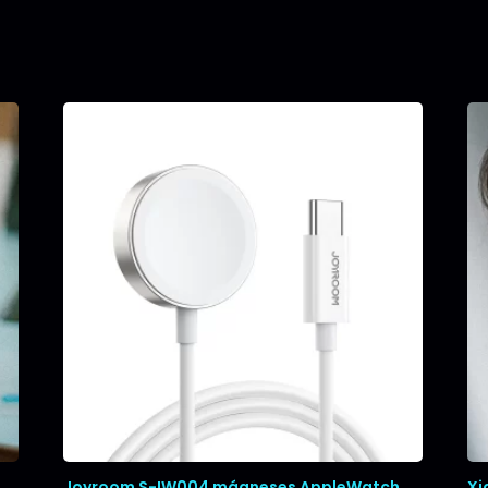
Joyroom S-IW004 mágneses AppleWatch
Xi