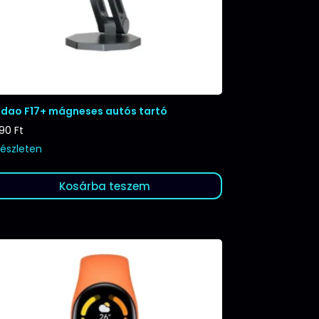
dao F17+ mágneses autós tartó
990
Ft
készleten
Kosárba teszem