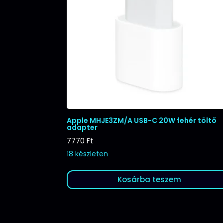
Apple MHJE3ZM/A USB-C 20W fehér töltő
adapter
7770
Ft
18 készleten
Kosárba teszem