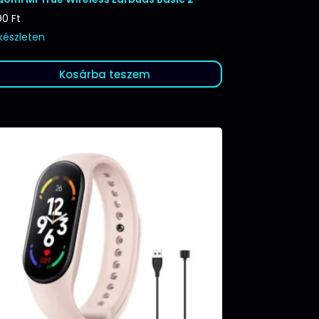
90
Ft
 készleten
Kosárba teszem