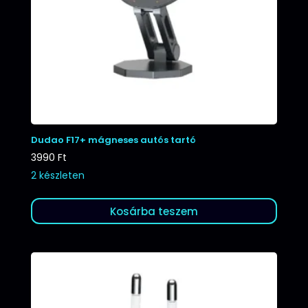
Dudao F17+ mágneses autós tartó
3990
Ft
2 készleten
Kosárba teszem