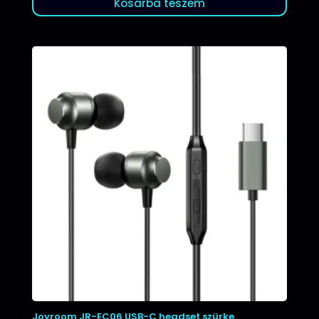
Kosárba teszem
Joyroom JR-EC06 USB-C headset szürke