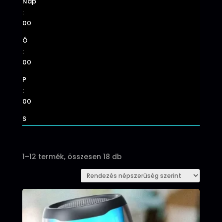
Nap
:
00
Ó
:
00
P
:
00
S
Sorted
1–12 termék, összesen 18 db
by
popularity