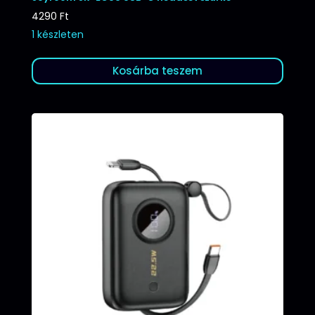
4290
Ft
1 készleten
Kosárba teszem