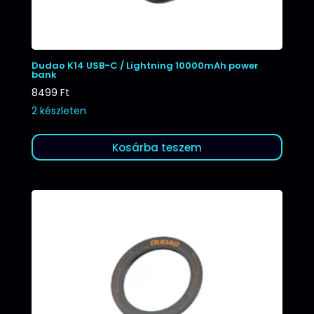
Dudao K14 USB-C / Lightning 10000mAh power
bank
8499
Ft
2 készleten
Kosárba teszem