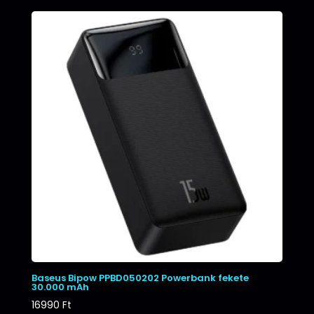
Baseus Bipow PPBD050202 Powerbank fekete
30.000 mAh
16990
Ft