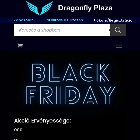
Kapcsolat
Szállítás és Fizetés
Fiókom/Regisztráció
Products
search
Akció Érvényessége:
000