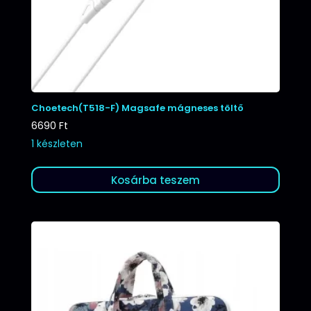
Choetech(T518-F) Magsafe mágneses töltő
6690
Ft
1 készleten
Kosárba teszem