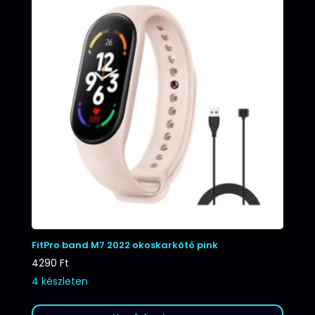
FitPro band M7 2022 okoskarkötő pink
4290
Ft
4 készleten