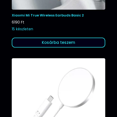
Xiaomi Mi True Wireless Earbuds Basic 2
6190
Ft
15 készleten
Kosárba teszem