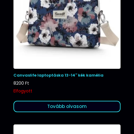
Canvaslife laptoptáska 13-14″ kék kamélia
8200
Ft
Elfogyott
Tovább olvasom