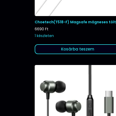
Choetech(T518-F) Magsafe mágneses töl
6690
Ft
1 készleten
Kosárba teszem