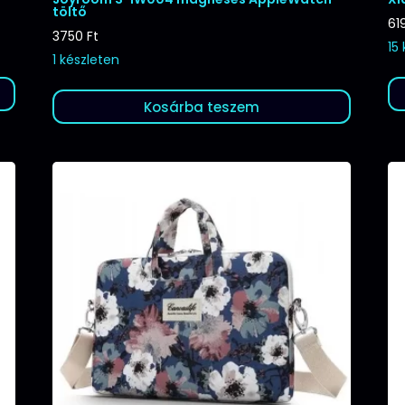
töltő
61
3750
Ft
15
1 készleten
Kosárba teszem