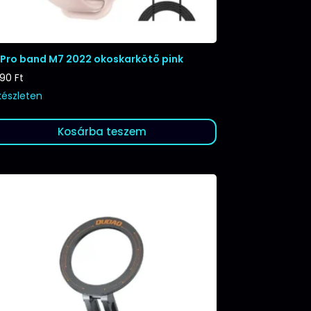
tPro band M7 2022 okoskarkötő pink
290
Ft
készleten
Kosárba teszem