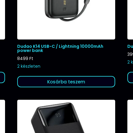
Dudao K14 USB-C / Lightning 10000mAh
Du
power bank
3
8499
Ft
2 
2 készleten
Kosárba teszem