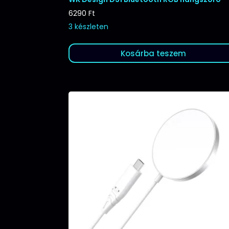
6290
Ft
3 készleten
Kosárba teszem