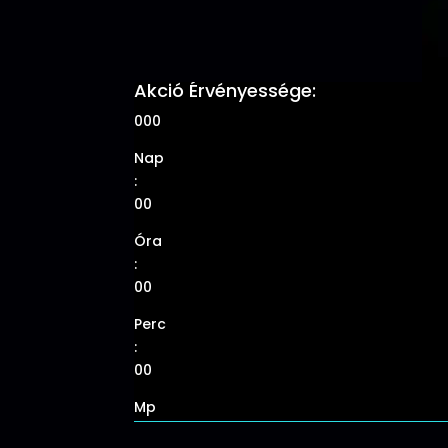
Akció Érvényessége:
000
Nap
:
00
Óra
:
00
Perc
:
00
Mp