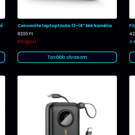
tő
Canvaslife laptoptáska 13-14″ kék kamélia
Fi
8200
Ft
4
Elfogyott
4 
Tovább olvasom