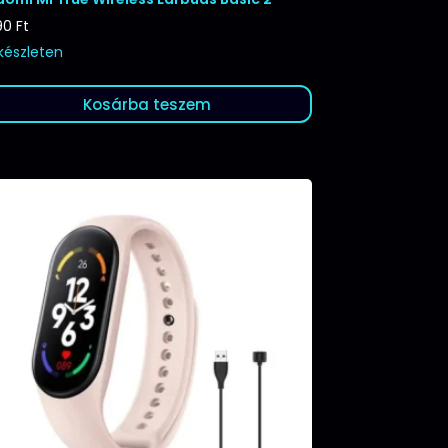
90
Ft
 készleten
Kosárba teszem