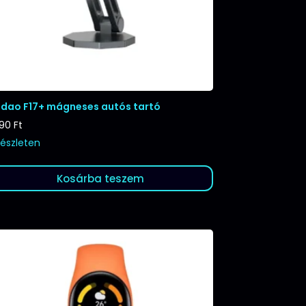
dao F17+ mágneses autós tartó
990
Ft
készleten
Kosárba teszem