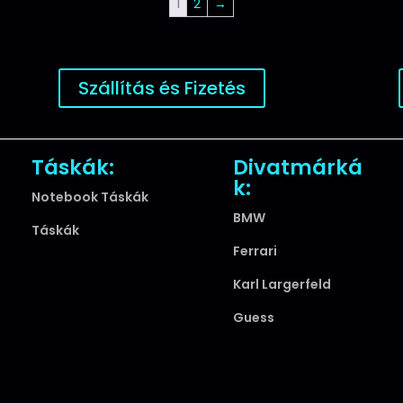
1
2
→
Szállítás és Fizetés
Táskák:
Divatmárká
k:
Notebook Táskák
BMW
Táskák
Ferrari
Karl Largerfeld
Guess