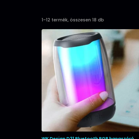
Sorted
1–12 termék, összesen 18 db
by
popularity
WK Design D31 Bluetooth RGB hangszóró