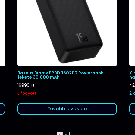
Baseus Bipow PPBD050202 Powerbank
Xi
fekete 30.000 mAh
na
16990
Ft
4
Elfogyott
2 
Tovább olvasom