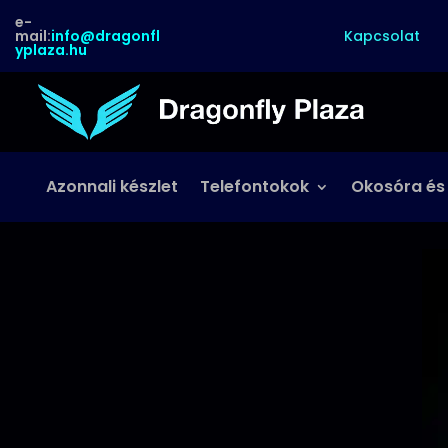
e-
Kapcsolat
mail:
info@dragonfl
yplaza.hu
Azonnali készlet
Telefontokok
Okosóra és