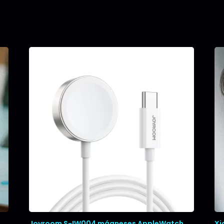
Joyroom S-IW004 mágneses AppleWatch
Xi