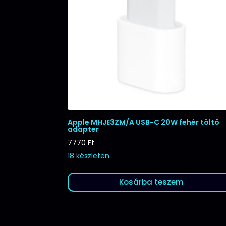
Apple MHJE3ZM/A USB-C 20W fehér töltő
adapter
7770
Ft
18 készleten
Kosárba teszem