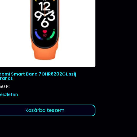
aomi Smart Band 7 BHR6202GL szíj
rancs
250
Ft
készleten
Kosárba teszem