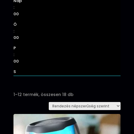
Nap
:
00
Ó
:
00
P
:
00
S
Sorted
1–12 termék, összesen 18 db
by
popularity