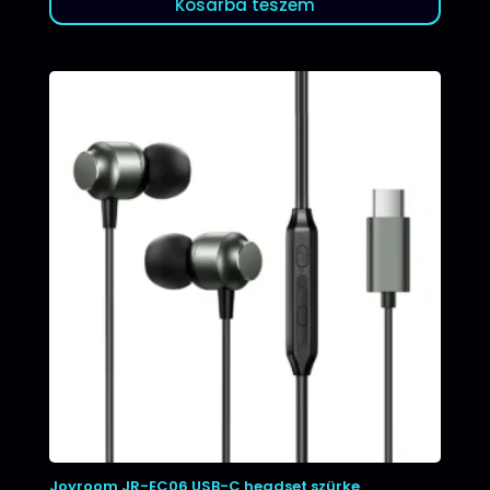
Kosárba teszem
Joyroom JR-EC06 USB-C headset szürke