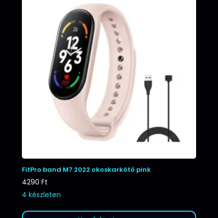
FitPro band M7 2022 okoskarkötő pink
4290
Ft
4 készleten