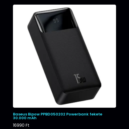
Baseus Bipow PPBD050202 Powerbank fekete
30.000 mAh
16990
Ft