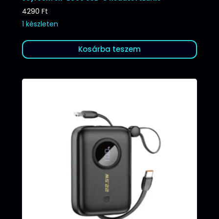
4290
Ft
1 készleten
Kosárba teszem