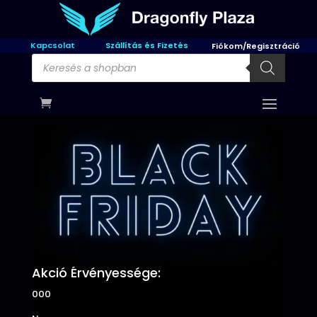
Kapcsolat
Szállítás és Fizetés
Fiókom/Regisztráció
Products
search
Akció Érvényessége:
000