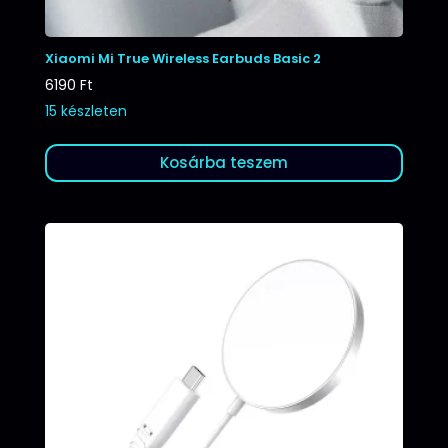
Xiaomi Mi True Wireless Earbuds Basic 2
6190
Ft
15 készleten
Kosárba teszem