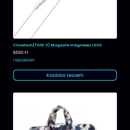
Choetech(T518-F) Magsafe mágneses töltő
6690
Ft
1 készleten
Kosárba teszem