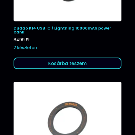
Dudao K14 USB-C / Lightning 10000mAh power
bank
8499
Ft
2 készleten
Kosárba teszem