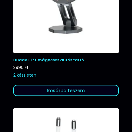
Dudao F17+ mágneses autós tartó
3990
Ft
2 készleten
Kosárba teszem