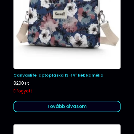
Canvaslife laptoptáska 13-14″ kék kamélia
8200
Ft
Elfogyott
Tovább olvasom