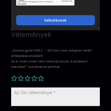
Feliratkozok
Vélemények
„Xiaomi gyári USB C – 3,5 mm Jack adapter fehér”
értékelése elsőként
Az e-mail címet nem tesszük közzé.
A kötelező
mezőket
*
karakterrel jelöltük