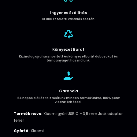
Ingyenes Szállítás
10.000 Ft feletti vásárlás esetén.

Környezet Barát
Kizárólag újrahasznosított és környezetbarát dobozokat és
tömőanyagot használunk.

Garancia
24 napos elállást biztosítunk minden termékünkre, 100% pénz
visszatéritéssel.
Termék neve:
Xiaomi gyári USB C – 3,5 mm Jack adapter
fehér
Gyártó:
Xiaomi