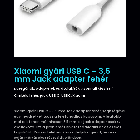
Xiaomi gyári USB C – 3,5
mm Jack adapter fehér
Kategóriák:
Adapterek és átalakítók
,
Azonnali készlet
Címkék:
fehér
,
jack
,
USB C
,
USBC
,
Xiaomi
Xiaomi gyári USB C – 3,5 mm Jack adapter fehér, segítségével
egy headset-et tudsz a telefonodhoz kapcsolni. A legtöbb
mai telefonon már nincsen 3,5 mm-es jack adapter csak C
csatlakozó. Ezt a problémát hivatott áthidalni ez az eszköz.
Leginkább Xiaomi telefonokhoz ajánljuk a gyárit, hiszen a
saját márkásakat részesítik előnyben.