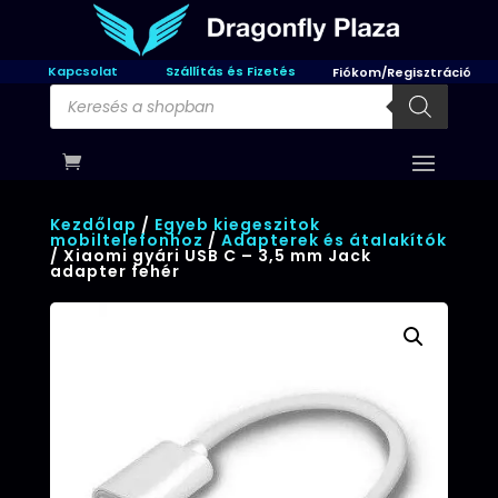
Kapcsolat
Szállítás és Fizetés
Fiókom/Regisztráció
Products
search
Kezdőlap
/
Egyeb kiegeszitok
mobiltelefonhoz
/
Adapterek és átalakítók
/ Xiaomi gyári USB C – 3,5 mm Jack
adapter fehér