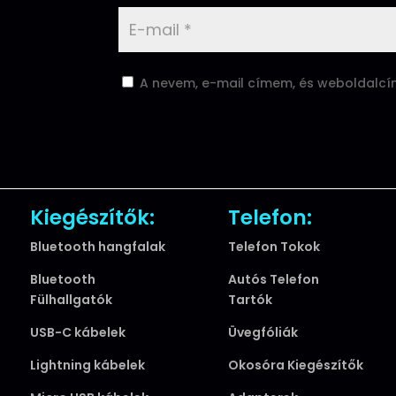
A nevem, e-mail címem, és weboldalc
Kiegészítők:
Telefon:
Bluetooth hangfalak
Telefon Tokok
Bluetooth
Autós Telefon
Fülhallgatók
Tartók
USB-C kábelek
Üvegfóliák
Lightning kábelek
Okosóra Kiegészítők