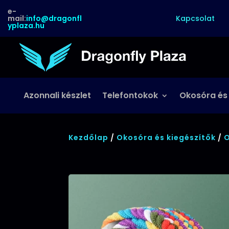
e-
Kapcsolat
mail:
info@dragonfl
yplaza.hu
Azonnali készlet
Telefontokok
Okosóra és
Kezdőlap
/
Okosóra és kiegészítők
/
O