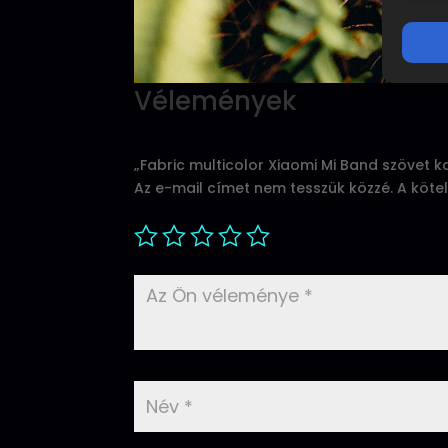
Vélemények
„Fabric multicolor Xiaomi Mi Band szövet k
Az e-mail címet nem tesszük közzé.
A köte