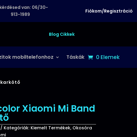
kérdésed van: 06/30-
Fiókom/Regisztráció
913-1989
Blog Cikkek
zitok mobiltelefonhoz
Táskák
0 Elemek
 karkötő
color Xiaomi Mi Band
tő
Kategóriák:
Kiemelt Termékek
,
Okosóra
omi