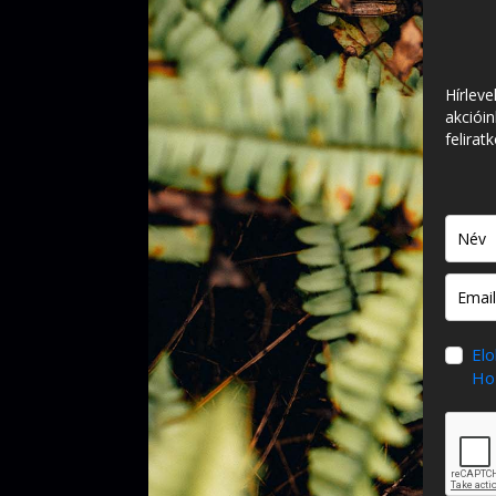
Hírleve
akcióin
felirat
El
Hoz