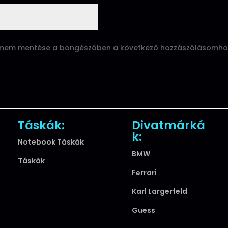
ímem mentése a böngészőben a következő hozzászólásomho
Táskák:
Divatmárká
k:
Notebook Táskák
BMW
Táskák
Ferrari
Karl Largerfeld
Guess