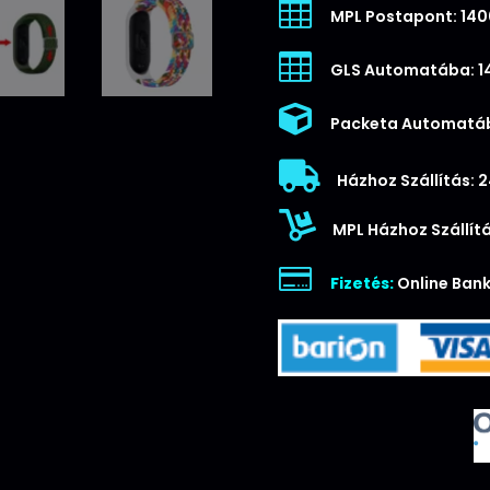

MPL Postapont: 140

GLS Automatába: 1

Packeta Automatáb

Házhoz Szállítás: 

MPL Házhoz Szállítá

Fizetés:
Online Bank