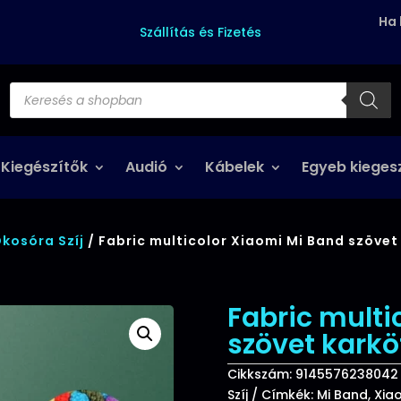
Ha 
Szállítás és Fizetés
Products
search
 Kiegészítők
Audió
Kábelek
Egyeb kieges
kosóra Szíj
/ Fabric multicolor Xiaomi Mi Band szövet
Fabric multi
szövet karkö
Cikkszám:
9145576238042
Szíj
Címkék:
Mi Band
,
Xia