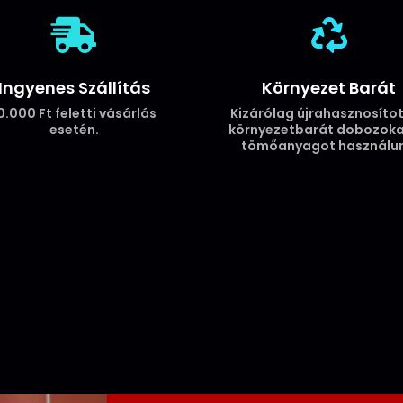


Ingyenes Szállítás
Környezet Barát
0.000 Ft feletti vásárlás
Kizárólag újrahasznosítot
esetén.
környezetbarát dobozoka
tömőanyagot használun