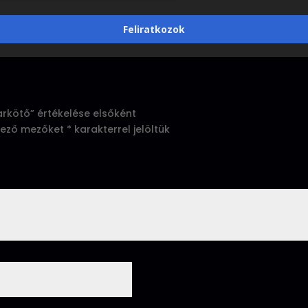
Feliratkozok
arkötő” értékelése elsőként
lező mezőket
*
karakterrel jelöltük