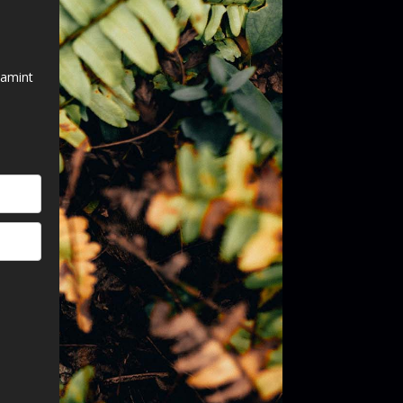
lamint
.