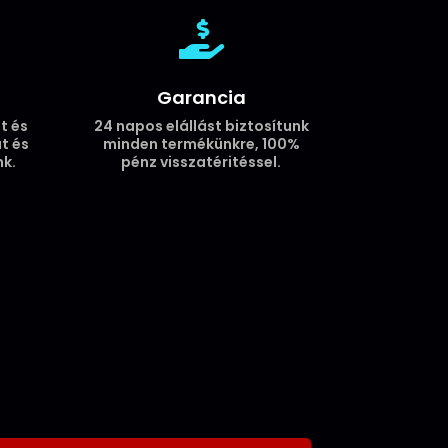

Garancia
t és
24 napos elállást biztosítunk
t és
minden termékünkre, 100%
k.
pénz visszatéritéssel.