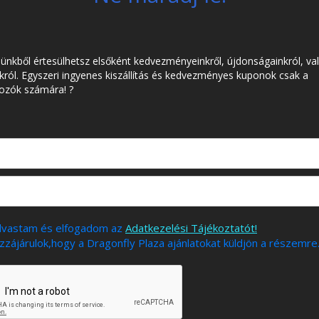
lünkből értesülhetsz elsőként kedvezményeinkről, újdonságainkról, va
król. Egyszeri ingyenes kiszállítás és kedvezményes kuponok csak a
kozók számára! ?
olvastam és elfogadom az
Adatkezelési Tájékoztatót!
zájárulok,hogy a Dragonfly Plaza ajánlatokat küldjön a részemre