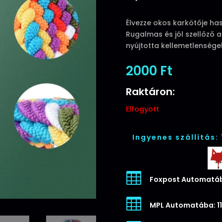
Élvezze okos karkötője has
Rugalmas és jól szellőző a 
nyújtotta kellemetlensége
2000
Ft
Raktáron:
Elfogyott
Ingyenes szállítás:

Foxpost Automatáb

MPL Automatába: 11