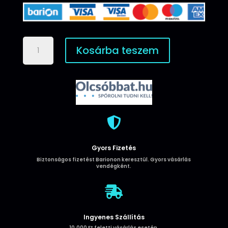
Samsung
Kosárba teszem
S21
ultra
Smart
Magnet
Könyvtok
-
Arany

mennyiség
Gyors Fizetés
Biztonságos fizetést Barionon keresztül. Gyors vásárlás
vendégként.

Ingyenes Szállítás
10.000 Ft feletti vásárlás esetén.