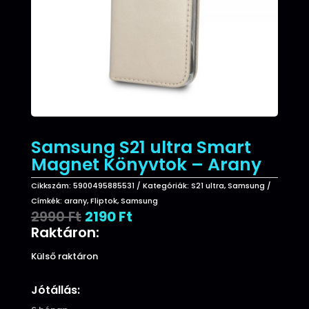
Samsung S21 ultra Smart
Magnet Könyvtok – Arany
Cikkszám:
5900495885531
Kategóriák:
S21 ultra
,
Samsung
Címkék:
arany
,
Fliptok
,
Samsung
Original
Current
2990
Ft
2190
Ft
price
price
Raktáron:
was:
is:
2990 Ft.
2190 Ft.
Külső raktáron
Jótállás: