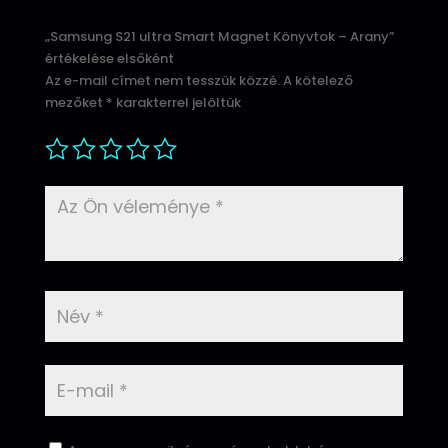
„Samsung S21 ultra Smart Magnet Könyvtok – Arany”
értékelése elsőként
Az e-mail címet nem tesszük közzé.
A kötelező
mezőket
*
karakterrel jelöltük