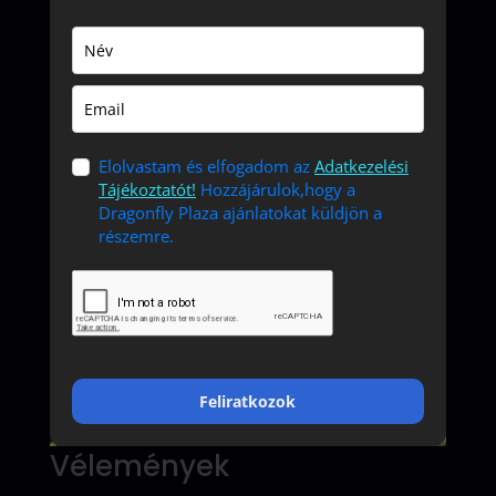
Elolvastam és elfogadom az
Adatkezelési
Tájékoztatót!
Hozzájárulok,hogy a
Dragonfly Plaza ajánlatokat küldjön a
részemre.
Feliratkozok
Vélemények