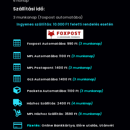
6 hónap
Szállítási idő:
3 munkanap (foxpost automatába)
Ingyenes szállítás: 10.000 Ft feletti rendelés esetén

Foxpost Automatába: 990 Ft
(3 munkanap)

MPL Automatába: 1100 Ft
(3 munkanap)

MPL Postapont: 1400 Ft
(3 munkanap)

GLS Automatába: 1400 Ft
(3 munkanap)

Packeta Automatába: 1100 Ft
(3 munkanap)

Házhoz Szállítás: 2400 Ft
(4 munknap)

MPL Házhoz Szállítás: 3590 Ft
(6 munkanap)

Fizetés:
Online Bankkártya, Előre utalás, Utánvét