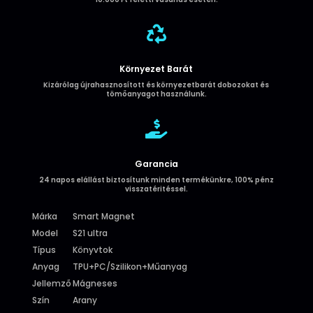

Környezet Barát
Kizárólag újrahasznosított és környezetbarát dobozokat és
tömőanyagot használunk.

Garancia
24 napos elállást biztosítunk minden termékünkre, 100% pénz
visszatéritéssel.
Márka
Smart Magnet
Model
S21 ultra
Típus
Könyvtok
Anyag
TPU+PC/Szilikon+Műanyag
Jellemző
Mágneses
Szín
Arany