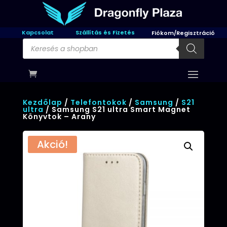
Kapcsolat
Szállítás és Fizetés
Fiókom/Regisztráció
Products
search
Kezdőlap
/
Telefontokok
/
Samsung
/
S21
ultra
/ Samsung S21 ultra Smart Magnet
Könyvtok – Arany
Akció!