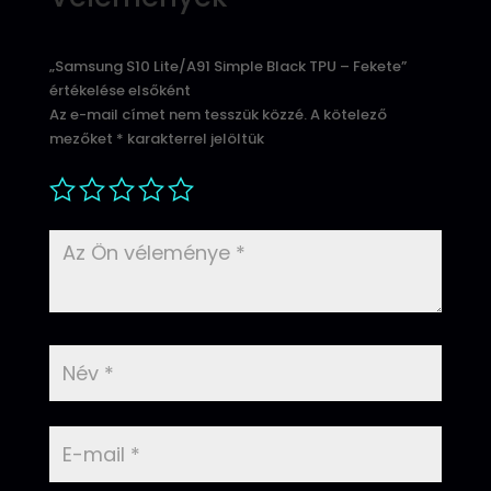
„Samsung S10 Lite/A91 Simple Black TPU – Fekete”
értékelése elsőként
Az e-mail címet nem tesszük közzé.
A kötelező
mezőket
*
karakterrel jelöltük