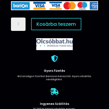
Samsung
Kosárba teszem
S10
Lite/A91
Simple
Black
TPU
-
Fekete

mennyiség
Gyors Fizetés
Biztonságos fizetést Barionon keresztül. Gyors vásárlás
vendégként.

Ingyenes Szállítás
10.000 Ft feletti vásárlás esetén.