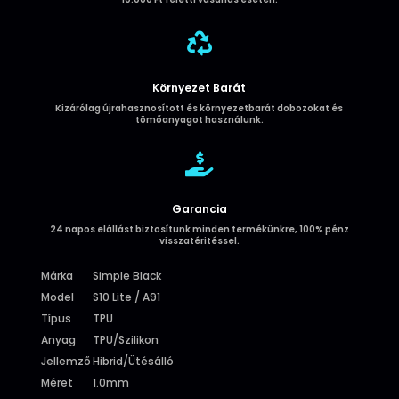

Környezet Barát
Kizárólag újrahasznosított és környezetbarát dobozokat és
tömőanyagot használunk.

Garancia
24 napos elállást biztosítunk minden termékünkre, 100% pénz
visszatéritéssel.
Márka
Simple Black
Model
S10 Lite / A91
Típus
TPU
Anyag
TPU/Szilikon
Jellemző
Hibrid/Ütésálló
Méret
1.0mm