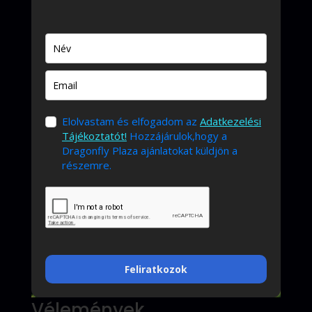
Elolvastam és elfogadom az
Adatkezelési
Tájékoztatót!
Hozzájárulok,hogy a
Dragonfly Plaza ajánlatokat küldjön a
részemre.
Feliratkozok
Vélemények