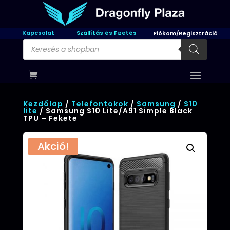
Kapcsolat
Szállítás és Fizetés
Fiókom/Regisztráció
Products
search
Kezdőlap
/
Telefontokok
/
Samsung
/
S10
lite
/ Samsung S10 Lite/A91 Simple Black
TPU – Fekete
Akció!