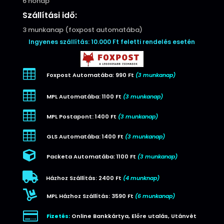
6 hónap
Szállítási idő:
3 munkanap (foxpost automatába)
Ingyenes szállítás: 10.000 Ft feletti rendelés esetén

Foxpost Automatába: 990 Ft
(3 munkanap)

MPL Automatába: 1100 Ft
(3 munkanap)

MPL Postapont: 1400 Ft
(3 munkanap)

GLS Automatába: 1400 Ft
(3 munkanap)

Packeta Automatába: 1100 Ft
(3 munkanap)

Házhoz Szállítás: 2400 Ft
(4 munknap)

MPL Házhoz Szállítás: 3590 Ft
(6 munkanap)

Fizetés:
Online Bankkártya, Előre utalás, Utánvét