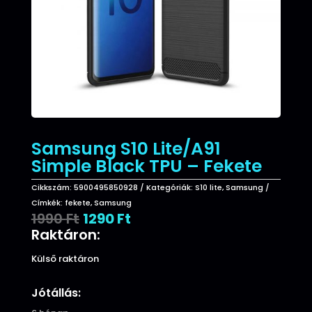
Samsung S10 Lite/A91
Simple Black TPU – Fekete
Cikkszám:
5900495850928
Kategóriák:
S10 lite
,
Samsung
Címkék:
fekete
,
Samsung
Original
Current
1990
Ft
1290
Ft
price
price
Raktáron:
was:
is:
1990 Ft.
1290 Ft.
Külső raktáron
Jótállás: