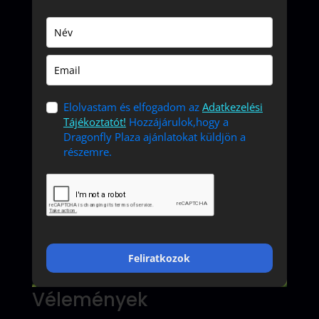
Elolvastam és elfogadom az
Adatkezelési
Tájékoztatót!
Hozzájárulok,hogy a
Dragonfly Plaza ajánlatokat küldjön a
részemre.
Feliratkozok
Vélemények