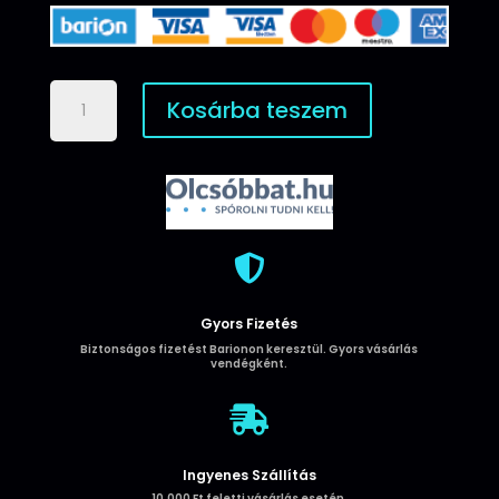
Samsung
Kosárba teszem
A31
Smart
Magnet
Könyvtok
-
Fekete
mennyiség

Gyors Fizetés
Biztonságos fizetést Barionon keresztül. Gyors vásárlás
vendégként.

Ingyenes Szállítás
10.000 Ft feletti vásárlás esetén.