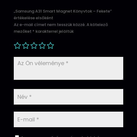
„Samsung A31 Smart Magnet Könyvtok – Fekete”
értékelése elsőként
Az e-mail címet nem tesszük közzé.
A kötelező
mezőket
*
karakterrel jelöltük