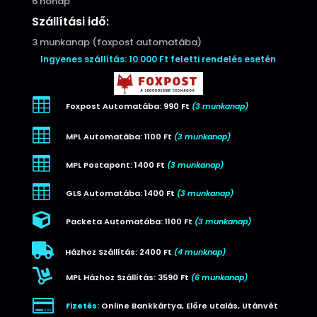
6 hónap
Szállítási idő:
3 munkanap (foxpost automatába)
Ingyenes szállítás: 10.000 Ft feletti rendelés esetén

Foxpost Automatába: 990 Ft
(3 munkanap)

MPL Automatába: 1100 Ft
(3 munkanap)

MPL Postapont: 1400 Ft
(3 munkanap)

GLS Automatába: 1400 Ft
(3 munkanap)

Packeta Automatába: 1100 Ft
(3 munkanap)

Házhoz Szállítás: 2400 Ft
(4 munknap)

MPL Házhoz Szállítás: 3590 Ft
(6 munkanap)

Fizetés:
Online Bankkártya, Előre utalás, Utánvét