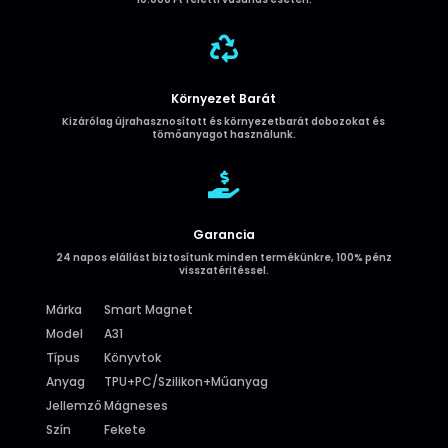

Környezet Barát
Kizárólag újrahasznosított és környezetbarát dobozokat és
tömőanyagot használunk.

Garancia
24 napos elállást biztosítunk minden termékünkre, 100% pénz
visszatéritéssel.
Márka
Smart Magnet
Model
A31
Típus
Könyvtok
Anyag
TPU+PC/Szilikon+Műanyag
Jellemző
Mágneses
Szín
Fekete