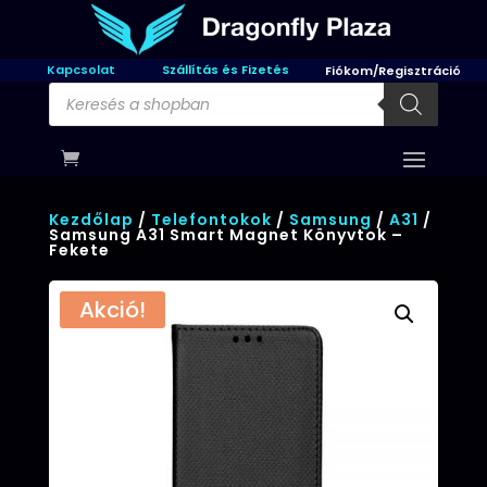
Kapcsolat
Szállítás és Fizetés
Fiókom/Regisztráció
Products
search
Kezdőlap
/
Telefontokok
/
Samsung
/
A31
/
Samsung A31 Smart Magnet Könyvtok –
Fekete
Akció!