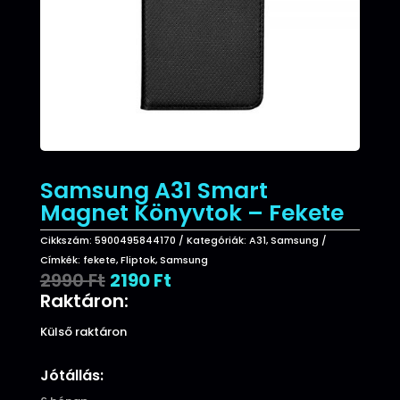
Samsung A31 Smart
Magnet Könyvtok – Fekete
Cikkszám:
5900495844170
Kategóriák:
A31
,
Samsung
Címkék:
fekete
,
Fliptok
,
Samsung
Original
Current
2990
Ft
2190
Ft
price
price
Raktáron:
was:
is:
2990 Ft.
2190 Ft.
Külső raktáron
Jótállás: