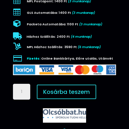

MPL Postapont: 1400 Ft
(3 munkanap)

GLS Automatába: 1400 Ft
(3 munkanap)

Packeta Automatába: 1100 Ft
(3 munkanap)

Házhoz Szállítás: 2400 Ft
(4 munknap)

MPL Házhoz Szállítás: 3590 Ft
(6 munkanap)

Fizetés:
Online Bankkártya, Előre utalás, Utánvét
Apple
Kosárba teszem
Watch
mágneses
szíj
7/8
(41mm)
mennyiség