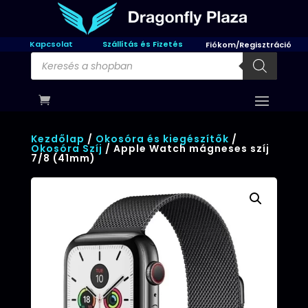
Kapcsolat
Szállítás és Fizetés
Fiókom/Regisztráció
Products
search
Kezdőlap
/
Okosóra és kiegészítők
/
Okosóra Szíj
/ Apple Watch mágneses szíj
7/8 (41mm)