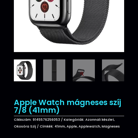
Apple Watch mágneses szíj
7/8 (41mm)
Cikkszám:
9145576256053
Kategóriák:
Azonnali készlet
,
Okosóra Szíj
Címkék:
41mm
,
Apple
,
Applewatch
,
Magneses