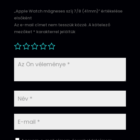
„Apple Watch mágneses szíj 7/8 (41mm)” értékelése
elsőként
Az e-mail címet nem tesszük közzé.
A kötelező
mezőket
*
karakterrel jelöltük