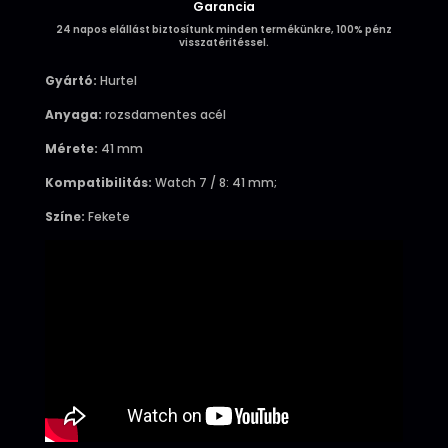
Garancia
24 napos elállást biztosítunk minden termékünkre, 100% pénz
visszatéritéssel.
Gyártó:
Hurtel
Anyaga:
rozsdamentes acél
Mérete:
41 mm
Kompatibilitás:
Watch 7 / 8
: 41 mm;
Színe:
Fekete