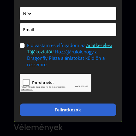
Elolvastam és elfogadom az
Adatkezelési
Tájékoztatót!
Hozzájárulok,hogy a
Dragonfly Plaza ajánlatokat küldjön a
részemre.
Feliratkozok
Vélemények