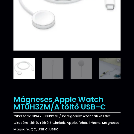
Mágneses Apple Watch
MT0H3ZM/A töltő USB-C
Cikkszám:
0194253939276
Kategóriák:
Azonnali készlet
,
Okosóra töltő
,
Töltő
Címkék:
Apple
,
fehér
,
iPhone
,
Magneses
,
Magsafe
,
QC
,
USB C
,
USBC