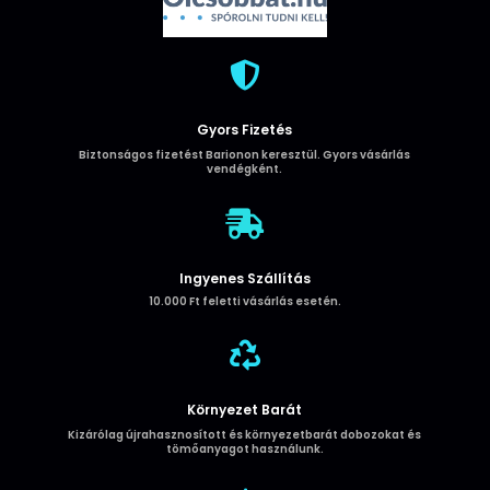
USB-
C
mennyiség

Gyors Fizetés
Biztonságos fizetést Barionon keresztül. Gyors vásárlás
vendégként.

Ingyenes Szállítás
10.000 Ft feletti vásárlás esetén.

Környezet Barát
Kizárólag újrahasznosított és környezetbarát dobozokat és
tömőanyagot használunk.