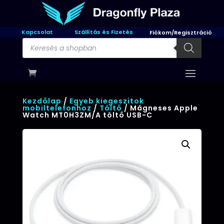
Kapcsolat
Szállítás és Fizetés
Fiókom/Regisztráció
Products
search
Kezdőlap
/
Egyeb kiegeszitok
mobiltelefonhoz
/
Töltő
/ Mágneses Apple
Watch MT0H3ZM/A töltő USB-C