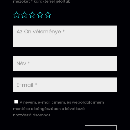
mezőket
*
karakterrel jelöltük
A nevem, e-mail címem, és weboldalcímem
mentése a böngészőben a következő
hozzászólásomhoz.