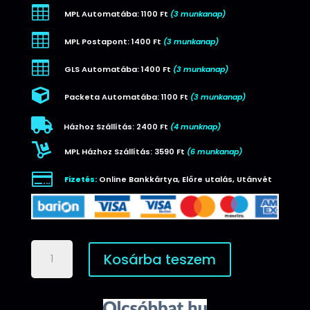

MPL Automatába: 1100 Ft
(3 munkanap)

MPL Postapont: 1400 Ft
(3 munkanap)

GLS Automatába: 1400 Ft
(3 munkanap)

Packeta Automatába: 1100 Ft
(3 munkanap)

Házhoz Szállítás: 2400 Ft
(4 munknap)

MPL Házhoz Szállítás: 3590 Ft
(6 munkanap)

Fizetés:
Online Bankkártya, Előre utalás, Utánvét
Mágneses
Kosárba teszem
Apple
Watch
MT0H3ZM/A
töltő