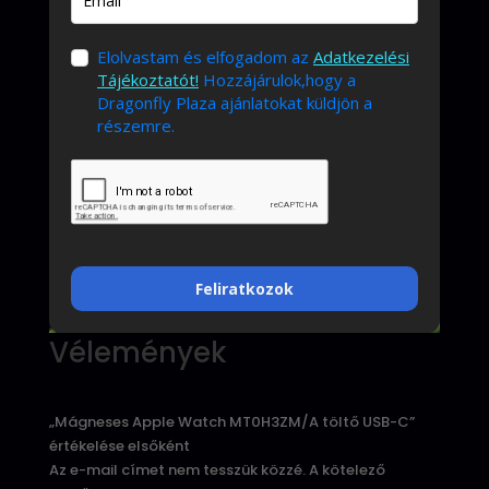
Elolvastam és elfogadom az
Adatkezelési
Tájékoztatót!
Hozzájárulok,hogy a
Dragonfly Plaza ajánlatokat küldjön a
részemre.
Feliratkozok
Vélemények
„Mágneses Apple Watch MT0H3ZM/A töltő USB-C”
értékelése elsőként
Az e-mail címet nem tesszük közzé.
A kötelező