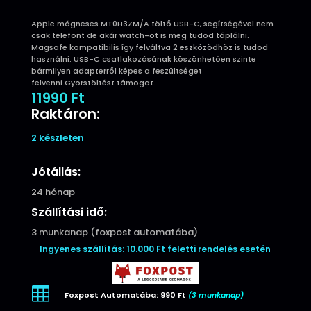
Apple mágneses MT0H3ZM/A töltő USB-C, segítségével nem
csak telefont de akár watch-ot is meg tudod táplálni.
Magsafe kompatibilis így felváltva 2 eszközödhöz is tudod
használni. USB-C csatlakozásának köszönhetően szinte
bármilyen adapterről képes a feszültséget
felvenni.Gyorstöltést támogat.
11990
Ft
Raktáron:
2 készleten
Jótállás:
24 hónap
Szállítási idő:
3 munkanap (foxpost automatába)
Ingyenes szállítás: 10.000 Ft feletti rendelés esetén

Foxpost Automatába: 990 Ft
(3 munkanap)