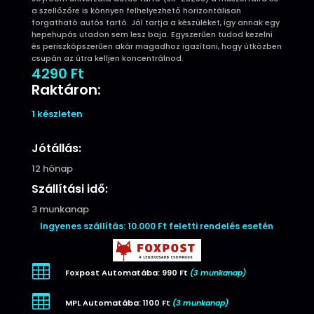
a szellőzőre is könnyen felhelyezhető horizontálisan
forgatható autós tartó. Jól tartja a készüléket, így annak egy
hepehupás utadon sem lesz baja. Egyszerűen tudod kezelni
és periszkópszerűen akár magadhoz igazítani, hogy útközben
csupán az útra kelljen koncentrálnod.
4290
Ft
Raktáron:
1 készleten
Jótállás:
12 hónap
Szállítási idő:
3 munkanap
Ingyenes szállítás: 10.000 Ft feletti rendelés esetén

Foxpost Automatába: 990 Ft
(3 munkanap)

MPL Automatába: 1100 Ft
(3 munkanap)