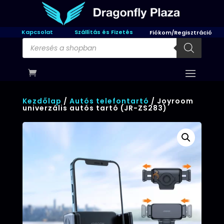
Kapcsolat
Szállítás és Fizetés
Fiókom/Regisztráció
Products
search
Kezdőlap
/
Autós telefontartó
/ Joyroom
univerzális autós tartó (JR-ZS283)