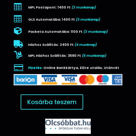

MPL Postapont: 1400 Ft
(3 munkanap)

GLS Automatába: 1400 Ft
(3 munkanap)

Packeta Automatába: 1100 Ft
(3 munkanap)

Házhoz Szállítás: 2400 Ft
(4 munknap)

MPL Házhoz Szállítás: 3590 Ft
(6 munkanap)

Fizetés:
Online Bankkártya, Előre utalás, Utánvét
Kosárba teszem
Joyroom
univerzális
autós
tartó
(JR-