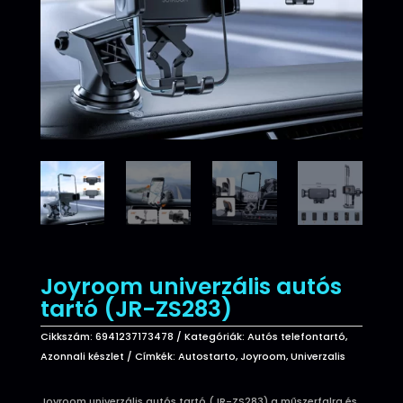
Joyroom univerzális autós
tartó (JR-ZS283)
Cikkszám:
6941237173478
Kategóriák:
Autós telefontartó
,
Azonnali készlet
Címkék:
Autostarto
,
Joyroom
,
Univerzalis
Joyroom univerzális autós tartó (JR-ZS283) a műszerfalra és