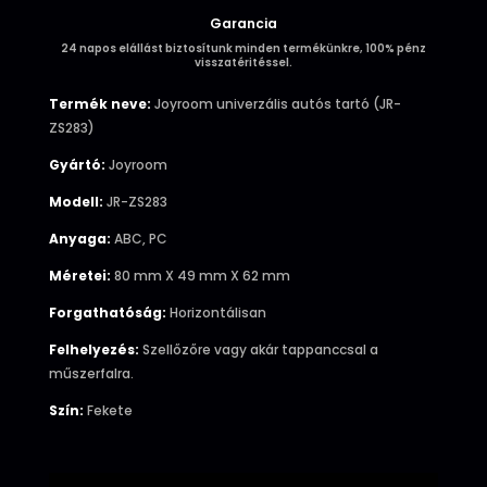
Garancia
24 napos elállást biztosítunk minden termékünkre, 100% pénz
visszatéritéssel.
Termék neve:
Joyroom univerzális autós tartó (JR-
ZS283)
Gyártó:
Joyroom
Modell:
JR-ZS283
Anyaga:
ABC, PC
Méretei:
80 mm X 49 mm X 62 mm
Forgathatóság:
Horizontálisan
Felhelyezés:
Szellőzőre vagy akár tappanccsal a
műszerfalra.
Szín:
Fekete