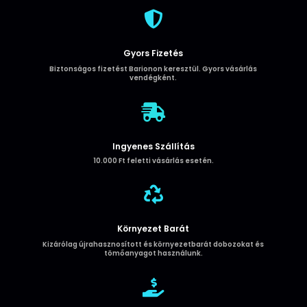
ZS283)

mennyiség
Gyors Fizetés
Biztonságos fizetést Barionon keresztül. Gyors vásárlás
vendégként.

Ingyenes Szállítás
10.000 Ft feletti vásárlás esetén.

Környezet Barát
Kizárólag újrahasznosított és környezetbarát dobozokat és
tömőanyagot használunk.
