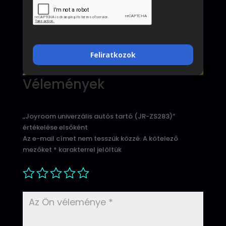
Feliratkozok
Vélemények
„Joyroom univerzális autós tartó (JR-ZS283)”
értékelése elsőként
Az e-mail címet nem tesszük közzé.
A kötelező
mezőket
*
karakterrel jelöltük