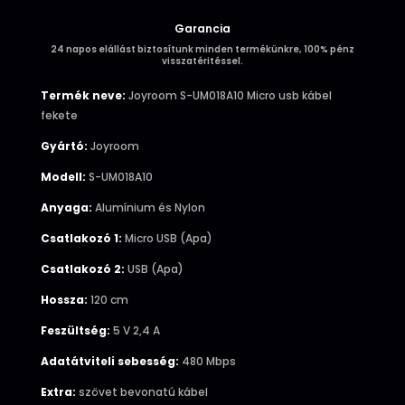
Garancia
24 napos elállást biztosítunk minden termékünkre, 100% pénz
visszatéritéssel.
Termék neve:
Joyroom S-UM018A10 Micro usb kábel
fekete
Gyártó:
Joyroom
Modell:
S-UM018A10
Anyaga:
Alumínium és Nylon
Csatlakozó 1:
Micro USB (Apa)
Csatlakozó 2:
USB (Apa)
Hossza:
120 cm
Feszültség:
5 V 2,4 A
Adatátviteli sebesség:
480 Mbps
Extra:
szövet bevonatú kábel