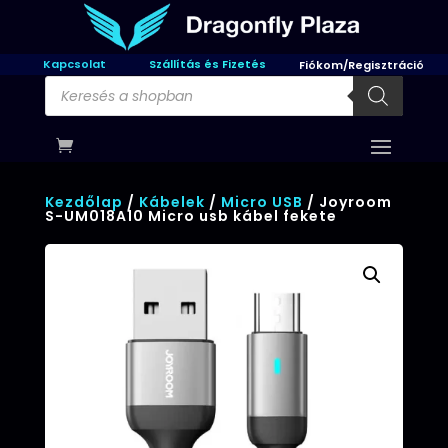
Kapcsolat
Szállítás és Fizetés
Fiókom/Regisztráció
Products
search
Kezdőlap
/
Kábelek
/
Micro USB
/ Joyroom
S-UM018A10 Micro usb kábel fekete