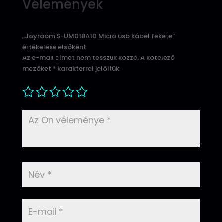
Vélemények
„Joyroom S-UM018A10 Micro usb kábel fekete”
értékelése elsőként
Az e-mail címet nem tesszük közzé.
A kötelező
mezőket
*
karakterrel jelöltük