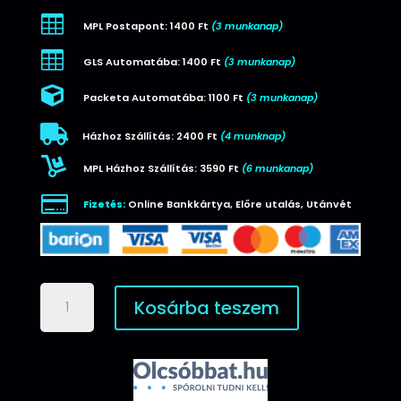

MPL Postapont: 1400 Ft
(3 munkanap)

GLS Automatába: 1400 Ft
(3 munkanap)

Packeta Automatába: 1100 Ft
(3 munkanap)

Házhoz Szállítás: 2400 Ft
(4 munknap)

MPL Házhoz Szállítás: 3590 Ft
(6 munkanap)

Fizetés:
Online Bankkártya, Előre utalás, Utánvét
Joyroom
Kosárba teszem
S-
UM018A10
Micro
usb
kábel