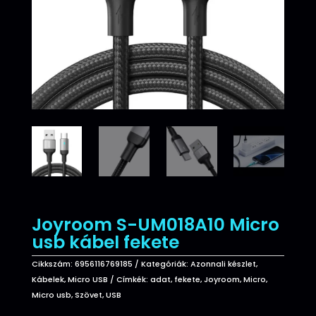
Joyroom S-UM018A10 Micro
usb kábel fekete
Cikkszám:
6956116769185
Kategóriák:
Azonnali készlet
,
Kábelek
,
Micro USB
Címkék:
adat
,
fekete
,
Joyroom
,
Micro
,
Micro usb
,
Szövet
,
USB