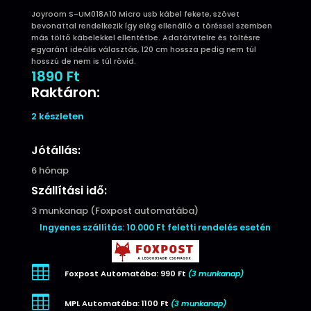
Joyroom S-UM018A10 Micro usb kábel fekete, szövet
bevonattal rendelkezik így elég ellenálló a töréssel szemben
más töltő kábelekkel ellentétbe. Adatátvitelre és töltésre
egyaránt ideális választás, 120 cm hossza pedig nem túl
hosszú de nem is túl rövid.
1890
Ft
Raktáron:
2 készleten
Jótállás:
6 hónap
Szállítási idő:
3 munkanap (Foxpost automatába)
Ingyenes szállítás: 10.000 Ft feletti rendelés esetén

Foxpost Automatába: 990 Ft
(3 munkanap)

MPL Automatába: 1100 Ft
(3 munkanap)