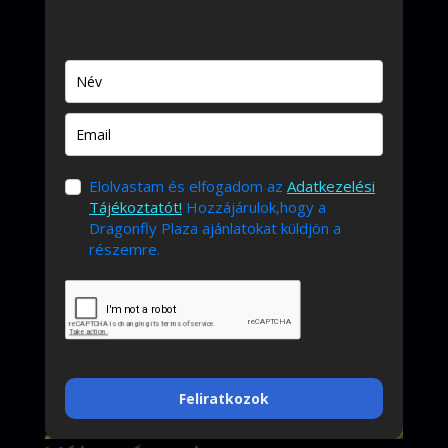
Elolvastam és elfogadom az
Adatkezelési
Tájékoztatót!
Hozzájárulok,hogy a
Dragonfly Plaza ajánlatokat küldjön a
részemre.
Feliratkozok