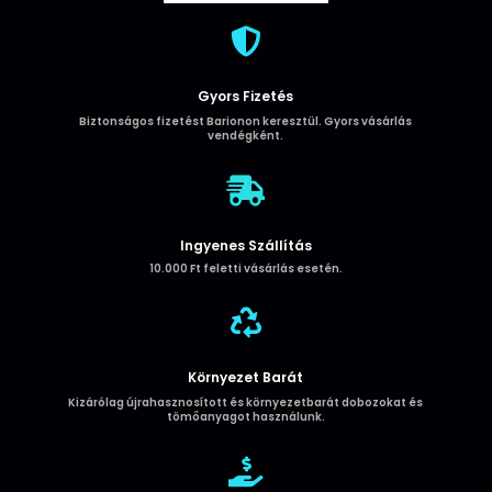
fekete
mennyiség

Gyors Fizetés
Biztonságos fizetést Barionon keresztül. Gyors vásárlás
vendégként.

Ingyenes Szállítás
10.000 Ft feletti vásárlás esetén.

Környezet Barát
Kizárólag újrahasznosított és környezetbarát dobozokat és
tömőanyagot használunk.
