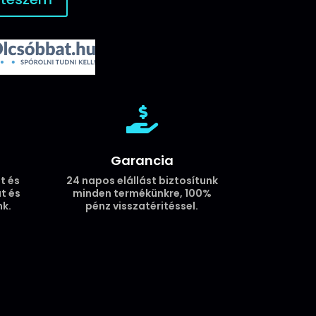

Garancia
t és
24 napos elállást biztosítunk
t és
minden termékünkre, 100%
k.
pénz visszatéritéssel.