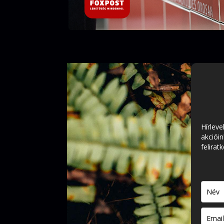
Hírleve
akcióin
felirat