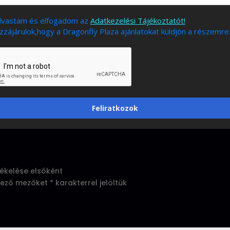
olvastam és elfogadom az
Adatkezelési Tájékoztatót!
zájárulok,hogy a Dragonfly Plaza ajánlatokat küldjön a részemre
Feliratkozok
rtékelése elsőként
lező mezőket
*
karakterrel jelöltük