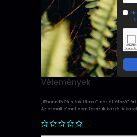
El
Hoz
Vélemények
„iPhone 15 Plus tok Ultra Clear átlátszó” é
Az e-mail címet nem tesszük közzé.
A köte