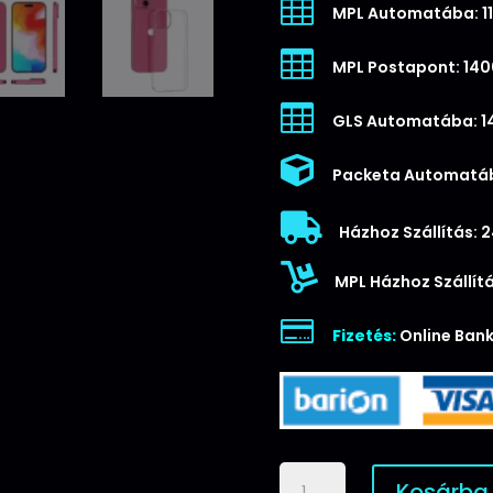

MPL Automatába: 11

MPL Postapont: 140

GLS Automatába: 1

Packeta Automatáb

Házhoz Szállítás: 

MPL Házhoz Szállítá

Fizetés:
Online Bank
iPhone
Kosárba