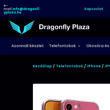
e-
Kapcsolat
mail:
info@dragonfl
yplaza.hu
Azonnali készlet
Telefontokok
Okosóra és
Kezdőlap
/
Telefontokok
/
iPhone
/
iP