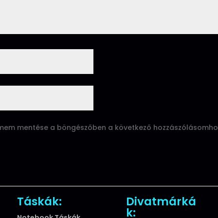
ímem mentése a böngészőben a következő hozzászólásomho
Táskák:
Divatmárká
k:
Notebook Táskák