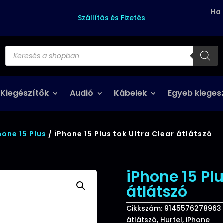
Ha 
Szállítás és Fizetés
Products
search
 Kiegészítők
Audió
Kábelek
Egyeb kieges
hone 15 Plus
/ iPhone 15 Plus tok Ultra Clear átlátszó
iPhone 15 Plu
átlátszó
Cikkszám:
9145576278963
átlátszó
,
Hurtel
,
iPhone