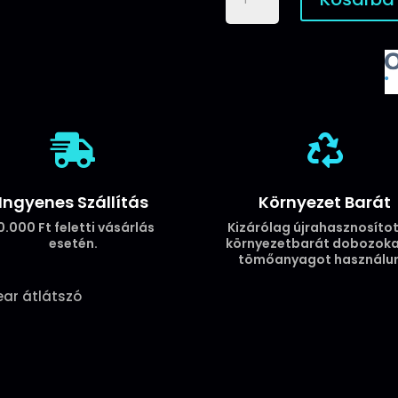
15
Plus
tok
Ultra
Clear
átlátszó
mennyiség


Ingyenes Szállítás
Környezet Barát
0.000 Ft feletti vásárlás
Kizárólag újrahasznosítot
esetén.
környezetbarát dobozoka
tömőanyagot használun
lear átlátszó