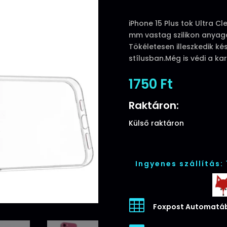
iPhone 15 Plus tok Ultra Cle
mm vastag szilikon anyaga
Tökéletesen illeszkedik k
stílusban.Még is védi a ka
1750
Ft
Raktáron:
Külső raktáron
Ingyenes szállítás:

Foxpost Automatáb