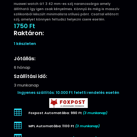
Huawei watch GT 3 42 mm-es szíj narancssárga amely
állítható így igen csak kényelmes. Könnyű és még is masszív
szilikonból készült minimalista stílusú pánt. Csattal ellátott
szíj, amelyet könnyen feltudsz helyezni csere esetén.
1750
Ft
Raktáron:
1 készleten
Jótállás:
6 hónap
Szállítási idő:
3 munkanap
Ingyenes szállítás: 10.000 Ft feletti rendelés esetén

Foxpost Automatába: 990 Ft
(3 munkanap)

MPL Automatába: 1100 Ft
(3 munkanap)