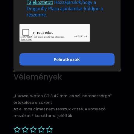
Tájékoztatót!
Hozzájárulok,hogy a
Dragonfly Plaza ajánlatokat küldjön a
részemre.
Feliratkozok
Vélemények
„Huawei watch GT 3 42 mm-es szíj narancssárga”
értékelése elsőként
Az e-mail címet nem tesszük közzé.
A kötelező
mezőket
*
karakterrel jelöltük