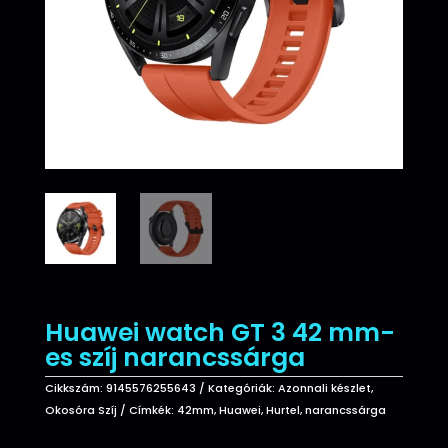
Huawei watch GT 3 42 mm-
es szíj narancssárga
Cikkszám:
9145576255643
Kategóriák:
Azonnali készlet
,
Okosóra Szíj
Címkék:
42mm
,
Huawei
,
Hurtel
,
narancssárga