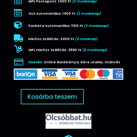

MPL Postapont: 1400 Ft
(3 munkanap)

GLS Automatába: 1400 Ft
(3 munkanap)

Packeta Automatába: 1100 Ft
(3 munkanap)

Házhoz Szállítás: 2400 Ft
(4 munknap)

MPL Házhoz Szállítás: 3590 Ft
(6 munkanap)

Fizetés:
Online Bankkártya, Előre utalás, Utánvét
Kosárba teszem
Huawei
watch
GT
3
42
mm-