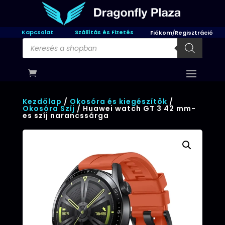
Kapcsolat
Szállítás és Fizetés
Fiókom/Regisztráció
Products
search
Kezdőlap
/
Okosóra és kiegészítők
/
Okosóra Szíj
/ Huawei watch GT 3 42 mm-
es szíj narancssárga