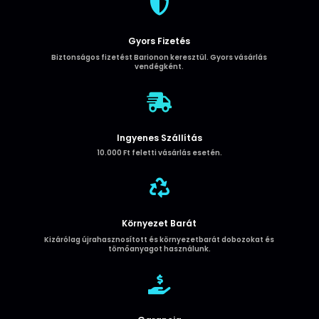

es
szíj
narancssárga
Gyors Fizetés
mennyiség
Biztonságos fizetést Barionon keresztül. Gyors vásárlás
vendégként.

Ingyenes Szállítás
10.000 Ft feletti vásárlás esetén.

Környezet Barát
Kizárólag újrahasznosított és környezetbarát dobozokat és
tömőanyagot használunk.
