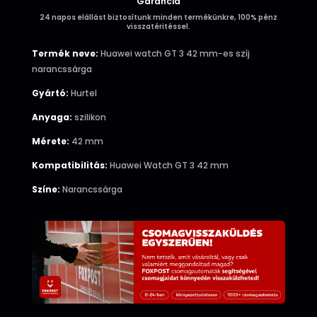
Garancia
24 napos elállást biztosítunk minden termékünkre, 100% pénz
visszatéritéssel.
Termék neve:
Huawei watch GT 3 42 mm-es szíj
narancssárga
Gyártó:
Hurtel
Anyaga:
szilikon
Mérete:
42 mm
Kompatibilitás:
Huawei Watch GT 3 42 mm
Színe:
Narancssárga