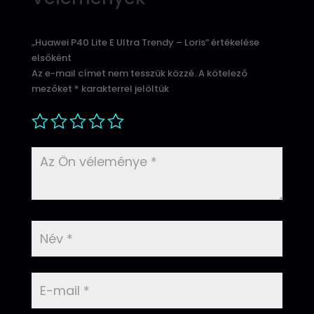
„Huawei P40 Lite E Ultra Trendy – Loris” értékelése
elsőként
Az e-mail címet nem tesszük közzé.
A kötelező
mezőket
*
karakterrel jelöltük