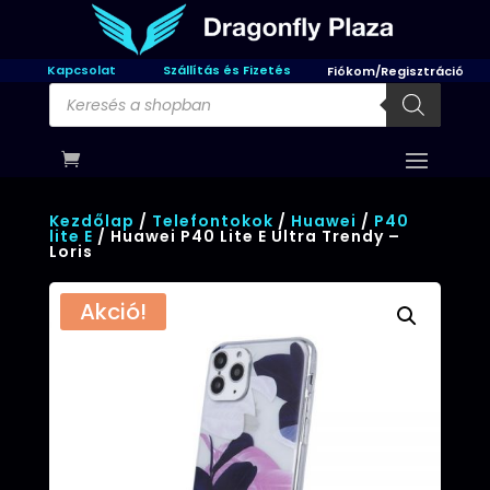
Kapcsolat
Szállítás és Fizetés
Fiókom/Regisztráció
Products
search
Kezdőlap
/
Telefontokok
/
Huawei
/
P40
lite E
/ Huawei P40 Lite E Ultra Trendy –
Loris
Akció!