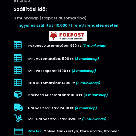
6 hónap
Szállítási idő:
3 munkanap (foxpost automatába)
Ingyenes szállítás: 10.000 Ft feletti rendelés esetén

Foxpost Automatába: 990 Ft
(3 munkanap)

MPL Automatába: 1100 Ft
(3 munkanap)

MPL Postapont: 1400 Ft
(3 munkanap)

GLS Automatába: 1400 Ft
(3 munkanap)

Packeta Automatába: 1100 Ft
(3 munkanap)

Házhoz Szállítás: 2400 Ft
(4 munknap)

MPL Házhoz Szállítás: 3590 Ft
(6 munkanap)

Fizetés:
Online Bankkártya, Előre utalás, Utánvét