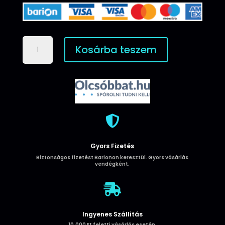
Huawei
Kosárba teszem
P40
Lite
E
Ultra
Trendy
-
Loris

mennyiség
Gyors Fizetés
Biztonságos fizetést Barionon keresztül. Gyors vásárlás
vendégként.

Ingyenes Szállítás
10.000 Ft feletti vásárlás esetén.