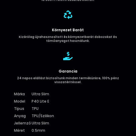

Környezet Barát
Kizárólag újrahasznosított és környezetbarát dobozokat és
tömőanyagot használunk.

Garancia
24 napos elállást biztosítunk minden termékünkre, 100% pénz
visszatéritéssel.
Márka
Ultra Slim
Model
P40 Lite E
Típus
TPU
Anyag
TPU/Szilikon
Jellemző
Ultra Slim
Méret
0.5mm