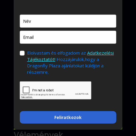
Elolvastam és elfogadom az
Adatkezelési
Tájékoztatót!
Hozzájárulok,hogy a
Dragonfly Plaza ajánlatokat küldjön a
részemre.
Feliratkozok
Vélemények