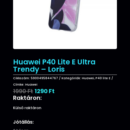
Huawei P40 Lite E Ultra
Trendy – Loris
Cikkszám:
5900495844767
Kategóriák:
Huawei
,
P40 lite E
Címke:
Huawei
Original
Current
1990
Ft
1290
Ft
price
price
Raktáron:
was:
is:
1990 Ft.
1290 Ft.
Külső raktáron
Jótállás: