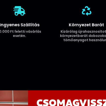
-


Fekete
mennyiség
Ingyenes Szállítás
Környezet Barát
0.000 Ft feletti vásárlás
Kizárólag újrahasznosítot
esetén.
környezetbarát dobozoka
tömőanyagot használun