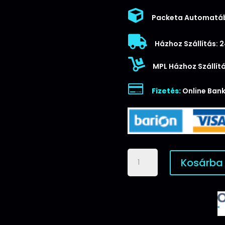

Packeta Automatáb

Házhoz Szállítás: 

MPL Házhoz Szállítá

Fizetés:
Online Bank
Huawei
Kosárba
P40
Lite
E
Smart
Magnet
Könyvtok