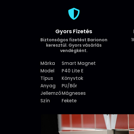

Gyors Fizetés
Biztonságos fizetést Barionon
1
keresztül. Gyors vásárlás
vendégként.
Márka
Smart Magnet
Model
P40 Lite E
Típus
Könyvtok
Anyag
PU/Bőr
Jellemző
Mágneses
Szín
Fekete