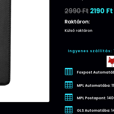
Origina
2990
Ft
2190
Ft
price
was:
Raktáron:
2990 Ft
Külső raktáron
Ingyenes szállítás:

Foxpost Automatáb

MPL Automatába: 11

MPL Postapont: 140

GLS Automatába: 1