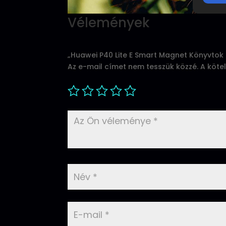
Vélemények
„Huawei P40 Lite E Smart Magnet Könyvtok 
Az e-mail címet nem tesszük közzé.
A köte