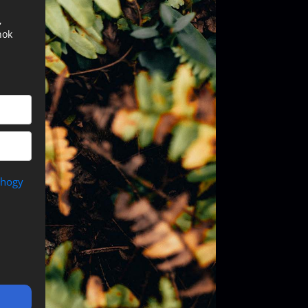
,
nok
,hogy