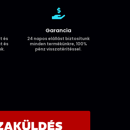

Garancia
t és
24 napos elállást biztosítunk
t és
minden termékünkre, 100%
k.
pénz visszatéritéssel.