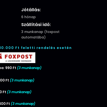
l
Current
Jótállás:
price
6 hónap
is:
Szállítási idő:
.
2190 Ft.
3 munkanap (foxpost
automatába)
 10.000 Ft feletti rendelés esetén
a: 990 Ft
(3 munkanap)
00 Ft
(3 munkanap)
0 Ft
(3 munkanap)
400 Ft
(3 munkanap)