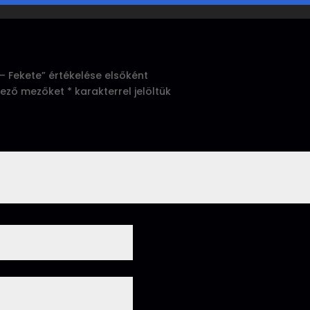
– Fekete” értékelése elsőként
lező mezőket
*
karakterrel jelöltük