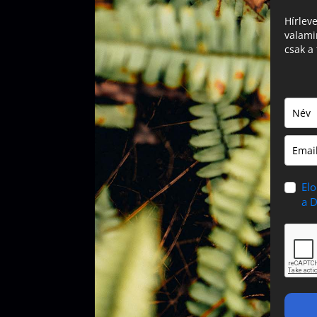
Hírlev
valami
csak a 
El
a D