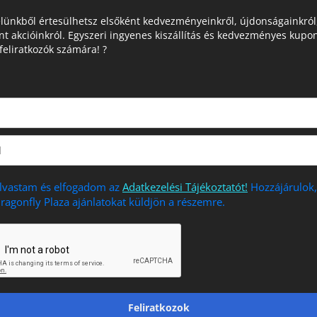
elünkből értesülhetsz elsőként kedvezményeinkről, újdonságainkról
nt akcióinkról. Egyszeri ingyenes kiszállítás és kedvezményes kupo
feliratkozók számára! ?
olvastam és elfogadom az
Adatkezelési Tájékoztatót!
Hozzájárulok
ragonfly Plaza ajánlatokat küldjön a részemre.
Feliratkozok