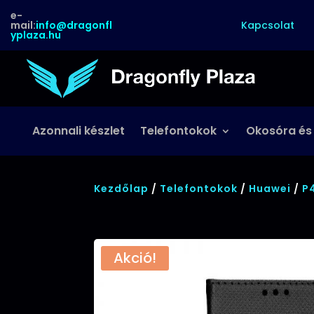
e-
Kapcsolat
mail:
info@dragonfl
yplaza.hu
Azonnali készlet
Telefontokok
Okosóra és
Kezdőlap
/
Telefontokok
/
Huawei
/
P4
Akció!