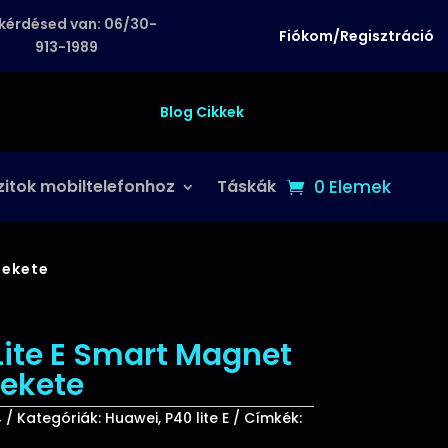
kérdésed van: 06/30-
Fiókom/Regisztráció
913-1989
Blog Cikkek
zitok mobiltelefonhoz
Táskák
0 Elemek
Fekete
ite E Smart Magnet
Fekete
4
Kategóriák:
Huawei
,
P40 lite E
Címkék: