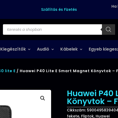
Ha 
Szállítás és Fizetés
Products
search
 Kiegészítők
Audió
Kábelek
Egyeb kieges
0 lite E
/ Huawei P40 Lite E Smart Magnet Könyvtok – 
Huawei P40 L
Könyvtok – 
Cikkszám:
590049583940
fekete
,
Fliptok
,
Huawei