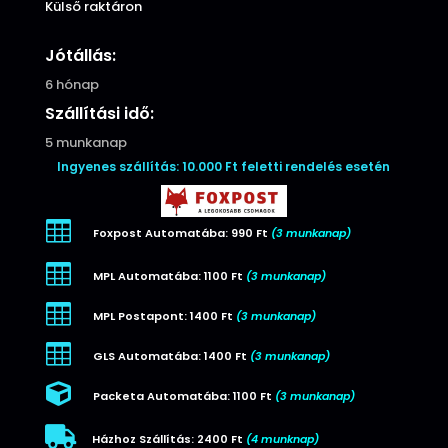
Külső raktáron
Jótállás:
6 hónap
Szállítási idő:
5 munkanap
Ingyenes szállítás: 10.000 Ft feletti rendelés esetén

Foxpost Automatába: 990 Ft
(3 munkanap)

MPL Automatába: 1100 Ft
(3 munkanap)

MPL Postapont: 1400 Ft
(3 munkanap)

GLS Automatába: 1400 Ft
(3 munkanap)

Packeta Automatába: 1100 Ft
(3 munkanap)

Házhoz Szállítás: 2400 Ft
(4 munknap)