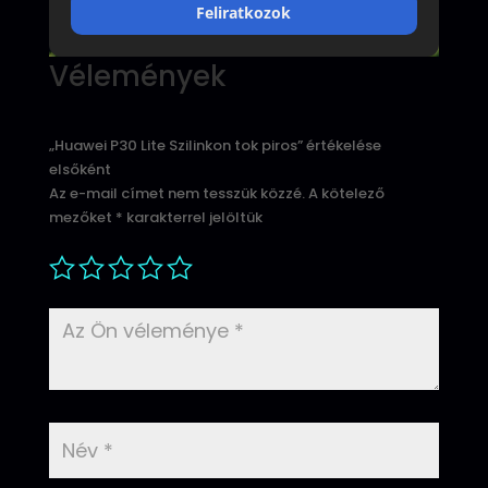
Feliratkozok
Vélemények
„Huawei P30 Lite Szilinkon tok piros” értékelése
elsőként
Az e-mail címet nem tesszük közzé.
A kötelező
mezőket
*
karakterrel jelöltük