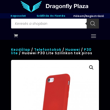
Kapcsolat
Szállítás és Fizetés
Fiókom/Regisztráció
Products
search
Kezdőlap
/
Telefontokok
/
Huawei
/
P30
lite
/ Huawei P30 Lite Szilinkon tok piros