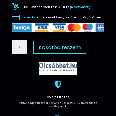

MPL Házhoz Szállítás: 3590 Ft
(6 munkanap)

Fizetés:
Online Bankkártya, Előre utalás, Utánvét
Huawei
Kosárba teszem
P30
Lite
Szilinkon
tok
piros
mennyiség

Gyors Fizetés
Biztonságos fizetést Barionon keresztül. Gyors vásárlás
vendégként.