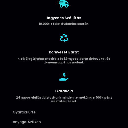

Ingyenes Szállítás
10.000 Ft feletti vásárlás esetén.

Környezet Barát
Kizárólag újrahasznosított és környezetbarát dobozokat és
tömőanyagot használunk.

Garancia
24 napos elállást biztosítunk minden termékünkre, 100% pénz
visszatéritéssel.
Gyártó:Hurtel
anyaga: Szilikon