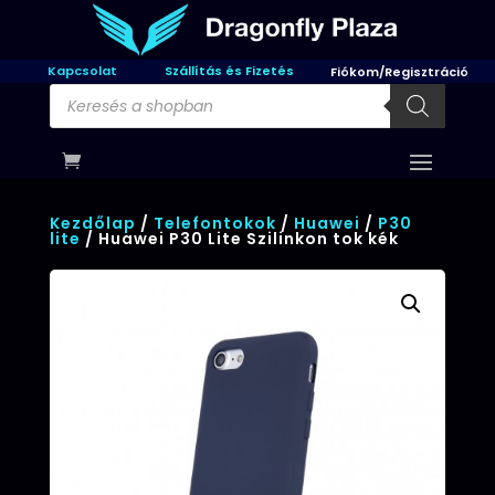
Kapcsolat
Szállítás és Fizetés
Fiókom/Regisztráció
Products
search
Kezdőlap
/
Telefontokok
/
Huawei
/
P30
lite
/ Huawei P30 Lite Szilinkon tok kék