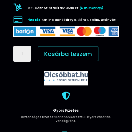

MPL Házhoz Szállítás: 3590 Ft
(6 munkanap)

Fizetés:
Online Bankkártya, Előre utalás, Utánvét
Huawei
Kosárba teszem
P30
Lite
Szilinkon
tok
kék
mennyiség

Gyors Fizetés
Biztonságos fizetést Barionon keresztül. Gyors vásárlás
vendégként.