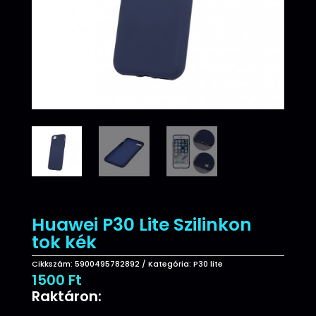
Huawei P30 Lite Szilinkon
tok kék
Cikkszám:
5900495782892
Kategória:
P30 lite
1500
Ft
Raktáron: