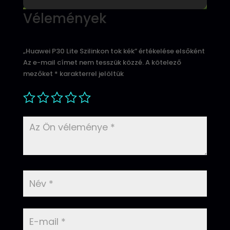
Vélemények
„Huawei P30 Lite Szilinkon tok kék” értékelése elsőként
Az e-mail címet nem tesszük közzé.
A kötelező
mezőket
*
karakterrel jelöltük