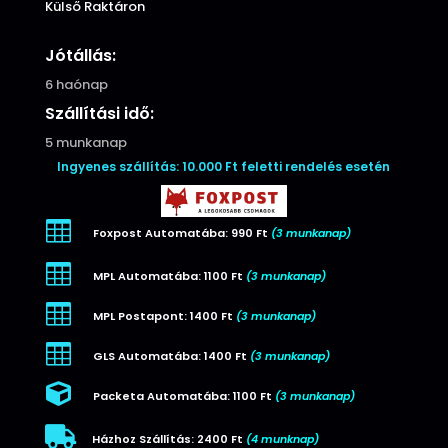
Külső Raktáron
Jótállás:
6 haónap
Szállítási idő:
5 munkanap
Ingyenes szállítás: 10.000 Ft feletti rendelés esetén

Foxpost Automatába: 990 Ft
(3 munkanap)

MPL Automatába: 1100 Ft
(3 munkanap)

MPL Postapont: 1400 Ft
(3 munkanap)

GLS Automatába: 1400 Ft
(3 munkanap)

Packeta Automatába: 1100 Ft
(3 munkanap)

Házhoz Szállítás: 2400 Ft
(4 munknap)