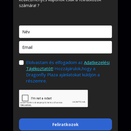
számára! ?
Elolvastam és elfogadom az
Adatkezelési
Tájékoztatót!
Hozzájárulok,hogy a
Dragonfly Plaza ajánlatokat küldjön a
részemre.
Feliratkozok