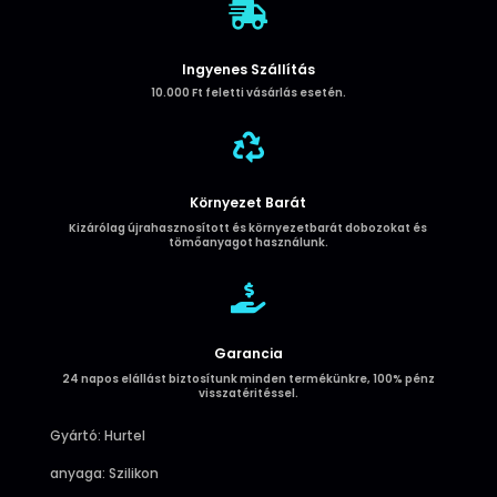

Ingyenes Szállítás
10.000 Ft feletti vásárlás esetén.

Környezet Barát
Kizárólag újrahasznosított és környezetbarát dobozokat és
tömőanyagot használunk.

Garancia
24 napos elállást biztosítunk minden termékünkre, 100% pénz
visszatéritéssel.
Gyártó: Hurtel
anyaga: Szilikon