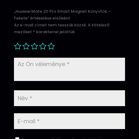
„Huawei Mate 20 Pro Smart Magnet Könyvtok –
Fekete” értékelése elsőként
Az e-mail címet nem tesszük közzé.
A kötelező
mezőket
*
karakterrel jelöltük