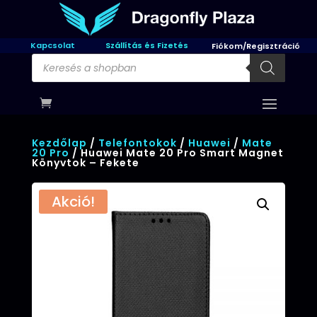
Kapcsolat
Szállítás és Fizetés
Fiókom/Regisztráció
Products
search
Kezdőlap
/
Telefontokok
/
Huawei
/
Mate
20 Pro
/ Huawei Mate 20 Pro Smart Magnet
Könyvtok – Fekete
Akció!