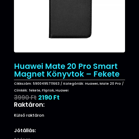
Huawei Mate 20 Pro Smart
Magnet Könyvtok – Fekete
Cikkszám:
5900495711663
Kategóriák:
Huawei
,
Mate 20 Pro
Címkék:
fekete
,
Fliptok
,
Huawei
Original
Current
3990
Ft
2190
Ft
price
price
Raktáron:
was:
is:
3990 Ft.
2190 Ft.
Külső raktáron
Jótállás: