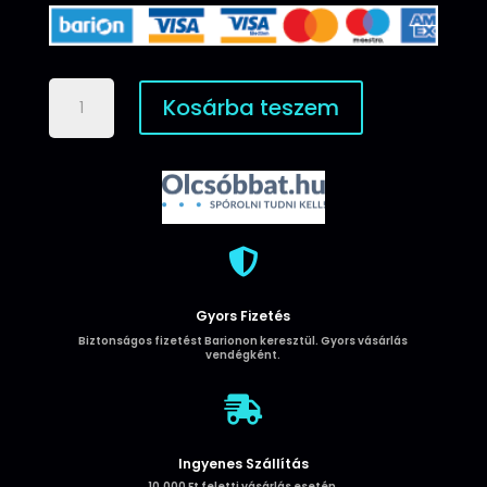
Huawei
Kosárba teszem
Mate
20
Pro
Smart
Magnet
Könyvtok
-

Fekete
mennyiség
Gyors Fizetés
Biztonságos fizetést Barionon keresztül. Gyors vásárlás
vendégként.

Ingyenes Szállítás
10.000 Ft feletti vásárlás esetén.