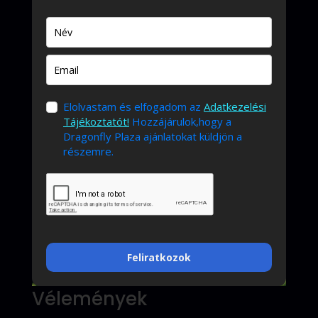
Elolvastam és elfogadom az
Adatkezelési
Tájékoztatót!
Hozzájárulok,hogy a
Dragonfly Plaza ajánlatokat küldjön a
részemre.
Feliratkozok
Vélemények