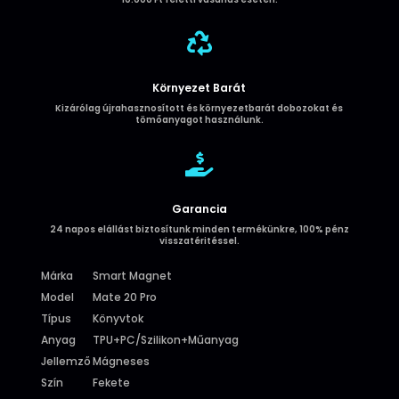

Környezet Barát
Kizárólag újrahasznosított és környezetbarát dobozokat és
tömőanyagot használunk.

Garancia
24 napos elállást biztosítunk minden termékünkre, 100% pénz
visszatéritéssel.
Márka
Smart Magnet
Model
Mate 20 Pro
Típus
Könyvtok
Anyag
TPU+PC/Szilikon+Műanyag
Jellemző
Mágneses
Szín
Fekete