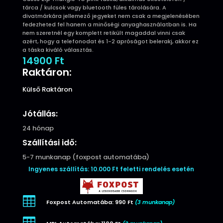
tárca / kulcsok vagy bluetooth füles tárolására. A
divatmárkára jellemező jegyeket nem csak a megjelenésében
fedezheted fel hanem a minőségi anyaghasználatban is. Ha
nem szeretnél egy komplett retikült magaddal vinni csak
azért, hogy a telefonodat és 1-2 apróságot belerakj, akkor ez
a táska kiváló választás.
14900
Ft
Raktáron:
Külső Raktáron
Jótállás:
24 hónap
Szállítási idő:
5-7 munkanap (foxpost automatába)
Ingyenes szállítás: 10.000 Ft feletti rendelés esetén

Foxpost Automatába: 990 Ft
(3 munkanap)
