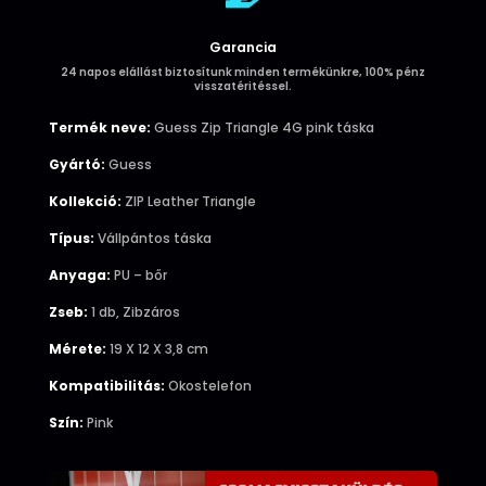
Garancia
24 napos elállást biztosítunk minden termékünkre, 100% pénz
visszatéritéssel.
Termék neve:
Guess Zip Triangle 4G pink táska
Gyártó:
Guess
Kollekció:
ZIP Leather Triangle
Típus:
Vállpántos táska
Anyaga:
PU – bőr
Zseb:
1 db, Zibzáros
Mérete:
19 X 12 X 3,8 cm
Kompatibilitás:
Okostelefon
Szín:
Pink