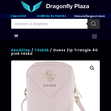
Kapcsolat
Szállítás és Fizetés
Fiókom/Regisztráció
Products
search
Kezdőlap
/
Táskák
/ Guess Zip Triangle 4G
pink táska