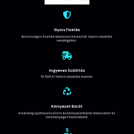
mennyiség

Gyors Fizetés
Biztonságos fizetést Barionon keresztül. Gyors vásárlás
vendégként.

Ingyenes Szállítás
10.000 Ft feletti vásárlás esetén.

Környezet Barát
Kizárólag újrahasznosított és környezetbarát dobozokat és
tömőanyagot használunk.
