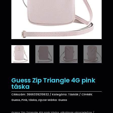
Guess Zip Triangle 4G pink
táska
Cikkszám:
3666339210632
Kategória:
Táskák
Címkék:
Guess
,
Pink
,
táska
,
zipzar
Márka:
Guess
Guess Zip Triangle 4G pink táska, alkalmas okostelefon /