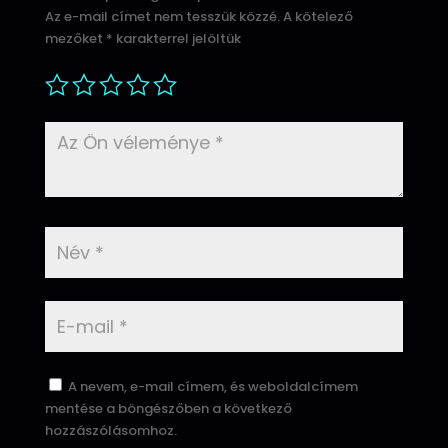
Az e-mail címet nem tesszük közzé.
A kötelező
mezőket
*
karakterrel jelöltük
A nevem, e-mail címem, és weboldalcímem
mentése a böngészőben a következő
hozzászólásomhoz.