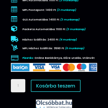
MPL Automatába: 1100 Ft
(3 munkanap)

MPL Postapont: 1400 Ft
(3 munkanap)

GLS Automatába: 1400 Ft
(3 munkanap)

Packeta Automatába: 1100 Ft
(3 munkanap)

Házhoz Szállítás: 2400 Ft
(4 munknap)

MPL Házhoz Szállítás: 3590 Ft
(6 munkanap)

Fizetés:
Online Bankkártya, Előre utalás, Utánvét
Guess
Kosárba teszem
Zip
Triangle
4G
pink
táska