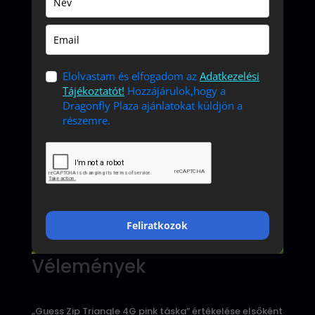
Elolvastam és elfogadom az
Adatkezelési
Tájékoztatót!
Hozzájárulok,hogy a
Dragonfly Plaza ajánlatokat küldjön a
részemre.
Feliratkozok
Vélemények
„Guess Zip Triangle 4G pink táska” értékelése elsőként