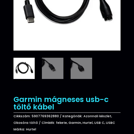
Garmin mágneses usb-c
töltő kábel
Cikkszám:
5907769362880
Kategóriák:
Azonnali készlet
,
Okosóra töltő
Címkék:
fekete
,
Garmin
,
Hurtel
,
USB C
,
USBC
Márka:
Hurtel