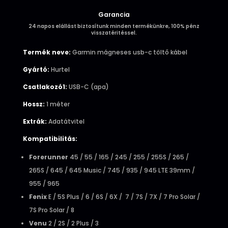
Garancia
24 napos elállást biztosítunk minden termékünkre, 100% pénz
visszatéritéssel.
Termék neve:
Garmin mágneses usb-c töltő kábel
Gyártó:
Hurtel
Csatlakozó1:
USB-C (apa)
Hossz:
1 méter
Extrák:
Adatátvitel
Kompatibilitás:
Forerunner
45 / 55 / 165 / 245 / 255 / 255S / 265 /
265S / 645 / 645 Music / 745 / 935 / 945 LTE 39mm /
955 / 965
Fenix
E / 5S Plus / 6 / 6S / 6X / 7 / 7S / 7X / 7 Pro Solar /
7S Pro Solar / 8
Venu
2 / 2S / 2 Plus / 3