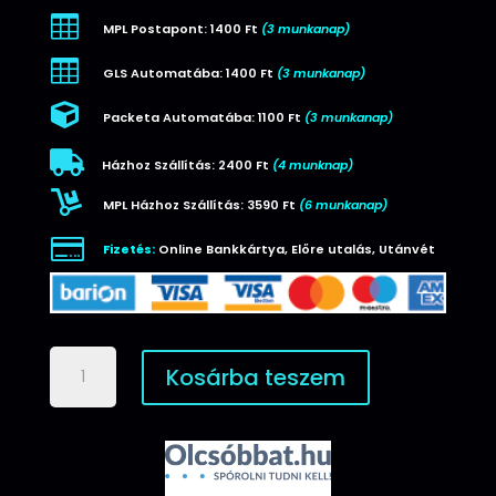

MPL Postapont: 1400 Ft
(3 munkanap)

GLS Automatába: 1400 Ft
(3 munkanap)

Packeta Automatába: 1100 Ft
(3 munkanap)

Házhoz Szállítás: 2400 Ft
(4 munknap)

MPL Házhoz Szállítás: 3590 Ft
(6 munkanap)

Fizetés:
Online Bankkártya, Előre utalás, Utánvét
Garmin
Kosárba teszem
mágneses
usb-
c
töltő
kábel