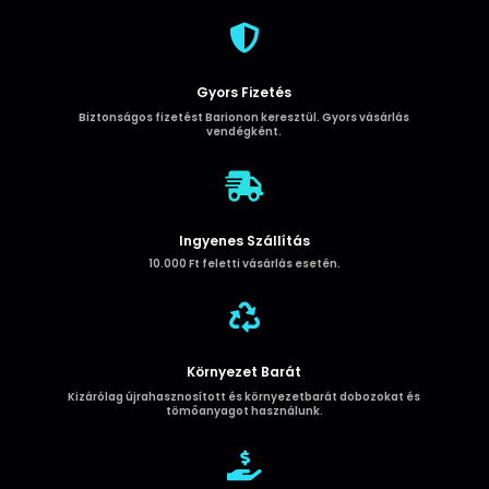
mennyiség

Gyors Fizetés
Biztonságos fizetést Barionon keresztül. Gyors vásárlás
vendégként.

Ingyenes Szállítás
10.000 Ft feletti vásárlás esetén.

Környezet Barát
Kizárólag újrahasznosított és környezetbarát dobozokat és
tömőanyagot használunk.
