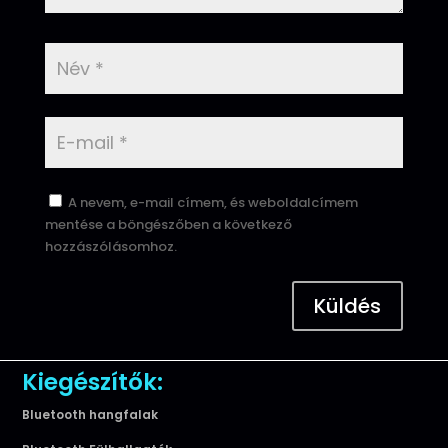
A nevem, e-mail címem, és weboldalcímem
mentése a böngészőben a következő
hozzászólásomhoz.
Küldés
Kiegészítők:
Bluetooth hangfalak