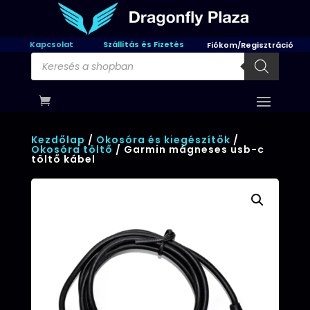
Kapcsolat
Szállítás és Fizetés
Fiókom/Regisztráció
Products
search
Kezdőlap
/
Okosóra és kiegészítők
/
Okosóra töltő
/ Garmin mágneses usb-c
töltő kábel