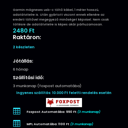
Garmin mágneses usb-c töltő kábel, 1 méter hosszú,
adatátvitelre is. Után gyártott viszont ennek ellenére az
eredeti töltővel megegyező minőséget képvisel. Nem csak
töltésre de adatátvitelre is képes akár párhuzamosan.
2480
Ft
Raktáron:
2 készleten
Jótállás:
6 hónap
Szállítási idő:
3 munkanap (foxpost automatába)
Ingyenes szállítás: 10.000 Ft feletti rendelés esetén

Foxpost Automatába: 990 Ft
(3 munkanap)

MPL Automatába: 1100 Ft
(3 munkanap)