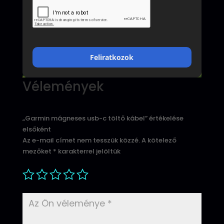
Feliratkozok
Vélemények
„Garmin mágneses usb-c töltő kábel” értékelése
elsőként
Az e-mail címet nem tesszük közzé.
A kötelező
mezőket
*
karakterrel jelöltük