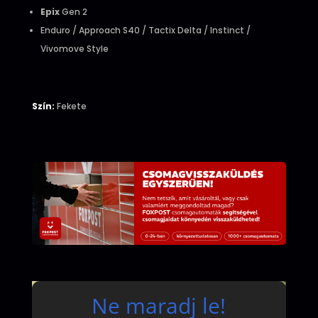
Epix
Gen 2
Enduro / Approach S40 / Tactix Delta / Instinct /
Vivomove Style
Szín:
Fekete
Ne maradj le!