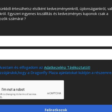
lünkből értesülhetsz elsőként kedvezményeinkről, újdonságainkról, va
król. Egyszeri ingyenes kiszállítás és kedvezményes kuponok csak a
kozók számára! ?
olvastam és elfogadom az
Adatkezelési Tájékoztatót!
zájárulok,hogy a Dragonfly Plaza ajánlatokat küldjön a részemre
Feliratkozok