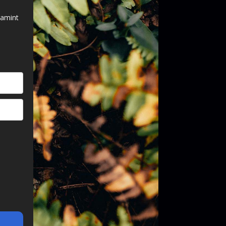
lamint
.