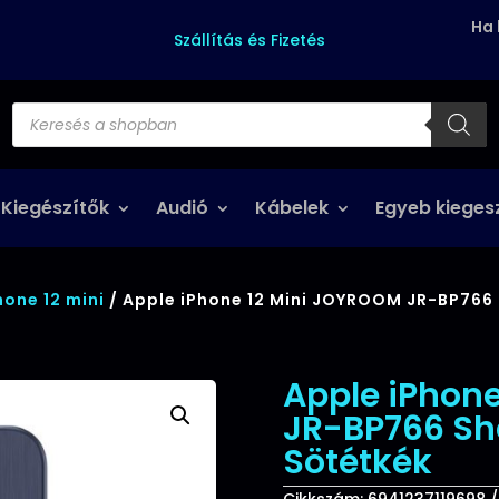
Ha 
Szállítás és Fizetés
Products
search
 Kiegészítők
Audió
Kábelek
Egyeb kieges
hone 12 mini
/ Apple iPhone 12 Mini JOYROOM JR-BP766
Apple iPhon
JR-BP766 Sh
Sötétkék
Cikkszám:
6941237119698