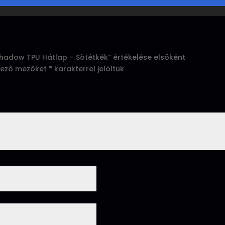
hadow TPU Hátlap – Sötétkék” értékelése elsőként
lező mezőket
*
karakterrel jelöltük