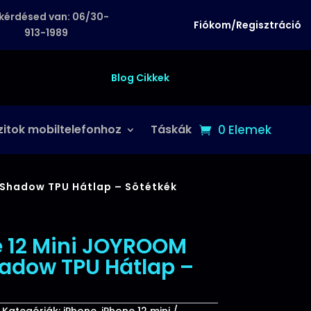
kérdésed van: 06/30-
Fiókom/Regisztráció
913-1989
Blog Cikkek
zitok mobiltelefonhoz
Táskák
0 Elemek
 Shadow TPU Hátlap – Sötétkék
e 12 Mini JOYROOM
adow TPU Hátlap –
Kategóriák:
iPhone
,
iPhone 12 mini