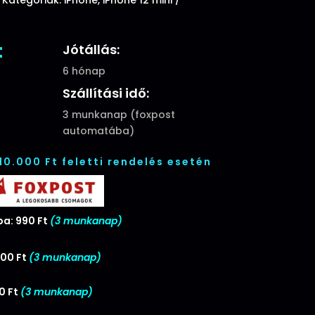
l
Current
t
Jótállás:
price
6 hónap
is:
Szállítási idő:
.
2490 Ft.
3 munkanap (foxpost
automatába)
 10.000 Ft feletti rendelés esetén
a: 990 Ft
(3 munkanap)
00 Ft
(3 munkanap)
0 Ft
(3 munkanap)