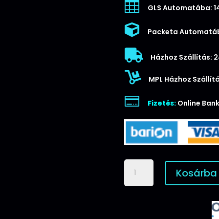

GLS Automatába: 1

Packeta Automatáb

Házhoz Szállítás: 

MPL Házhoz Szállítá

Fizetés:
Online Bank
Apple
Kosárba
iPhone
12
Mini
JOYROOM