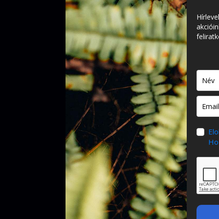
Hírleve
akcióin
felirat
El
Hoz