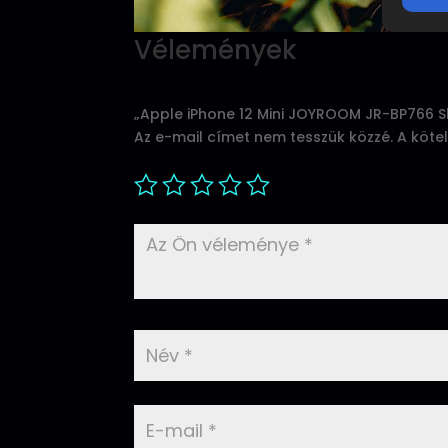
Vélemények
„Apple iPhone 12 Mini JOYROOM JR-BP766 S
Az e-mail címet nem tesszük közzé.
A köte