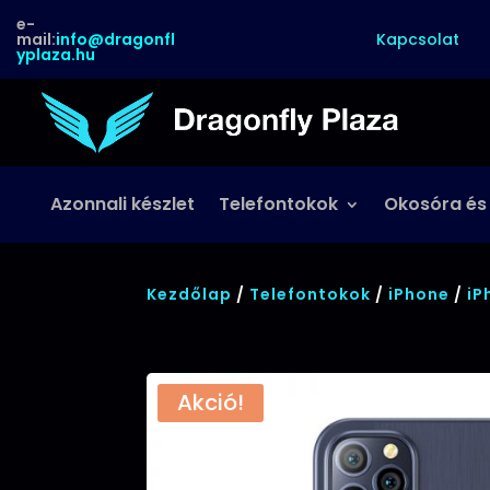
e-
Kapcsolat
mail:
info@dragonfl
yplaza.hu
Azonnali készlet
Telefontokok
Okosóra és
Kezdőlap
/
Telefontokok
/
iPhone
/
iP
Akció!