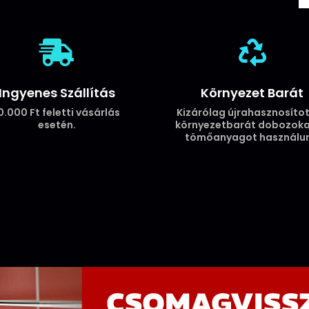
JR-
BP766
Shadow


TPU
Hátlap
-
Ingyenes Szállítás
Környezet Barát
Sötétkék
0.000 Ft feletti vásárlás
Kizárólag újrahasznosítot
mennyiség
esetén.
környezetbarát dobozoka
tömőanyagot használun