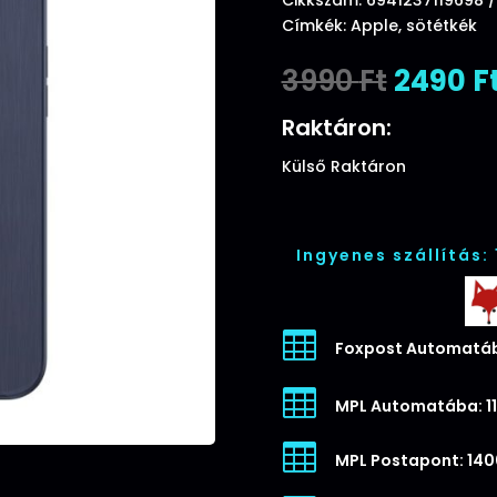
Címkék:
Apple
,
sötétkék
Origina
3990
Ft
2490
F
price
was:
Raktáron:
3990 Ft
Külső Raktáron
Ingyenes szállítás:

Foxpost Automatáb

MPL Automatába: 11

MPL Postapont: 140