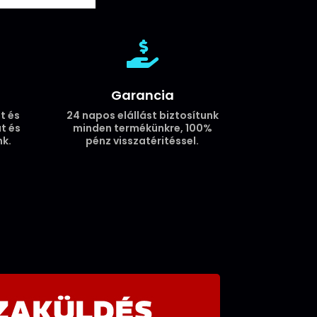

Garancia
t és
24 napos elállást biztosítunk
t és
minden termékünkre, 100%
k.
pénz visszatéritéssel.