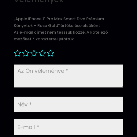
„Apple iPhone 11 Pro Max Smart Diva Prémium
Könyvtok – Rose Gold” értékelése elsőként
Az e-mail címet nem tesszük közzé.
A kötelező
mezőket
*
karakterrel jelöltük