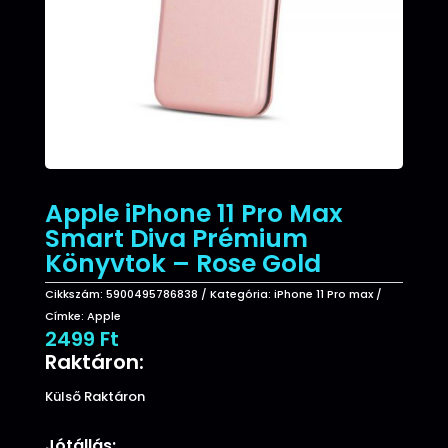
Apple iPhone 11 Pro Max
Smart Diva Prémium
Könyvtok – Rose Gold
Cikkszám:
5900495786838
Kategória:
iPhone 11 Pro max
Címke:
Apple
2499
Ft
Raktáron:
Külső Raktáron
Jótállás: