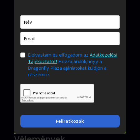
Elolvastam és elfogadom az
Adatkezelési
Tájékoztatót!
Hozzájárulok,hogy a
Dragonfly Plaza ajánlatokat küldjön a
részemre.
Feliratkozok
Vélemények