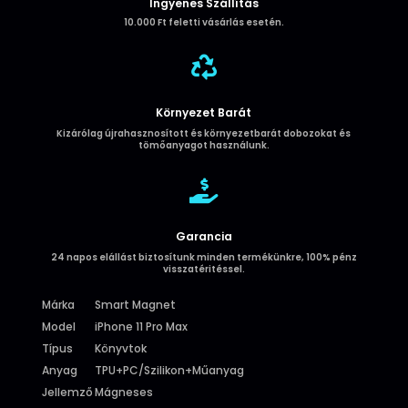
Ingyenes Szállítás
10.000 Ft feletti vásárlás esetén.

Környezet Barát
Kizárólag újrahasznosított és környezetbarát dobozokat és
tömőanyagot használunk.

Garancia
24 napos elállást biztosítunk minden termékünkre, 100% pénz
visszatéritéssel.
Márka
Smart Magnet
Model
iPhone 11 Pro Max
Típus
Könyvtok
Anyag
TPU+PC/Szilikon+Műanyag
Jellemző
Mágneses