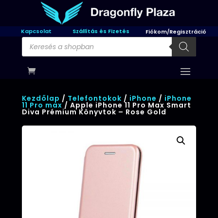
Kapcsolat
Szállítás és Fizetés
Fiókom/Regisztráció
Products
search
Kezdőlap
/
Telefontokok
/
iPhone
/
iPhone
11 Pro max
/ Apple iPhone 11 Pro Max Smart
Diva Prémium Könyvtok – Rose Gold