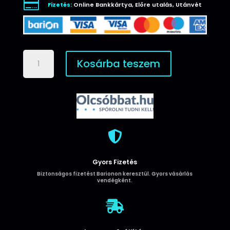

Fizetés:
Online Bankkártya, Előre utalás, Utánvét
Apple
Kosárba teszem
iPhone
11
Pro
Max
Smart
Diva
Prémium

Könyvtok
-
Gyors Fizetés
Rose
Biztonságos fizetést Barionon keresztül. Gyors vásárlás
Gold
vendégként.
mennyiség
