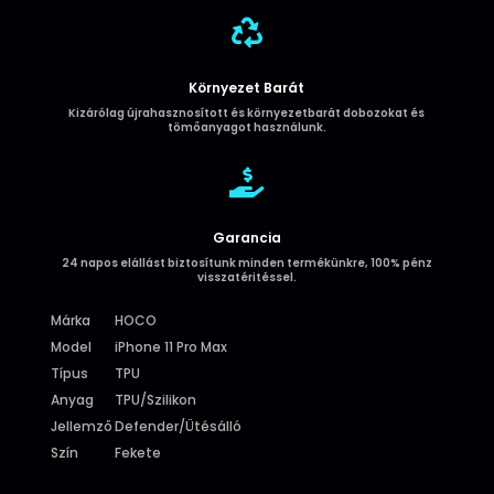

Környezet Barát
Kizárólag újrahasznosított és környezetbarát dobozokat és
tömőanyagot használunk.

Garancia
24 napos elállást biztosítunk minden termékünkre, 100% pénz
visszatéritéssel.
Márka
HOCO
Model
iPhone 11 Pro Max
Típus
TPU
Anyag
TPU/Szilikon
Jellemző
Defender/Ütésálló
Szín
Fekete