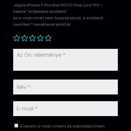
„Apple iPhone 11 Pro Max HOCO Star Lord TPU –
Fekete” értékelése elsőként
Az e-mail címet nem tesszük közzé.
A kötelező
mezőket
*
karakterrel jelöltük
A nevem, e-mail címem, és weboldalcímem