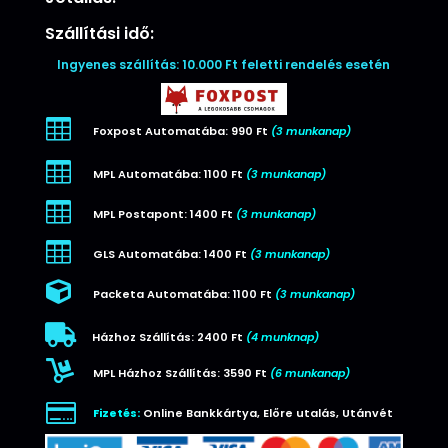
Szállítási idő:
Ingyenes szállítás: 10.000 Ft feletti rendelés esetén

Foxpost Automatába: 990 Ft
(3 munkanap)

MPL Automatába: 1100 Ft
(3 munkanap)

MPL Postapont: 1400 Ft
(3 munkanap)

GLS Automatába: 1400 Ft
(3 munkanap)

Packeta Automatába: 1100 Ft
(3 munkanap)

Házhoz Szállítás: 2400 Ft
(4 munknap)

MPL Házhoz Szállítás: 3590 Ft
(6 munkanap)

Fizetés:
Online Bankkártya, Előre utalás, Utánvét