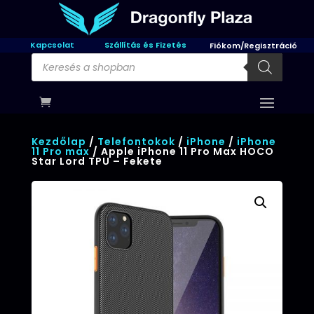
Kapcsolat
Szállítás és Fizetés
Fiókom/Regisztráció
Products
search
Kezdőlap
/
Telefontokok
/
iPhone
/
iPhone
11 Pro max
/ Apple iPhone 11 Pro Max HOCO
Star Lord TPU – Fekete