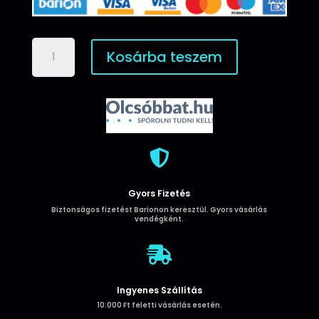
Apple
Kosárba teszem
iPhone
11
Pro
Max
HOCO
Star
Lord

TPU
-
Gyors Fizetés
Fekete
Biztonságos fizetést Barionon keresztül. Gyors vásárlás
mennyiség
vendégként.

Ingyenes Szállítás
10.000 Ft feletti vásárlás esetén.