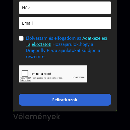
Elolvastam és elfogadom az
Adatkezelési
Tájékoztatót!
Hozzájárulok,hogy a
Dragonfly Plaza ajánlatokat küldjön a
részemre.
Feliratkozok
Vélemények