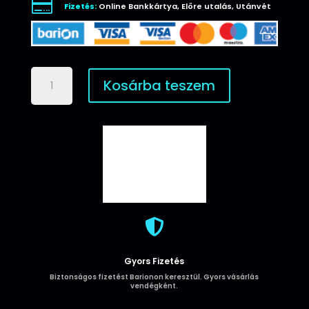

Fizetés:
Online Bankkártya, Előre utalás, Utánvét
Apple
Kosárba teszem
iPhone
11
Pro
Max
Aurora
Üveghátlap
-
Rose
Gold

mennyiség
Gyors Fizetés
Biztonságos fizetést Barionon keresztül. Gyors vásárlás
vendégként.