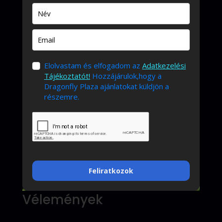
Elolvastam és elfogadom az
Adatkezelési
Tájékoztatót!
Hozzájárulok,hogy a
Dragonfly Plaza ajánlatokat küldjön a
részemre.
Feliratkozok
Vélemények