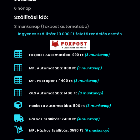
6 hónap
Szállítási idő:
3 munkanap (foxpost automatába)
Ingyenes szállítás: 10.000 Ft feletti rendelés esetén

Foxpost Automatába: 990 Ft
(3 munkanap)

MPL Automatába: 1100 Ft
(3 munkanap)

MPL Postapont: 1400 Ft
(3 munkanap)

GLS Automatába: 1400 Ft
(3 munkanap)

Packeta Automatába: 1100 Ft
(3 munkanap)

Házhoz Szállítás: 2400 Ft
(4 munknap)

MPL Házhoz Szállítás: 3590 Ft
(6 munkanap)