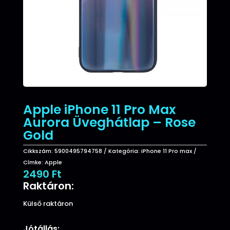
Apple iPhone 11 Pro Max
Aurora Üveghátlap – Rose
Gold
Cikkszám:
5900495794758
Kategória:
iPhone 11 Pro max
Címke:
Apple
2490
Ft
Raktáron:
Külső raktáron
Jótállás: