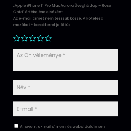
„Apple iPhone 11 Pro Max Aurora Üveghátlap – Rose
Gold” értékelése elsőként
Az e-mail címet nem tesszük közzé.
A kötelező
mezőket
*
karakterrel jelöltük
A nevem, e-mail címem, és weboldalcímem