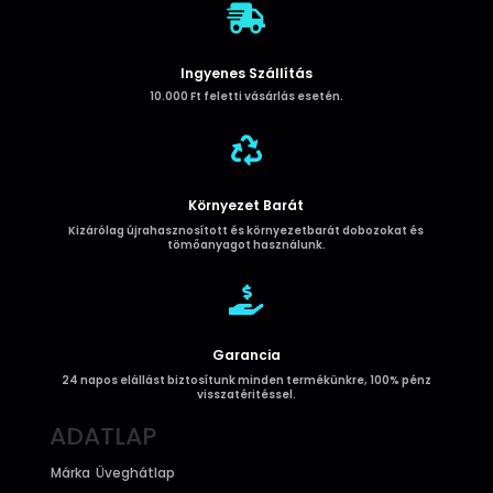

Ingyenes Szállítás
10.000 Ft feletti vásárlás esetén.

Környezet Barát
Kizárólag újrahasznosított és környezetbarát dobozokat és
tömőanyagot használunk.

Garancia
24 napos elállást biztosítunk minden termékünkre, 100% pénz
visszatéritéssel.
ADATLAP
Márka
Üveghátlap