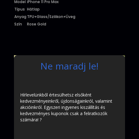
Model
iPhone 11 Pro Max
Típus
Hátlap
Anyag
TPU+Glass/Szilikon+Üveg
Szín
Rose Gold
Ne maradj le!
Hírlevelünkből értesülhetsz elsőként
kedvezményeinkről, újdonságainkról, valamint
akcióinkról. Egyszeri ingyenes kiszállítás és
kedvezményes kuponok csak a feliratkozók
számára! ?