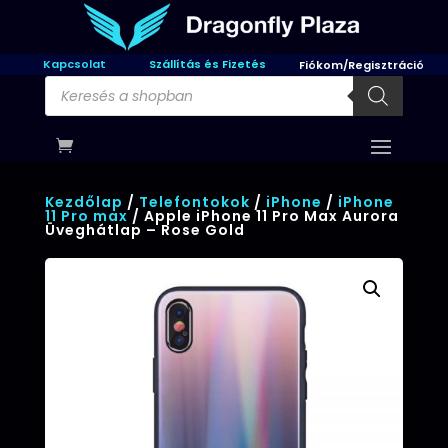
Kapcsolat
Szállítás és Fizetés
Fiókom/Regisztráció
Products
search
Kezdőlap
/
Telefontokok
/
iPhone
/
iPhone
11 Pro max
/ Apple iPhone 11 Pro Max Aurora
Üveghátlap – Rose Gold