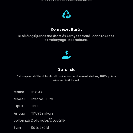

Környezet Barát
Kizárólag újrahasznosított és környezetbarát dobozokat és
tömőanyagot használunk.

Garancia
24 napos elállást biztosítunk minden termékünkre, 100% pénz
visszatéritéssel.
Márka
HOCO
Model
iPhone 11 Pro
Típus
TPU
Anyag
TPU/Szilikon
Jellemző
Defender/Ütésálló
Szín
Sötétzöld