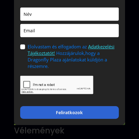
Elolvastam és elfogadom az
Adatkezelési
Tájékoztatót!
Hozzájárulok,hogy a
Dragonfly Plaza ajánlatokat küldjön a
részemre.
Feliratkozok
Vélemények