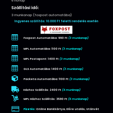
6 hónap
Szállítási idő:
3 munkanap (foxpost automatába)
Ingyenes szállítás: 10.000 Ft feletti rendelés esetén

Foxpost Automatába: 990 Ft
(3 munkanap)

MPL Automatába: 1100 Ft
(3 munkanap)

MPL Postapont: 1400 Ft
(3 munkanap)

GLS Automatába: 1400 Ft
(3 munkanap)

Packeta Automatába: 1100 Ft
(3 munkanap)

Házhoz Szállítás: 2400 Ft
(4 munknap)

MPL Házhoz Szállítás: 3590 Ft
(6 munkanap)

Fizetés:
Online Bankkártya, Előre utalás, Utánvét