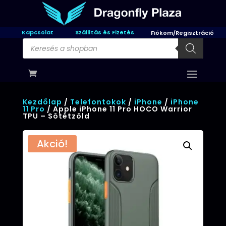
Kapcsolat
Szállítás és Fizetés
Fiókom/Regisztráció
Products
search
Kezdőlap
/
Telefontokok
/
iPhone
/
iPhone
11 Pro
/ Apple iPhone 11 Pro HOCO Warrior
TPU – Sötétzöld
Akció!