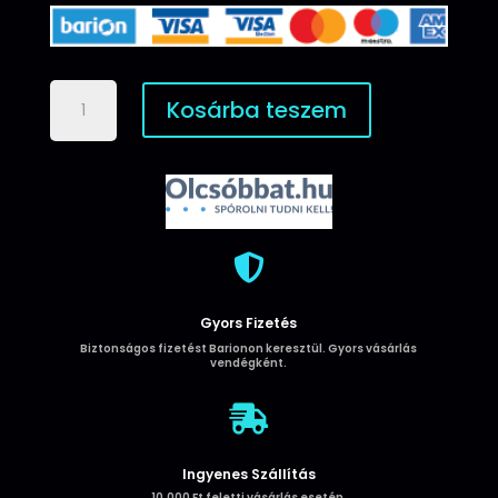
Apple
Kosárba teszem
iPhone
11
Pro
HOCO
Warrior
TPU
-

Sötétzöld
mennyiség
Gyors Fizetés
Biztonságos fizetést Barionon keresztül. Gyors vásárlás
vendégként.

Ingyenes Szállítás
10.000 Ft feletti vásárlás esetén.