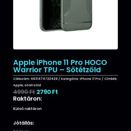
Apple iPhone 11 Pro HOCO
Warrior TPU – Sötétzöld
Cikkszám:
6931474720429
Kategória:
iPhone 11 Pro
Címkék:
Apple
,
sötétzöld
Original
Current
4990
Ft
2790
Ft
price
price
Raktáron:
was:
is:
4990 Ft.
2790 Ft.
Külső raktáron
Jótállás: