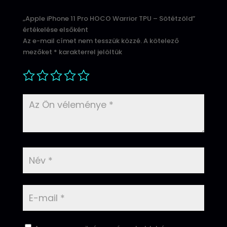
„Apple iPhone 11 Pro HOCO Warrior TPU – Sötétzöld”
értékelése elsőként
Az e-mail címet nem tesszük közzé.
A kötelező
mezőket
*
karakterrel jelöltük