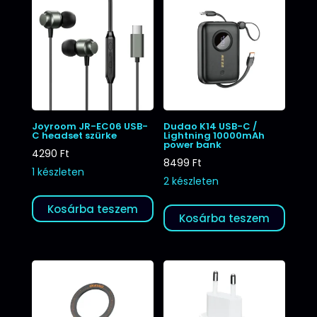
Joyroom JR-EC06 USB-
Dudao K14 USB-C /
C headset szürke
Lightning 10000mAh
power bank
4290
Ft
8499
Ft
1 készleten
2 készleten
Kosárba teszem
Kosárba teszem