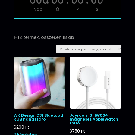
000
:
00
:
00
:
00
Nap
Ó
P
S
Sorted
1–12 termék, összesen 18 db
by
popularity
WK Design D31 Bluetooth
Joyroom S-IW004
RGB hangszóró
mágneses AppleWatch
töltő
6290
Ft
3750
Ft
3 készleten