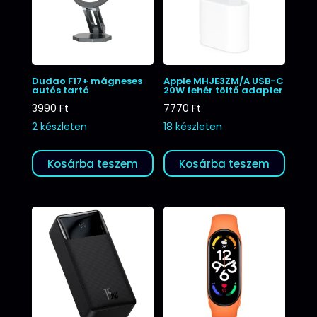
Dudao F17+ mágneses
Apple MHJE3ZM/A USB-C
autós tartó
20W fehér töltő adapter
3990
Ft
7770
Ft
2 készleten
18 készleten
Kosárba teszem
Kosárba teszem