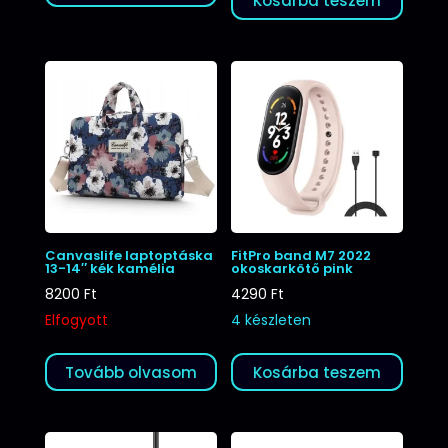
Kosárba teszem
Canvaslife laptoptáska
FitPro band M7 2022
13-14″ kék kamélia
okoskarkötő pink
8200
Ft
4290
Ft
Elfogyott
4 készleten
Tovább olvasom
Kosárba teszem