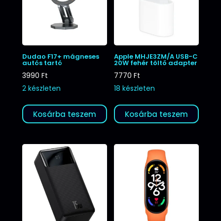
Dudao F17+ mágneses
Apple MHJE3ZM/A USB-C
autós tartó
20W fehér töltő adapter
3990
Ft
7770
Ft
2 készleten
18 készleten
Kosárba teszem
Kosárba teszem