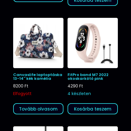
Kosárba teszem
Canvaslife laptoptáska
FitPro band M7 2022
13-14″ kék kamélia
okoskarkötő pink
8200
Ft
4290
Ft
Elfogyott
4 készleten
Tovább olvasom
Kosárba teszem