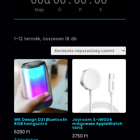
000
:
00
:
00
:
00
Nap
Ó
P
S
Sorted
1–12 termék, összesen 18 db
by
popularity
WK Design D31 Bluetooth
Joyroom S-IW004
RGB hangszóró
mágneses AppleWatch
töltő
6290
Ft
3750
Ft
3 készleten