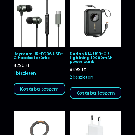
Joyroom JR-EC06 USB-
Dudao K14 USB-C /
C headset szürke
Lightning 10000mAh
power bank
4290
Ft
8499
Ft
1 készleten
2 készleten
Kosárba teszem
Kosárba teszem