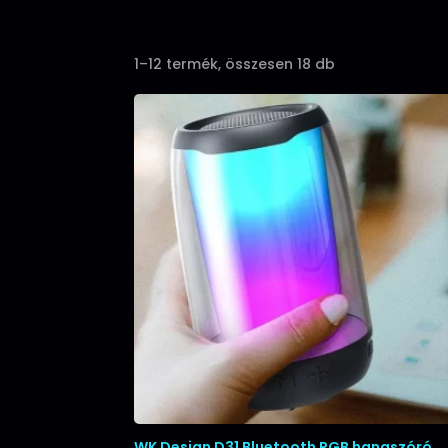
Sorted
1–12 termék, összesen 18 db
by
popularity
WK Design D31 Bluetooth RGB hangszóró