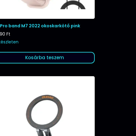
tPro band M7 2022 okoskarkötő pink
290
Ft
készleten
Kosárba teszem