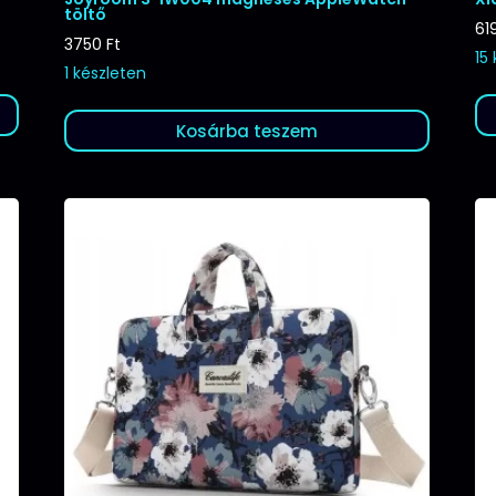
töltő
61
3750
Ft
15
1 készleten
Kosárba teszem