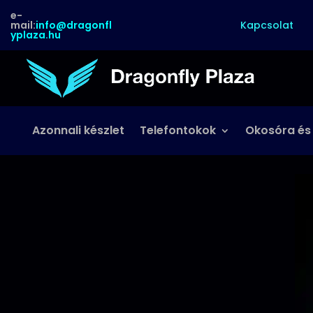
e-
Kapcsolat
mail:
info@dragonfl
yplaza.hu
Azonnali készlet
Telefontokok
Okosóra és