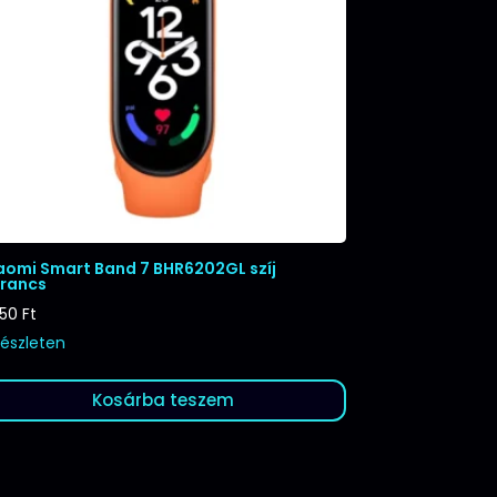
aomi Smart Band 7 BHR6202GL szíj
rancs
250
Ft
készleten
Kosárba teszem