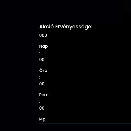
Akció Érvényessége:
000
Nap
:
00
Óra
:
00
Perc
:
00
Mp