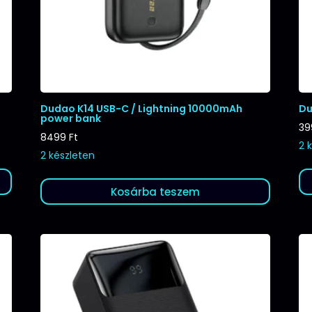
Dudao K14 USB-C / Lightning 10000mAh
Du
power bank
3
8499
Ft
2 
2 készleten
Kosárba teszem