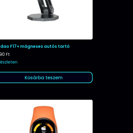
dao F17+ mágneses autós tartó
990
Ft
készleten
Kosárba teszem