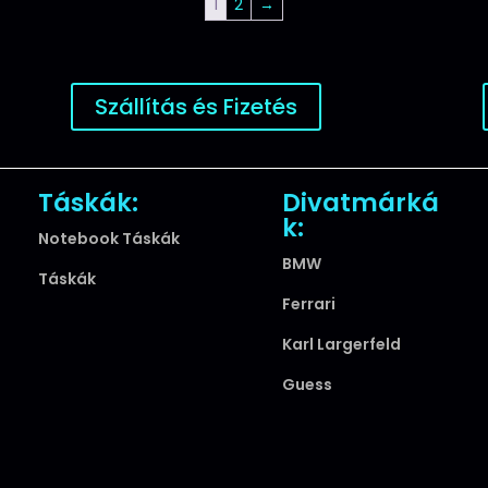
1
2
→
Szállítás és Fizetés
Táskák:
Divatmárká
k:
Notebook Táskák
BMW
Táskák
Ferrari
Karl Largerfeld
Guess