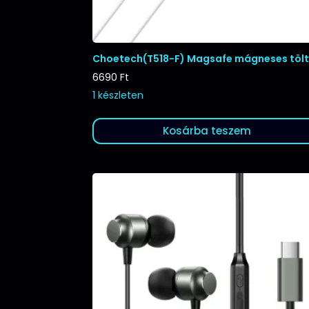
Choetech(T518-F) Magsafe mágneses töl
6690
Ft
1 készleten
Kosárba teszem