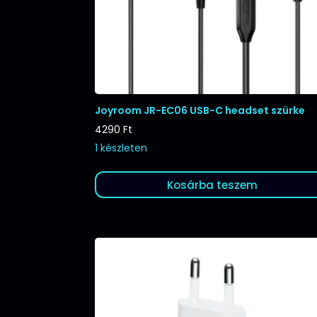
Joyroom JR-EC06 USB-C headset szürke
4290
Ft
1 készleten
Kosárba teszem